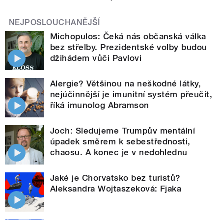
NEJPOSLOUCHANĚJŠÍ
Michopulos: Čeká nás občanská válka
bez střelby. Prezidentské volby budou
džihádem vůči Pavlovi
Alergie? Většinou na neškodné látky,
nejúčinnější je imunitní systém přeučit,
říká imunolog Abramson
Joch: Sledujeme Trumpův mentální
úpadek směrem k sebestřednosti,
chaosu. A konec je v nedohlednu
Jaké je Chorvatsko bez turistů?
Aleksandra Wojtaszeková: Fjaka