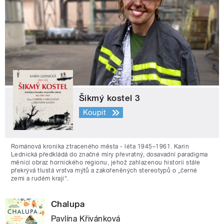
Šikmý kostel 3
Koupit
Románová kronika ztraceného města - léta 1945–1961. Karin
Lednická předkládá do značné míry převratný, dosavadní paradigma
měnící obraz hornického regionu, jehož zahlazenou historii stále
překrývá tlustá vrstva mýtů a zakořeněných stereotypů o „černé
zemi a rudém kraji“.
Chalupa
Pavlína Křivánková