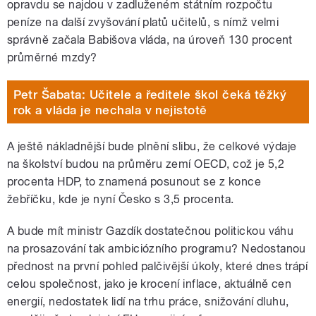
opravdu se najdou v zadluženém státním rozpočtu
peníze na další zvyšování platů učitelů, s nímž velmi
správně začala Babišova vláda, na úroveň 130 procent
průměrné mzdy?
Petr Šabata: Učitele a ředitele škol čeká těžký
rok a vláda je nechala v nejistotě
A ještě nákladnější bude plnění slibu, že celkové výdaje
na školství budou na průměru zemí OECD, což je 5,2
procenta HDP, to znamená posunout se z konce
žebříčku, kde je nyní Česko s 3,5 procenta.
A bude mít ministr Gazdík dostatečnou politickou váhu
na prosazování tak ambiciózního programu? Nedostanou
přednost na první pohled palčivější úkoly, které dnes trápí
celou společnost, jako je krocení inflace, aktuálně cen
energií, nedostatek lidí na trhu práce, snižování dluhu,