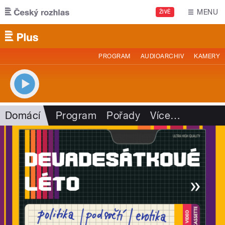
Přejít k hlavnímu obsahu
MENU
ŽIVĚ
PROGRAM
AUDIOARCHIV
KAMERY
Domácí
Program
Pořady
Více
…