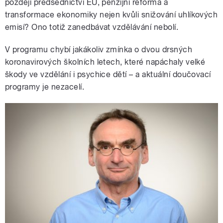
později předsednictví EU, penzijní reforma a
transformace ekonomiky nejen kvůli snižování uhlíkových
emisí? Ono totiž zanedbávat vzdělávání nebolí.
V programu chybí jakákoliv zmínka o dvou drsných
koronavirových školních letech, které napáchaly velké
škody ve vzdělání i psychice dětí – a aktuální doučovací
programy je nezacelí.