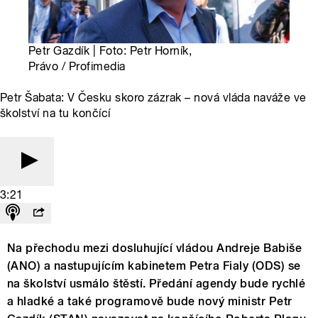
Petr Gazdík | Foto: Petr Horník,
Právo / Profimedia
Petr Šabata: V Česku skoro zázrak – nová vláda naváže ve
školství na tu končící
3:21
Na přechodu mezi dosluhující vládou Andreje Babiše
(ANO) a nastupujícím kabinetem Petra Fialy (ODS) se
na školství usmálo štěstí. Předání agendy bude rychlé
a hladké a také programově bude nový ministr Petr