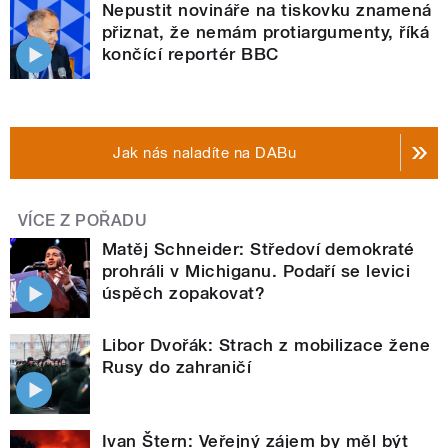
Nepustit novináře na tiskovku znamená
přiznat, že nemám protiargumenty, říká
končící reportér BBC
Jak nás naladíte na DABu
VÍCE Z POŘADU
Matěj Schneider: Středoví demokraté
prohráli v Michiganu. Podaří se levici
úspěch zopakovat?
Libor Dvořák: Strach z mobilizace žene
Rusy do zahraničí
Ivan Štern: Veřejný zájem by měl být