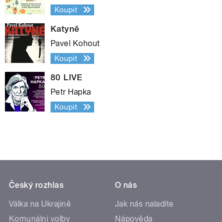
Koupit
Katyně
Pavel Kohout
Koupit
80 LIVE
Petr Hapka
Koupit
Český rozhlas
O nás
Válka na Ukrajině
Jak nás naladíte
Komunální volby
Nápověda