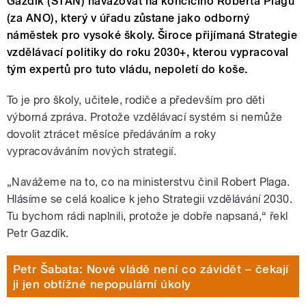
Gazdík (STAN) navazovat na končícího Roberta Plagu
(za ANO), který v úřadu zůstane jako odborný
náměstek pro vysoké školy. Široce přijímaná Strategie
vzdělávací politiky do roku 2030+, kterou vypracoval
tým expertů pro tuto vládu, nepoletí do koše.
To je pro školy, učitele, rodiče a především pro děti
výborná zpráva. Protože vzdělávací systém si nemůže
dovolit ztrácet měsíce předáváním a roky
vypracováváním nových strategií.
„Navážeme na to, co na ministerstvu činil Robert Plaga.
Hlásíme se celá koalice k jeho Strategii vzdělávání 2030.
Tu bychom rádi naplnili, protože je dobře napsaná,“ řekl
Petr Gazdík.
Petr Šabata: Nové vládě není co závidět – čekají
ji jen obtížné nepopulární úkoly