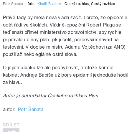
Petr Šabata
|
foto:
Khalil Baalbaki
,
Český rozhlas
,
Český rozhlas
Právě tady by měla nová vláda začít. I proto, že epidemie
opět řádí ve školách. Vládně-opoziční Robert Plaga se
teď snaží přimět ministerstvo zdravotnictví, aby rychle
připravilo účinný plán, jak jí čelit, především návod na
testování. V dopise ministru Adamu Vojtěchovi (za ANO)
použil až nekolegiálně ostrá slova.
O jejich účinku lze ale pochybovat, protože končící
kabinet Andreje Babiše už boj s epidemií jednoduše hodil
za hlavu.
Autor je šéfredaktor Českého rozhlasu Plus
autor:
Petr Šabata