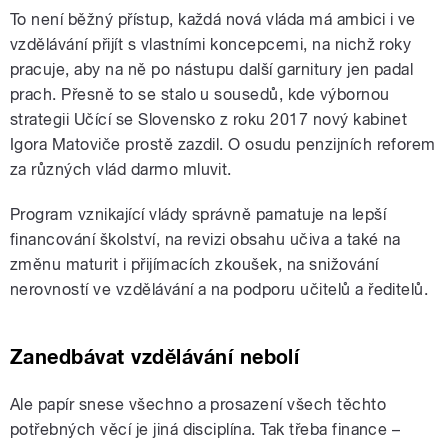
To není běžný přístup, každá nová vláda má ambici i ve
vzdělávání přijít s vlastními koncepcemi, na nichž roky
pracuje, aby na ně po nástupu další garnitury jen padal
prach. Přesně to se stalo u sousedů, kde výbornou
strategii Učící se Slovensko z roku 2017 nový kabinet
Igora Matoviče prostě zazdil. O osudu penzijních reforem
za různých vlád darmo mluvit.
Program vznikající vlády správně pamatuje na lepší
financování školství, na revizi obsahu učiva a také na
změnu maturit i přijímacích zkoušek, na snižování
nerovností ve vzdělávání a na podporu učitelů a ředitelů.
Zanedbávat vzdělávání nebolí
Ale papír snese všechno a prosazení všech těchto
potřebných věcí je jiná disciplína. Tak třeba finance –