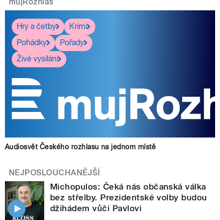
mujRozhlas
Hry a četby
Krimi
Pohádky
Pořady
Živé vysílání
Audiosvět Českého rozhlasu na jednom místě
NEJPOSLOUCHANĚJŠÍ
Michopulos: Čeká nás občanská válka
bez střelby. Prezidentské volby budou
džihádem vůči Pavlovi