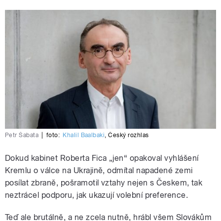
Petr Šabata
|
foto:
Khalil Baalbaki
,
Český rozhlas
Dokud kabinet Roberta Fica „jen“ opakoval vyhlášení
Kremlu o válce na Ukrajině, odmítal napadené zemi
posílat zbraně, pošramotil vztahy nejen s Českem, tak
neztrácel podporu, jak ukazují volební preference.
Teď ale brutálně, a ne zcela nutně, hrábl všem Slovákům