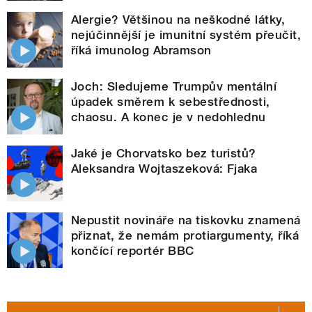
Alergie? Většinou na neškodné látky,
nejúčinnější je imunitní systém přeučit,
říká imunolog Abramson
Joch: Sledujeme Trumpův mentální
úpadek směrem k sebestřednosti,
chaosu. A konec je v nedohlednu
Jaké je Chorvatsko bez turistů?
Aleksandra Wojtaszeková: Fjaka
Nepustit novináře na tiskovku znamená
přiznat, že nemám protiargumenty, říká
končící reportér BBC