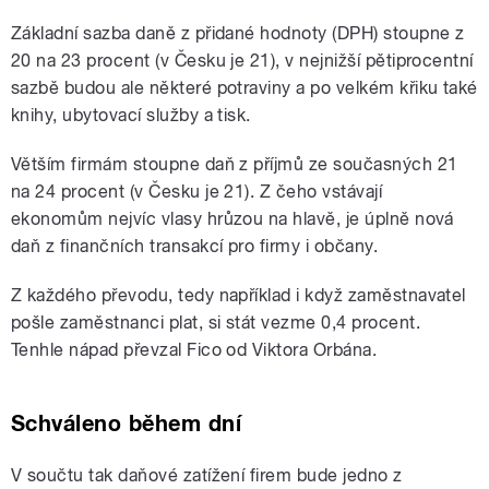
Základní sazba daně z přidané hodnoty (DPH) stoupne z
20 na 23 procent (v Česku je 21), v nejnižší pětiprocentní
sazbě budou ale některé potraviny a po velkém křiku také
knihy, ubytovací služby a tisk.
Větším firmám stoupne daň z příjmů ze současných 21
na 24 procent (v Česku je 21). Z čeho vstávají
ekonomům nejvíc vlasy hrůzou na hlavě, je úplně nová
daň z finančních transakcí pro firmy i občany.
Z každého převodu, tedy například i když zaměstnavatel
pošle zaměstnanci plat, si stát vezme 0,4 procent.
Tenhle nápad převzal Fico od Viktora Orbána.
Schváleno během dní
V součtu tak daňové zatížení firem bude jedno z