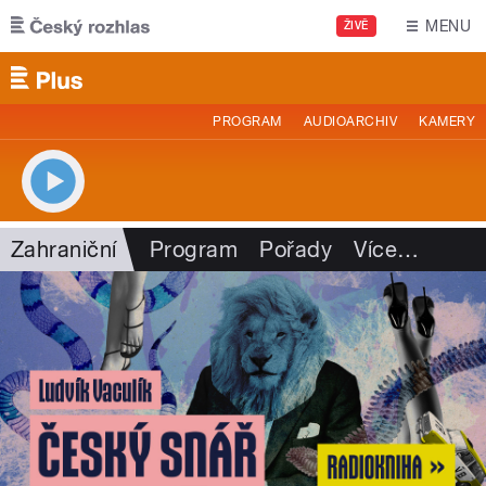
Přejít k hlavnímu obsahu
MENU
ŽIVĚ
PROGRAM
AUDIOARCHIV
KAMERY
Zahraniční
Program
Pořady
Více
…