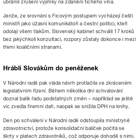
ubránili zrušení výjimky na zdanění tichého vína.
Jenže, ze srovnání s Ficovým postupem vycházejí čeští
ministři jako úžasní komunikátoři a čestní politici, kteří
odolají všem tlakům. Slovenský kabinet schválil 17 kroků
bez jakýchkoli konzultací, rozpory zůstaly dokonce i mezi
třemi koaličními stranami.
Hrábli Slovákům do peněženek
V Národní radě pak vláda návrh protlačila ve zkráceném
legislativním řízení. Během několika dní schvalování
doznal balík řadu podstatných změn – například se ještě
víc zvedla firemní daň, naopak se snížila DPH na knihy.
Den po schválení v Národní radě odstoupila ministryně
zdravotnictví, protože konsolidační balíček počítá se
škrty v platech zdravotníků, což odporuje dohodě s nimi.