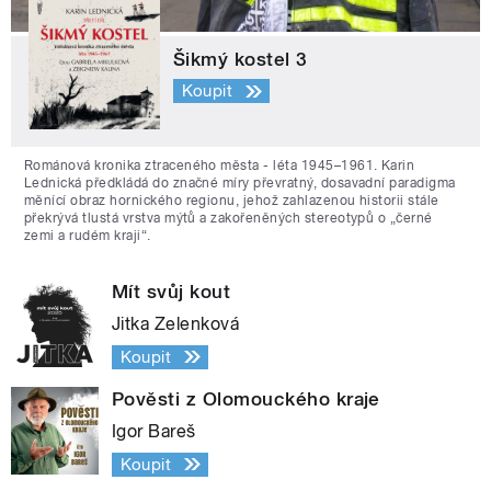
Šikmý kostel 3
Koupit
Románová kronika ztraceného města - léta 1945–1961. Karin
Lednická předkládá do značné míry převratný, dosavadní paradigma
měnící obraz hornického regionu, jehož zahlazenou historii stále
překrývá tlustá vrstva mýtů a zakořeněných stereotypů o „černé
zemi a rudém kraji“.
Mít svůj kout
Jitka Zelenková
Koupit
Pověsti z Olomouckého kraje
Igor Bareš
Koupit