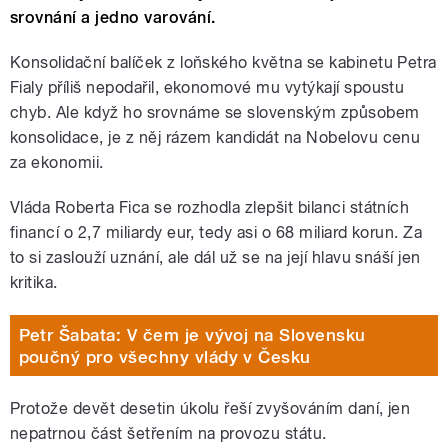
srovnání a jedno varování.
Konsolidační balíček z loňského května se kabinetu Petra
Fialy příliš nepodařil, ekonomové mu vytýkají spoustu
chyb. Ale když ho srovnáme se slovenským způsobem
konsolidace, je z něj rázem kandidát na Nobelovu cenu
za ekonomii.
Vláda Roberta Fica se rozhodla zlepšit bilanci státních
financí o 2,7 miliardy eur, tedy asi o 68 miliard korun. Za
to si zaslouží uznání, ale dál už se na její hlavu snáší jen
kritika.
Petr Šabata: V čem je vývoj na Slovensku
poučný pro všechny vlády v Česku
Protože devět desetin úkolu řeší zvyšováním daní, jen
nepatrnou část šetřením na provozu státu.