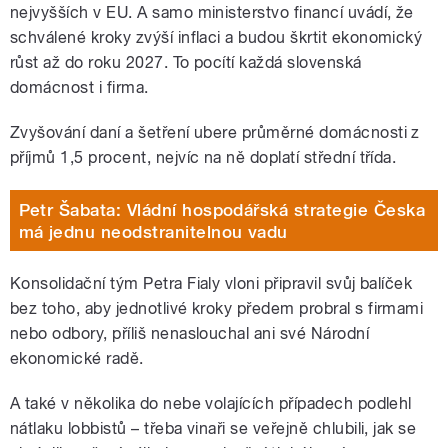
nejvyšších v EU. A samo ministerstvo financí uvádí, že
schválené kroky zvýší inflaci a budou škrtit ekonomický
růst až do roku 2027. To pocítí každá slovenská
domácnost i firma.
Zvyšování daní a šetření ubere průměrné domácnosti z
příjmů 1,5 procent, nejvíc na ně doplatí střední třída.
Petr Šabata: Vládní hospodářská strategie Česka
má jednu neodstranitelnou vadu
Konsolidační tým Petra Fialy vloni připravil svůj balíček
bez toho, aby jednotlivé kroky předem probral s firmami
nebo odbory, příliš nenaslouchal ani své Národní
ekonomické radě.
A také v několika do nebe volajících případech podlehl
nátlaku lobbistů – třeba vinaři se veřejně chlubili, jak se