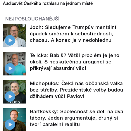
Audiosvět Českého rozhlasu na jednom místě
NEJPOSLOUCHANĚJŠÍ
Joch: Sledujeme Trumpův mentální
úpadek směrem k sebestřednosti,
chaosu. A konec je v nedohlednu
Telička: Babiš? Větší problém je jeho
okolí. S neskutečnou arogancí se
přikrývají absurdní věci
Michopulos: Čeká nás občanská válka
bez střelby. Prezidentské volby budou
džihádem vůči Pavlovi
Bartkovský: Společnost se dělí na dva
tábory. Jeden argumentuje, druhý si
tvoří paralelní realitu