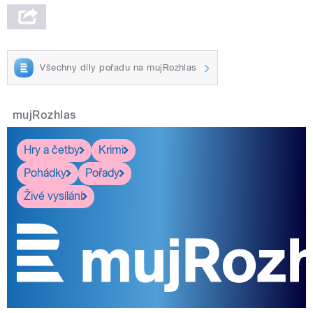
Všechny díly pořadu na mujRozhlas
mujRozhlas
Hry a četby
Krimi
Pohádky
Pořady
Živé vysílání