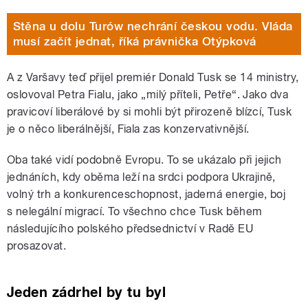
Stěna u dolu Turów nechrání českou vodu. Vláda
musí začít jednat, říká právnička Otýpková
A z Varšavy teď přijel premiér Donald Tusk se 14 ministry,
oslovoval Petra Fialu, jako „milý příteli, Petře“. Jako dva
pravicoví liberálové by si mohli být přirozeně blízcí, Tusk
je o něco liberálnější, Fiala zas konzervativnější.
Oba také vidí podobně Evropu. To se ukázalo při jejich
jednáních, kdy oběma leží na srdci podpora Ukrajině,
volný trh a konkurenceschopnost, jaderná energie, boj
s nelegální migrací. To všechno chce Tusk během
následujícího polského předsednictví v Radě EU
prosazovat.
Jeden zádrhel by tu byl