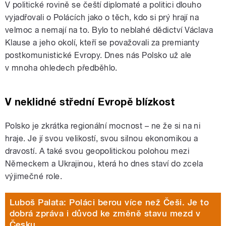
V politické rovině se čeští diplomaté a politici dlouho
vyjadřovali o Polácích jako o těch, kdo si prý hrají na
velmoc a nemají na to. Bylo to neblahé dědictví Václava
Klause a jeho okolí, kteří se považovali za premianty
postkomunistické Evropy. Dnes nás Polsko už ale
v mnoha ohledech předběhlo.
V neklidné střední Evropě blízkost
Polsko je zkrátka regionální mocnost – ne že si na ni
hraje. Je jí svou velikostí, svou silnou ekonomikou a
dravostí. A také svou geopolitickou polohou mezi
Německem a Ukrajinou, která ho dnes staví do zcela
výjimečné role.
Luboš Palata: Poláci berou více než Češi. Je to
dobrá zpráva i důvod ke změně stavu mezd v
Česku