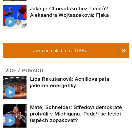
Jaké je Chorvatsko bez turistů?
Aleksandra Wojtaszeková: Fjaka
Jak nás naladíte na DABu
VÍCE Z POŘADU
Lída Rakušanová: Achillova pata
jaderné energetiky
Matěj Schneider: Středoví demokraté
prohráli v Michiganu. Podaří se levici
úspěch zopakovat?