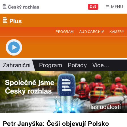
Přejít k hlavnímu obsahu
MENU
ŽIVĚ
PROGRAM
AUDIOARCHIV
KAMERY
Zahraniční
Program
Pořady
Více
…
Petr Janyška: Češi objevují Polsko