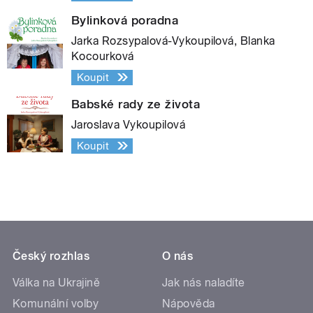
Bylinková poradna
Jarka Rozsypalová-Vykoupilová, Blanka
Kocourková
Koupit
Babské rady ze života
Jaroslava Vykoupilová
Koupit
Český rozhlas
O nás
Válka na Ukrajině
Jak nás naladíte
Komunální volby
Nápověda