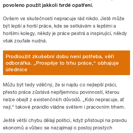
povoleno použít jakkoli tvrdé opatření.
Ovšem ve skutečnosti nepracuje rád nikdo. Jistě může
být lepší a horší práce, kde se setkávám s lepšími a
horšími kolegy, někdy je práce pestrá a inspirující, někdy
však zoufale nudná.
Prodloužit zkušební dobu není potřeba, věří
odborářka. „Prospěje to trhu práce,“ obhajuje
úřednice
Můžu být tedy vděčný, že si najdu co nejlepší práci,
přesto práce zůstává nepříjemnou povinností, kterou
nelze obejít z existenčních důvodů. „Kdo nepracuje, ať
nejí,“ takové pravidlo vládne světem i pracovním trhem.
Ještě větší chybu dělají politici, když přistoupí na pravdu
ekonomů a vůbec se nezajímají o postoj prostých