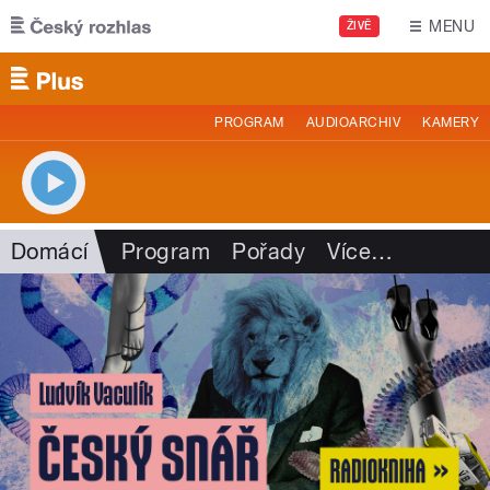
Přejít k hlavnímu obsahu
MENU
ŽIVĚ
PROGRAM
AUDIOARCHIV
KAMERY
Domácí
Program
Pořady
Více
…