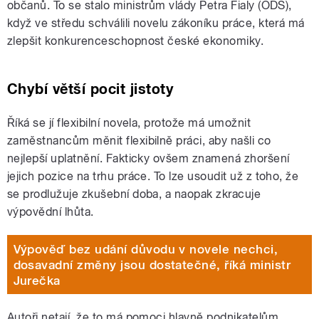
občanů. To se stalo ministrům vlády Petra Fialy (ODS),
když ve středu schválili novelu zákoníku práce, která má
zlepšit konkurenceschopnost české ekonomiky.
Chybí větší pocit jistoty
Říká se jí flexibilní novela, protože má umožnit
zaměstnancům měnit flexibilně práci, aby našli co
nejlepší uplatnění. Fakticky ovšem znamená zhoršení
jejich pozice na trhu práce. To lze usoudit už z toho, že
se prodlužuje zkušební doba, a naopak zkracuje
výpovědní lhůta.
Výpověď bez udání důvodu v novele nechci,
dosavadní změny jsou dostatečné, říká ministr
Jurečka
Autoři netají, že to má pomoci hlavně podnikatelům,