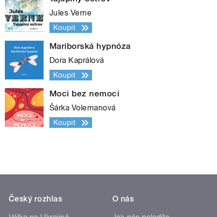
Jules Verne
Koupit
Mariborská hypnóza
Dora Kaprálová
Koupit
Moci bez nemoci
Šárka Volemanová
Koupit
Český rozhlas
O nás