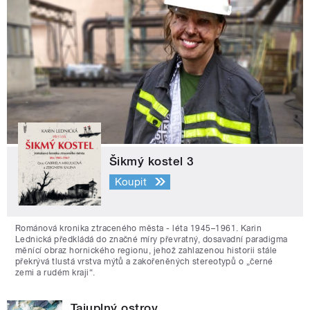
Šikmý kostel 3
Koupit
Románová kronika ztraceného města - léta 1945–1961. Karin
Lednická předkládá do značné míry převratný, dosavadní paradigma
měnící obraz hornického regionu, jehož zahlazenou historii stále
překrývá tlustá vrstva mýtů a zakořeněných stereotypů o „černé
zemi a rudém kraji“.
Tajuplný ostrov