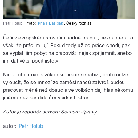
Petr Holub
|
foto:
Khalil Baalbaki
,
Český rozhlas
Češi v evropském srovnání hodně pracují, neznamená to
však, že práci milují. Pokud tedy už do práce chodí, pak
se vyplatí jim pobyt na pracovišti nějak zpříjemnit, anebo
jim dát větší pocit jistoty.
Nic z toho novela zákoníku práce nenabízí, proto nelze
vyloučit, že se mnozí ze zaměstnanců zatvrdí, budou
pracovat méně než dosud a ve volbách dají hlas někomu
jinému než kandidátům vládních stran.
Autor je reportér serveru Seznam Zprávy
autor:
Petr Holub