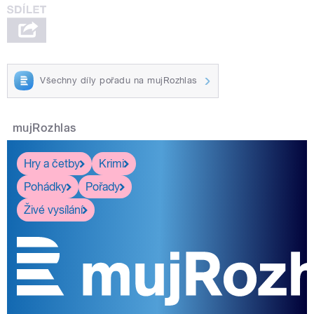
Všechny díly pořadu na mujRozhlas
mujRozhlas
Hry a četby
Krimi
Pohádky
Pořady
Živé vysílání