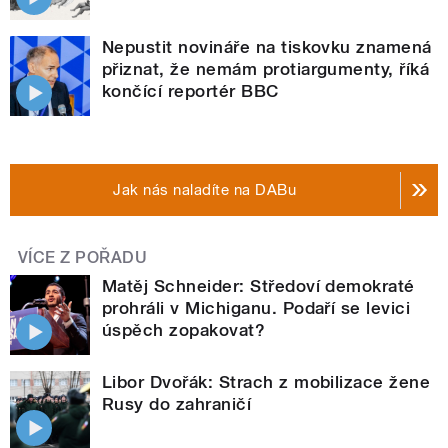
Nepustit novináře na tiskovku znamená
přiznat, že nemám protiargumenty, říká
končící reportér BBC
Jak nás naladíte na DABu
VÍCE Z POŘADU
Matěj Schneider: Středoví demokraté
prohráli v Michiganu. Podaří se levici
úspěch zopakovat?
Libor Dvořák: Strach z mobilizace žene
Rusy do zahraničí