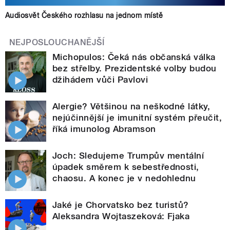
Audiosvět Českého rozhlasu na jednom místě
NEJPOSLOUCHANĚJŠÍ
Michopulos: Čeká nás občanská válka
bez střelby. Prezidentské volby budou
džihádem vůči Pavlovi
Alergie? Většinou na neškodné látky,
nejúčinnější je imunitní systém přeučit,
říká imunolog Abramson
Joch: Sledujeme Trumpův mentální
úpadek směrem k sebestřednosti,
chaosu. A konec je v nedohlednu
Jaké je Chorvatsko bez turistů?
Aleksandra Wojtaszeková: Fjaka