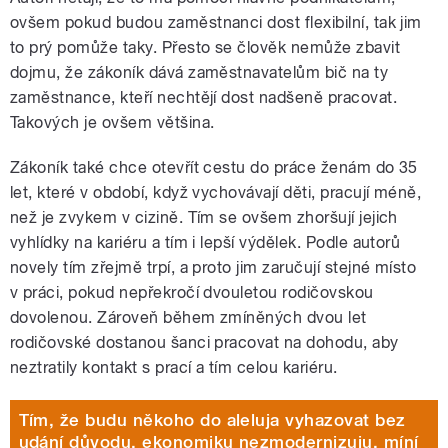
ovšem pokud budou zaměstnanci dost flexibilní, tak jim
to prý pomůže taky. Přesto se člověk nemůže zbavit
dojmu, že zákoník dává zaměstnavatelům bič na ty
zaměstnance, kteří nechtějí dost nadšeně pracovat.
Takových je ovšem většina.
Zákoník také chce otevřít cestu do práce ženám do 35
let, které v období, když vychovávají děti, pracují méně,
než je zvykem v cizině. Tím se ovšem zhoršují jejich
vyhlídky na kariéru a tím i lepší výdělek. Podle autorů
novely tím zřejmě trpí, a proto jim zaručují stejné místo
v práci, pokud nepřekročí dvouletou rodičovskou
dovolenou. Zároveň během zmíněných dvou let
rodičovské dostanou šanci pracovat na dohodu, aby
neztratily kontakt s prací a tím celou kariéru.
Tím, že budu někoho do aleluja vyhazovat bez
udání důvodu, ekonomiku nezmodernizuju, míní