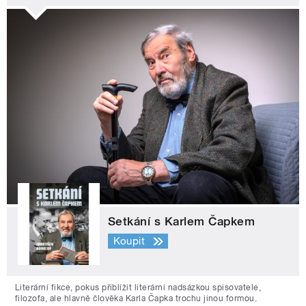
Setkání s Karlem Čapkem
Koupit
Literární fikce, pokus přiblížit literární nadsázkou spisovatele,
filozofa, ale hlavně člověka Karla Čapka trochu jinou formou.