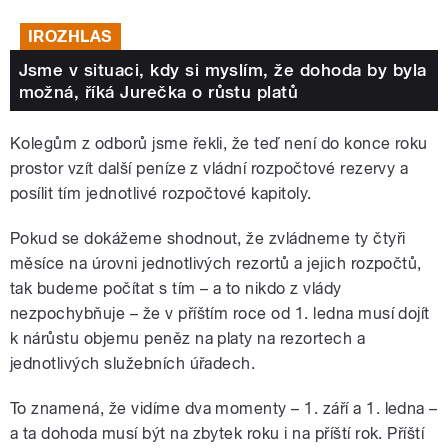
IROZHLAS
Jsme v situaci, kdy si myslím, že dohoda by byla
možná, říká Jurečka o růstu platů
Kolegům z odborů jsme řekli, že teď není do konce roku
prostor vzít další peníze z vládní rozpočtové rezervy a
posílit tím jednotlivé rozpočtové kapitoly.
Pokud se dokážeme shodnout, že zvládneme ty čtyři
měsíce na úrovni jednotlivých rezortů a jejich rozpočtů,
tak budeme počítat s tím – a to nikdo z vlády
nezpochybňuje – že v příštím roce od 1. ledna musí dojít
k nárůstu objemu peněz na platy na rezortech a
jednotlivých služebních úřadech.
To znamená, že vidíme dva momenty – 1. září a 1. ledna –
a ta dohoda musí být na zbytek roku i na příští rok. Příští