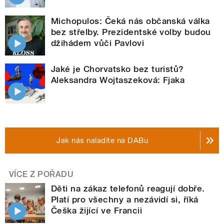
Michopulos: Čeká nás občanská válka
bez střelby. Prezidentské volby budou
džihádem vůči Pavlovi
Jaké je Chorvatsko bez turistů?
Aleksandra Wojtaszeková: Fjaka
Jak nás naladíte na DABu
VÍCE Z POŘADU
Děti na zákaz telefonů reagují dobře.
Platí pro všechny a nezávidí si, říká
Češka žijící ve Francii