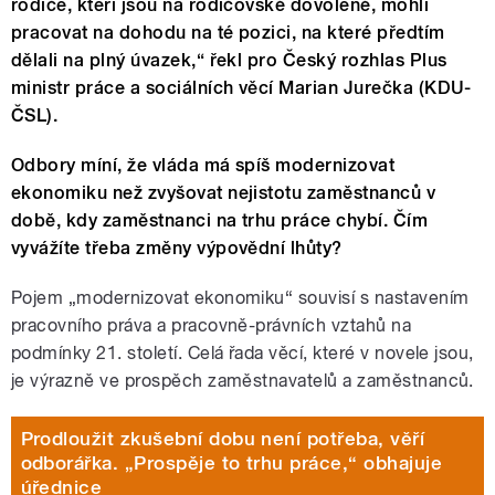
rodiče, kteří jsou na rodičovské dovolené, mohli
pracovat na dohodu na té pozici, na které předtím
dělali na plný úvazek,“ řekl pro Český rozhlas Plus
ministr práce a sociálních věcí Marian Jurečka (KDU-
ČSL).
Odbory míní, že vláda má spíš modernizovat
ekonomiku než zvyšovat nejistotu zaměstnanců v
době, kdy zaměstnanci na trhu práce chybí. Čím
vyvážíte třeba změny výpovědní lhůty?
Pojem „modernizovat ekonomiku“ souvisí s nastavením
pracovního práva a pracovně-právních vztahů na
podmínky 21. století. Celá řada věcí, které v novele jsou,
je výrazně ve prospěch zaměstnavatelů a zaměstnanců.
Prodloužit zkušební dobu není potřeba, věří
odborářka. „Prospěje to trhu práce,“ obhajuje
úřednice