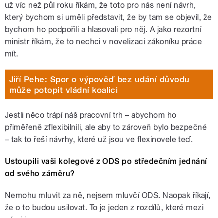
už víc než půl roku říkám, že toto pro nás není návrh,
který bychom si uměli představit, že by tam se objevil, že
bychom ho podpořili a hlasovali pro něj. A jako rezortní
ministr říkám, že to nechci v novelizaci zákoníku práce
mít.
Jiří Pehe: Spor o výpověď bez udání důvodu
může potopit vládní koalici
Jestli něco trápí náš pracovní trh – abychom ho
přiměřeně zflexibilnili, ale aby to zároveň bylo bezpečné
–
tak to řeší návrhy, které už jsou ve flexinovele teď.
Ustoupili vaši kolegové z ODS po středečním jednání
od svého záměru?
Nemohu mluvit za ně, nejsem mluvčí ODS. Naopak říkají,
že o to budou usilovat. To je jeden z rozdílů, které mezi