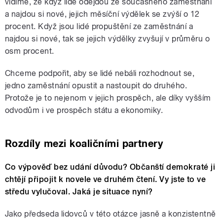
vidíme, že když lidé odejdou ze současného zaměstnání
a najdou si nové, jejich měsíční výdělek se zvýší o 12
procent. Když jsou lidé propuštění ze zaměstnání a
najdou si nové, tak se jejich výdělky zvyšují v průměru o
osm procent.
Chceme podpořit, aby se lidé nebáli rozhodnout se,
jedno zaměstnání opustit a nastoupit do druhého.
Protože je to nejenom v jejich prospěch, ale díky vyšším
odvodům i ve prospěch státu a ekonomiky.
Rozdíly mezi koaličními partnery
Co výpověď bez udání důvodu? Občanští demokraté ji
chtějí připojit k novele ve druhém čtení. Vy jste to ve
středu vylučoval. Jaká je situace nyní?
Jako předseda lidovců v této otázce jasně a konzistentně