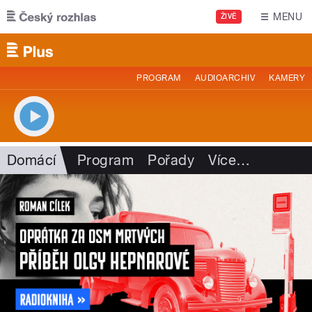
Přejít k hlavnímu obsahu
MENU
ŽIVĚ
PROGRAM
AUDIOARCHIV
KAMERY
Domácí
Program
Pořady
Více
…