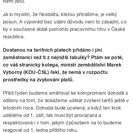
námi jsou.
Já si myslím, že flexibilita, kterou přinášíme, je velký
posun. A výpověď bez udání důvodu není to zásadní, co
by v současné době pomohlo pracovnímu trhu v České
republice.
Dostanou na tarifních platech přidáno i jiní
zaměstnanci než ti z nejnižší tabulky? Ptám se poté,
co váš stranický kolega, ministr zemědělství Marek
Výborný (KDU-ČSL) řekl, že nemá v rozpočtu
prostředky na zvyšování platů.
Příští týden budeme směřovat ke kompromisní dohodě s
odbory na tom, že dokážeme udělat zvýšení tarifů ještě v
letošním roce. Dohoda bude ucelená, a když ten krok
uděláme od 1. září, tak musí být provázaná a
respektovaná i v tom, jakým způsobem na to budeme
reagovat od 1. ledna příštího roku.