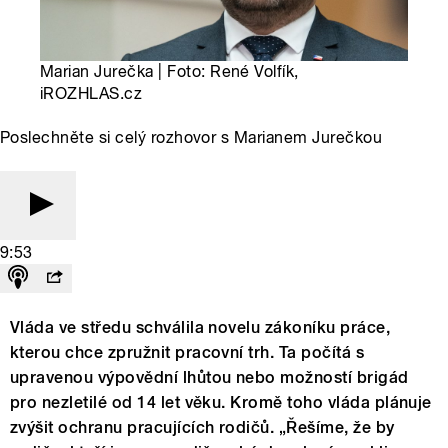
Marian Jurečka | Foto: René Volfík,
iROZHLAS.cz
Poslechněte si celý rozhovor s Marianem Jurečkou
9:53
Vláda ve středu schválila novelu zákoníku práce,
kterou chce zpružnit pracovní trh. Ta počítá s
upravenou výpovědní lhůtou nebo možností brigád
pro nezletilé od 14 let věku. Kromě toho vláda plánuje
zvýšit ochranu pracujících rodičů. „Řešíme, že by