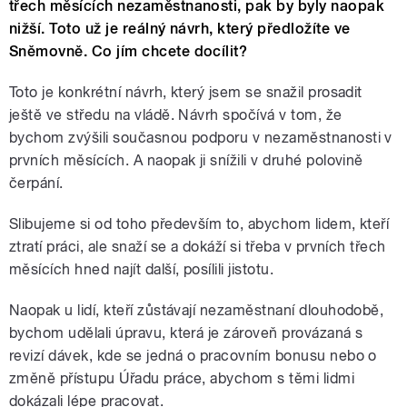
třech měsících nezaměstnanosti, pak by byly naopak
nižší. Toto už je reálný návrh, který předložíte ve
Sněmovně. Co jím chcete docílit?
Toto je konkrétní návrh, který jsem se snažil prosadit
ještě ve středu na vládě. Návrh spočívá v tom, že
bychom zvýšili současnou podporu v nezaměstnanosti v
prvních měsících. A naopak ji snížili v druhé polovině
čerpání.
Slibujeme si od toho především to, abychom lidem, kteří
ztratí práci, ale snaží se a dokáží si třeba v prvních třech
měsících hned najít další, posílili jistotu.
Naopak u lidí, kteří zůstávají nezaměstnaní dlouhodobě,
bychom udělali úpravu, která je zároveň provázaná s
revizí dávek, kde se jedná o pracovním bonusu nebo o
změně přístupu Úřadu práce, abychom s těmi lidmi
dokázali lépe pracovat.