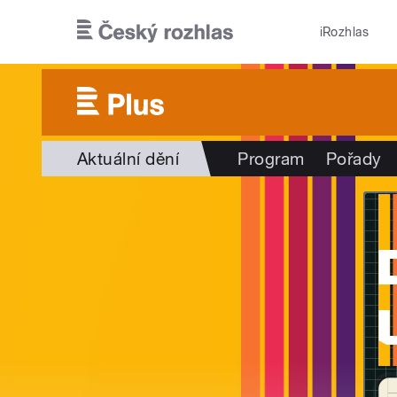
Přejít k hlavnímu obsahu
iRozhlas
Aktuální dění
Program
Pořady