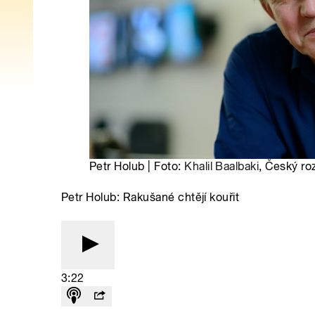
Petr Holub | Foto:
Khalil Baalbaki
, Český ro
Petr Holub: Rakušané chtějí kouřit
3:22