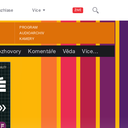
ozhlase
Více
ŽIVĚ
PROGRAM
AUDIOARCHIV
KAMERY
ozhovory
Komentáře
Věda
Více
…