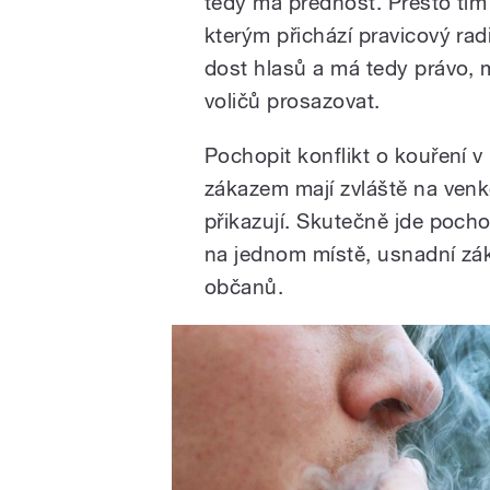
tedy má přednost. Přesto tím
kterým přichází pravicový rad
dost hlasů a má tedy právo,
voličů prosazovat.
Pochopit konflikt o kouření 
zákazem mají zvláště na venko
přikazují. Skutečně jde pocho
na jednom místě, usnadní zák
občanů.