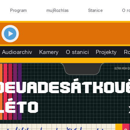
Program
mujRozhlas
Stanice
O r
Audioarchiv
Kamery
O stanici
Projekty
R