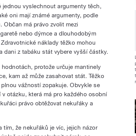
ě jednou vyslechnout argumenty těch,
Také oni mají známé argumenty, podle
u. Občan má právo zvolit mezi
cigaretě nebo dýmce a dlouhodobým
. Zdravotnické náklady těžko mohou
 dani z tabáku stát vybere vyšší částky.
 hodnotách, protože určuje mantinely
ce, kam až může zasahovat stát. Těžko
s plnou vážností zopakuje. Obvykle se
ří v otázku, která má pro každého osobní
jí kuřáci právo obtěžovat nekuřáky a
tím, že nekuřáků je víc, jejich názor