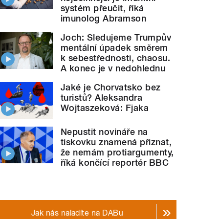
systém přeučit, říká
imunolog Abramson
Joch: Sledujeme Trumpův
mentální úpadek směrem
k sebestřednosti, chaosu.
A konec je v nedohlednu
Jaké je Chorvatsko bez
turistů? Aleksandra
Wojtaszeková: Fjaka
Nepustit novináře na
tiskovku znamená přiznat,
že nemám protiargumenty,
říká končící reportér BBC
Jak nás naladíte na DABu