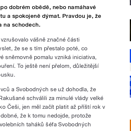
si po dobrém obědě, nebo namáhavé
etu a spokojeně dýmat. Pravdou je, že
a na schodech.
é vzrušovalo vášně značné části
let, že se s tím přestalo poté, co
vé sněmovně pomalu vzniká iniciativa,
ouření. To ještě není přelom, důležitější
ousku.
idovců a Svobodných se už dohodla, že
 Rakušané schválili za minulé vlády velké
o Češi, jen měl začít platit až příští rok v
odobné, že k tomu nedojde, protože
z volebních taháků šéfa Svobodných