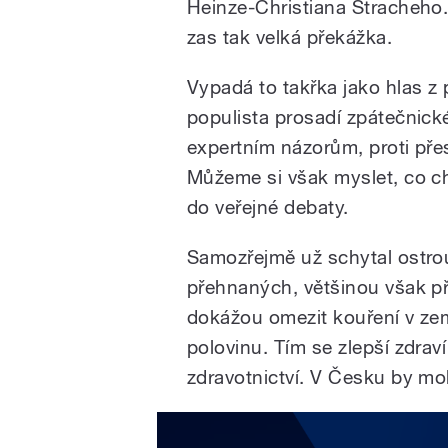
Heinze-Christiana Stracheho. 
zas tak velká překážka.
Vypadá to takřka jako hlas z
populista prosadí zpátečnick
expertním názorům, proti pře
Můžeme si však myslet, co c
do veřejné debaty.
Samozřejmě už schytal ostrou 
přehnaných, většinou však p
dokážou omezit kouření v zemíc
polovinu. Tím se zlepší zdrav
zdravotnictví. V Česku by moh