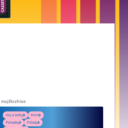
mujRozhlas
Hry a četby
Krimi
Pohádky
Pořady