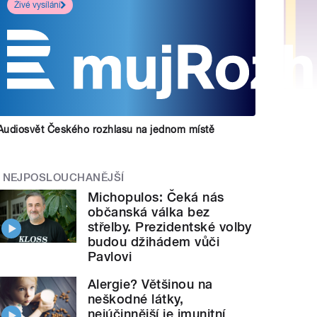
Živé vysílání
Audiosvět Českého rozhlasu na jednom místě
NEJPOSLOUCHANĚJŠÍ
Michopulos: Čeká nás
občanská válka bez
střelby. Prezidentské volby
budou džihádem vůči
Pavlovi
Alergie? Většinou na
neškodné látky,
nejúčinnější je imunitní