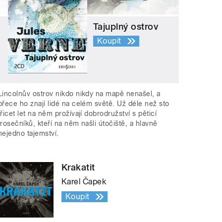
Tajuplný ostrov
Koupit
Lincolnův ostrov nikdo nikdy na mapě nenašel, a
přece ho znají lidé na celém světě. Už déle než sto
třicet let na něm prožívají dobrodružství s pěticí
trosečníků, kteří na něm našli útočiště, a hlavně
nejedno tajemství.
Krakatit
Karel Čapek
Koupit