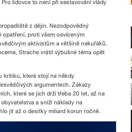
Pro lidovce to není při sestavování vlády
 propadliště z dějin. Nezodpovědný
é opatření, proti všem osvíceným
svědčivým aktivistům a většině nekuřáků.
hceme, Strache vrátil výbušné téma opět
kritiku, která stojí na někdy
řesvědčivých argumentech. Zákazy
h, které se jich drží třeba 20 let, až na
í obyvatelstva a sníží náklady na
lo jít až o desítky miliard korun ročně.