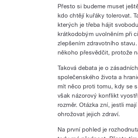
Přesto si budeme muset ješt
kdo chtějí kuřáky tolerovat. 
kterých je třeba hájit svobod
krátkodobým uvolněním při 
zlepšením zdravotního stavu
někoho přesvědčit, protože na
Taková debata je o zásadních
společenského života a hrani
mít něco proti tomu, kdy se 
však názorový konflikt vyost
rozměr. Otázka zní, jestli ma
ohrožovat jejich zdraví.
Na první pohled je rozhodnuta 