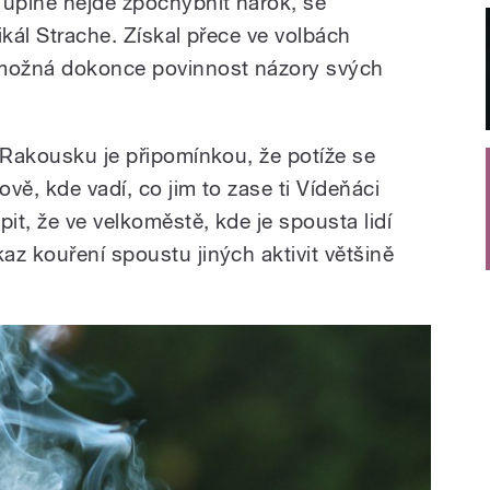
 úplně nejde zpochybnit nárok, se
ikál Strache. Získal přece ve volbách
 možná dokonce povinnost názory svých
v Rakousku je připomínkou, že potíže se
vě, kde vadí, co jim to zase ti Vídeňáci
pit, že ve velkoměstě, kde je spousta lidí
az kouření spoustu jiných aktivit většině