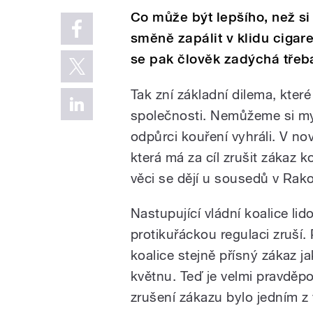
Co může být lepšího, než 
směně zapálit v klidu cigar
se pak člověk zadýchá třeb
Tak zní základní dilema, kter
společnosti. Nemůžeme si mys
odpůrci kouření vyhráli. V no
která má za cíl zrušit zákaz k
věci se dějí u sousedů v Rak
Nastupující vládní koalice l
protikuřáckou regulaci zruší.
koalice stejně přísný zákaz jak
květnu. Teď je velmi pravděp
zrušení zákazu bylo jedním 