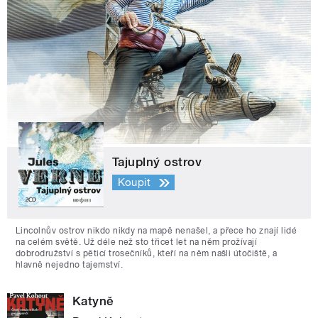
Tajuplný ostrov
Koupit
Lincolnův ostrov nikdo nikdy na mapě nenašel, a přece ho znají lidé
na celém světě. Už déle než sto třicet let na něm prožívají
dobrodružství s pěticí trosečníků, kteří na něm našli útočiště, a
hlavně nejedno tajemství.
Katyně