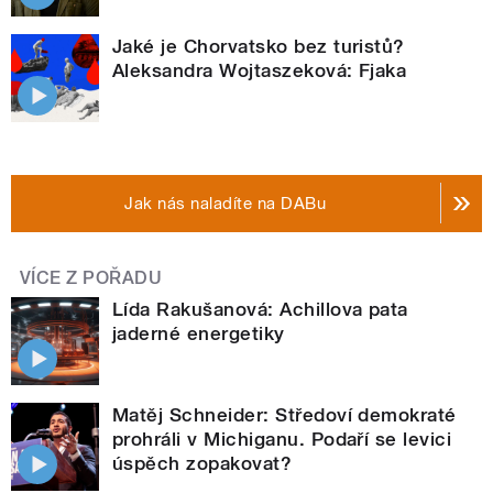
Jaké je Chorvatsko bez turistů?
Aleksandra Wojtaszeková: Fjaka
Jak nás naladíte na DABu
VÍCE Z POŘADU
Lída Rakušanová: Achillova pata
jaderné energetiky
Matěj Schneider: Středoví demokraté
prohráli v Michiganu. Podaří se levici
úspěch zopakovat?