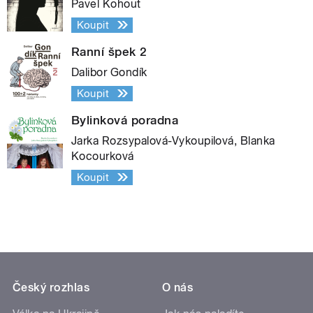
Pavel Kohout
Koupit
Ranní špek 2
Dalibor Gondík
Koupit
Bylinková poradna
Jarka Rozsypalová-Vykoupilová, Blanka
Kocourková
Koupit
Český rozhlas
O nás