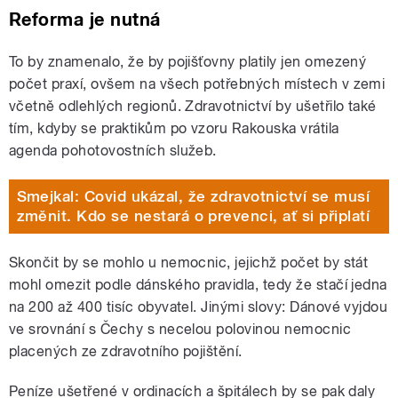
Reforma je nutná
To by znamenalo, že by pojišťovny platily jen omezený
počet praxí, ovšem na všech potřebných místech v zemi
včetně odlehlých regionů. Zdravotnictví by ušetřilo také
tím, kdyby se praktikům po vzoru Rakouska vrátila
agenda pohotovostních služeb.
Smejkal: Covid ukázal, že zdravotnictví se musí
změnit. Kdo se nestará o prevenci, ať si připlatí
Skončit by se mohlo u nemocnic, jejichž počet by stát
mohl omezit podle dánského pravidla, tedy že stačí jedna
na 200 až 400 tisíc obyvatel. Jinými slovy: Dánové vyjdou
ve srovnání s Čechy s necelou polovinou nemocnic
placených ze zdravotního pojištění.
Peníze ušetřené v ordinacích a špitálech by se pak daly