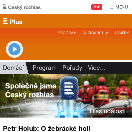
Přejít k hlavnímu obsahu
MENU
ŽIVĚ
PROGRAM
AUDIOARCHIV
KAMERY
Domácí
Program
Pořady
Více
…
Petr Holub: O žebrácké holi