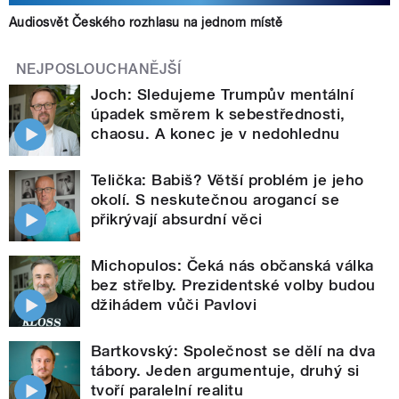
Audiosvět Českého rozhlasu na jednom místě
NEJPOSLOUCHANĚJŠÍ
Joch: Sledujeme Trumpův mentální
úpadek směrem k sebestřednosti,
chaosu. A konec je v nedohlednu
Telička: Babiš? Větší problém je jeho
okolí. S neskutečnou arogancí se
přikrývají absurdní věci
Michopulos: Čeká nás občanská válka
bez střelby. Prezidentské volby budou
džihádem vůči Pavlovi
Bartkovský: Společnost se dělí na dva
tábory. Jeden argumentuje, druhý si
tvoří paralelní realitu