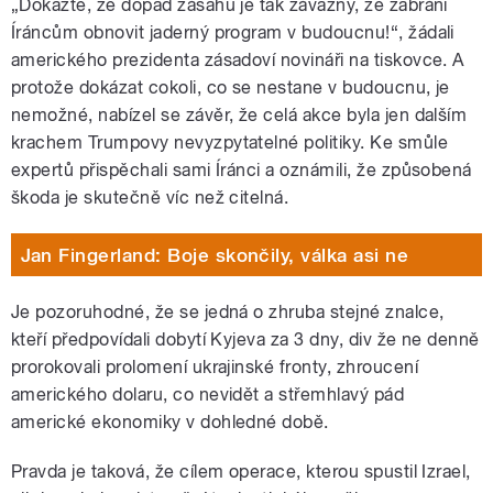
„Dokažte, že dopad zásahu je tak závažný, že zabrání
Íráncům obnovit jaderný program v budoucnu!“, žádali
amerického prezidenta zásadoví novináři na tiskovce. A
protože dokázat cokoli, co se nestane v budoucnu, je
nemožné, nabízel se závěr, že celá akce byla jen dalším
krachem Trumpovy nevyzpytatelné politiky. Ke smůle
expertů přispěchali sami Íránci a oznámili, že způsobená
škoda je skutečně víc než citelná.
Jan Fingerland: Boje skončily, válka asi ne
Je pozoruhodné, že se jedná o zhruba stejné znalce,
kteří předpovídali dobytí Kyjeva za 3 dny, div že ne denně
prorokovali prolomení ukrajinské fronty, zhroucení
amerického dolaru, co nevidět a střemhlavý pád
americké ekonomiky v dohledné době.
Pravda je taková, že cílem operace, kterou spustil Izrael,