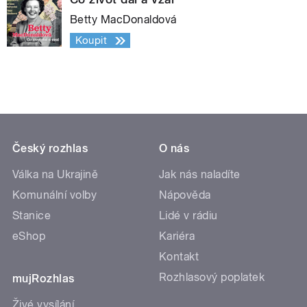
Betty MacDonaldová
Koupit
Český rozhlas
O nás
Válka na Ukrajině
Jak nás naladíte
Komunální volby
Nápověda
Stanice
Lidé v rádiu
eShop
Kariéra
Kontakt
Rozhlasový poplatek
mujRozhlas
Živé vysílání