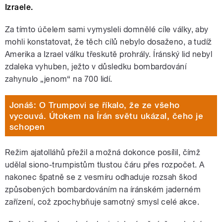
Izraele.
Za tímto účelem sami vymysleli domnělé cíle války, aby
mohli konstatovat, že těch cílů nebylo dosaženo, a tudíž
Amerika a Izrael válku třeskutě prohrály. Íránský lid nebyl
zdaleka vyhuben, ježto v důsledku bombardování
zahynulo „jenom“ na 700 lidí.
Jonáš: O Trumpovi se říkalo, že ze všeho
vycouvá. Útokem na Írán světu ukázal, čeho je
schopen
Režim ajatolláhů přežil a možná dokonce posílil, čímž
udělal siono-trumpistům tlustou čáru přes rozpočet. A
nakonec špatně se z vesmíru odhaduje rozsah škod
způsobených bombardováním na íránském jaderném
zařízení, což zpochybňuje samotný smysl celé akce.