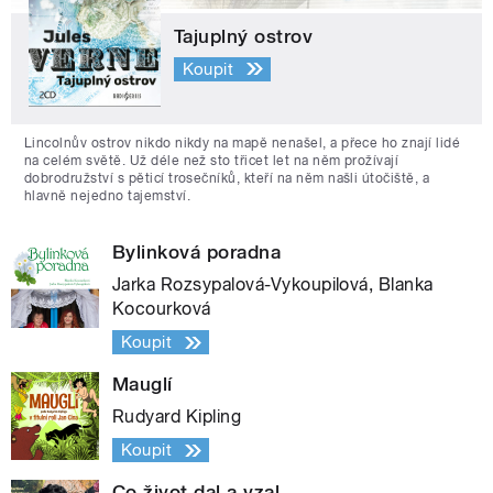
Tajuplný ostrov
Koupit
Lincolnův ostrov nikdo nikdy na mapě nenašel, a přece ho znají lidé
na celém světě. Už déle než sto třicet let na něm prožívají
dobrodružství s pěticí trosečníků, kteří na něm našli útočiště, a
hlavně nejedno tajemství.
Bylinková poradna
Jarka Rozsypalová-Vykoupilová, Blanka
Kocourková
Koupit
Mauglí
Rudyard Kipling
Koupit
Co život dal a vzal