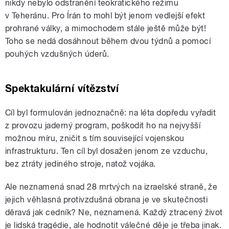
nikdy nebylo odstranění teokratického režimu
v Teheránu. Pro Írán to mohl být jenom vedlejší efekt
prohrané války, a mimochodem stále ještě může být!
Toho se nedá dosáhnout během dvou týdnů a pomocí
pouhých vzdušných úderů.
Spektakulární vítězství
Cíl byl formulován jednoznačně: na léta dopředu vyřadit
z provozu jaderný program, poškodit ho na nejvyšší
možnou míru, zničit s tím související vojenskou
infrastrukturu. Ten cíl byl dosažen jenom ze vzduchu,
bez ztráty jediného stroje, natož vojáka.
Ale neznamená snad 28 mrtvých na izraelské straně, že
jejich věhlasná protivzdušná obrana je ve skutečnosti
děravá jak cedník? Ne, neznamená. Každý ztracený život
je lidská tragédie, ale hodnotit válečné děje je třeba jinak.