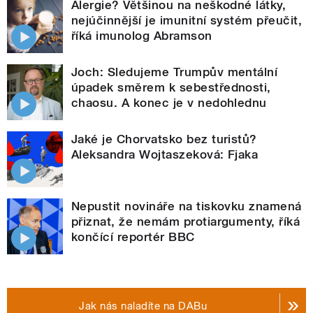
Alergie? Většinou na neškodné látky,
nejúčinnější je imunitní systém přeučit,
říká imunolog Abramson
Joch: Sledujeme Trumpův mentální
úpadek směrem k sebestřednosti,
chaosu. A konec je v nedohlednu
Jaké je Chorvatsko bez turistů?
Aleksandra Wojtaszeková: Fjaka
Nepustit novináře na tiskovku znamená
přiznat, že nemám protiargumenty, říká
končící reportér BBC
Jak nás naladíte na DABu