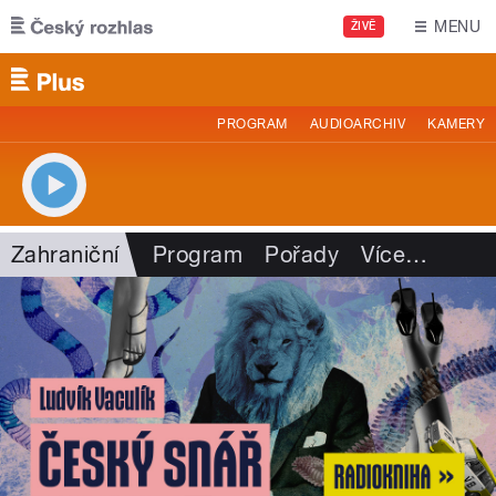
Přejít k hlavnímu obsahu
MENU
ŽIVĚ
PROGRAM
AUDIOARCHIV
KAMERY
Zahraniční
Program
Pořady
Více
…