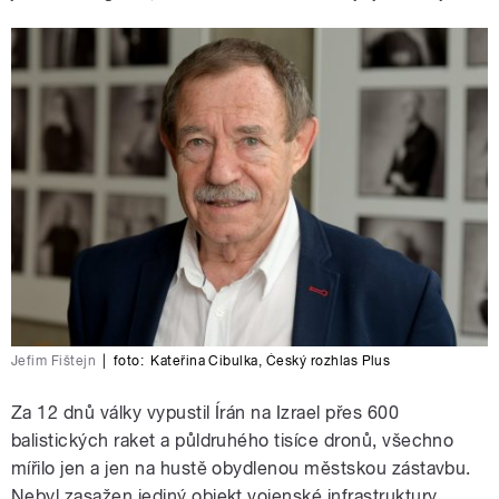
Jefim Fištejn
|
foto:
Kateřina Cibulka
,
Český rozhlas Plus
Za 12 dnů války vypustil Írán na Izrael přes 600
balistických raket a půldruhého tisíce dronů, všechno
mířilo jen a jen na hustě obydlenou městskou zástavbu.
Nebyl zasažen jediný objekt vojenské infrastruktury,