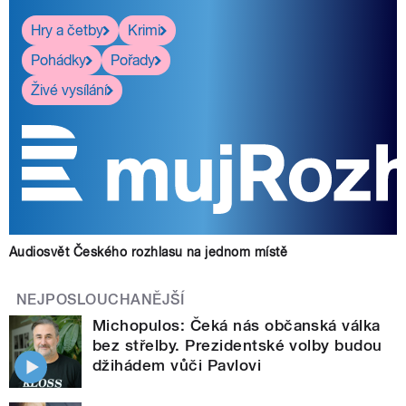
Hry a četby
Krimi
Pohádky
Pořady
Živé vysílání
Audiosvět Českého rozhlasu na jednom místě
NEJPOSLOUCHANĚJŠÍ
Michopulos: Čeká nás občanská válka
bez střelby. Prezidentské volby budou
džihádem vůči Pavlovi