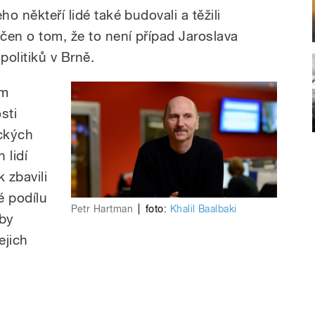
ho někteří lidé také budovali a těžili
dčen o tom, že to není případ Jaroslava
politiků v Brně.
ům
sti
ických
 lidí
 zbavili
é podílu
Petr Hartman
|
foto:
Khalil Baalbaki
 by
ejich