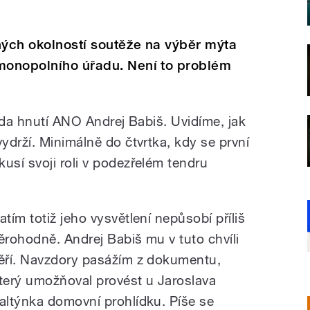
ných okolností soutěže na výběr mýta
imonopolního úřadu. Není to problém
eda hnutí ANO Andrej Babiš. Uvidíme, jak
ydrží. Minimálně do čtvrtka, kdy se první
sí svoji roli v podezřelém tendru
atím totiž jeho vysvětlení nepůsobí příliš
ěrohodně. Andrej Babiš mu v tuto chvíli
ěří. Navzdory pasážím z dokumentu,
terý umožňoval provést u Jaroslava
altýnka domovní prohlídku. Píše se