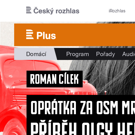
Přejít k hlavnímu obsahu
iRozhlas
Domácí
Program
Pořady
Audi