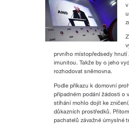
v
u
z
Z
v
prvního místopředsedy hnutí
imunitou. Takže by o jeho vyd
rozhodovat sněmovna.
Podle příkazu k domovní prohl
případném podání žádosti o v
stíhání mohlo dojít ke zničen
důkazních prostředků. Přitom
pachatelů závažné úmyslné tr