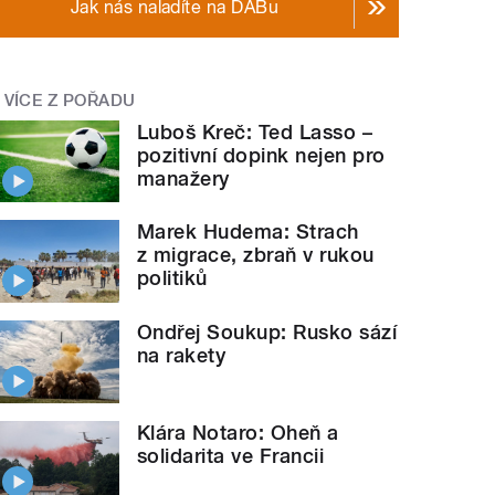
Jak nás naladíte na DABu
VÍCE Z POŘADU
Luboš Kreč: Ted Lasso –
pozitivní dopink nejen pro
manažery
Marek Hudema: Strach
z migrace, zbraň v rukou
politiků
Ondřej Soukup: Rusko sází
na rakety
Klára Notaro: Oheň a
solidarita ve Francii