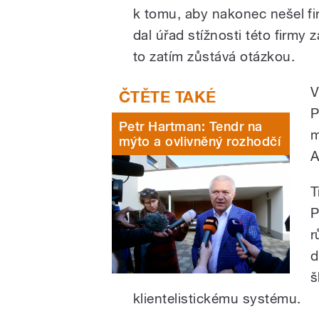
k tomu, aby nakonec nešel f
dal úřad stížnosti této firmy 
to zatím zůstává otázkou.
V
P
Petr Hartman: Tendr na
m
mýto a ovlivněný rozhodčí
A
T
P
r
d
š
klientelistickému systému.