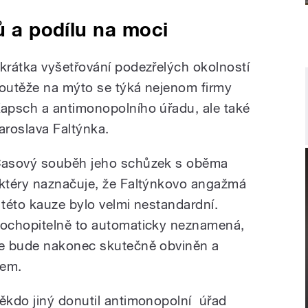
ů a podílu na moci
krátka vyšetřování podezřelých okolností
outěže na mýto se týká nejenom firmy
apsch a antimonopolního úřadu, ale také
aroslava Faltýnka.
asový souběh jeho schůzek s oběma
ktéry naznačuje, že Faltýnkovo angažmá
 této kauze bylo velmi nestandardní.
ochopitelně to automaticky neznamená,
e bude nakonec skutečně obviněn a
dem.
ěkdo jiný donutil antimonopolní úřad