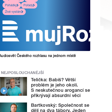
Pohádky
Pořady
Živé vysílání
Audiosvět Českého rozhlasu na jednom místě
NEJPOSLOUCHANĚJŠÍ
Telička: Babiš? Větší
problém je jeho okolí.
S neskutečnou arogancí se
přikrývají absurdní věci
Bartkovský: Společnost se
dělí na dva tábory. Jeden