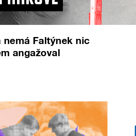
 nemá Faltýnek nic
něm angažoval