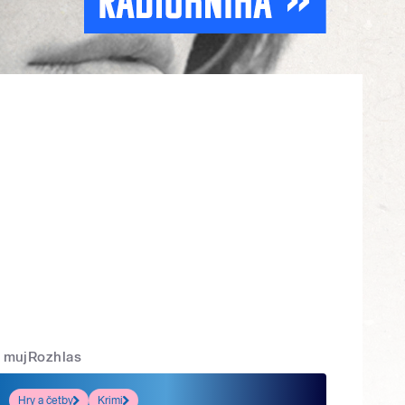
mujRozhlas
Hry a četby
Krimi