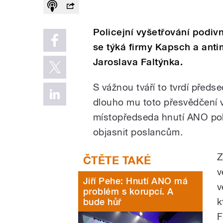
Policejní vyšetřování podiv
se týká firmy Kapsch a ant
Jaroslava Faltýnka.
S vážnou tváří to tvrdí předs
dlouho mu toto přesvědčení v
místopředseda hnutí ANO poku
objasnit poslancům.
Z
v
Jiří Pehe: Hnutí ANO má
v
problém s korupcí. A
k
bude hůř
F