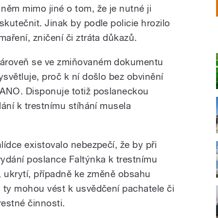
 něm mimo jiné o tom, že je nutné ji
skutečnit. Jinak by podle policie hrozilo
maření, zničení či ztráta důkazů.
ároveň se ve zmiňovaném dokumentu
ysvětluje, proč k ní došlo bez obvinění
 ANO. Disponuje totiž poslaneckou
ání k trestnímu stíhání musela
ídce existovalo nebezpečí, že by při
ydání poslance Faltýnka k trestnímu
í, ukrytí, případně ke změně obsahu
 ty mohou vést k usvědčení pachatele či
estné činnosti.