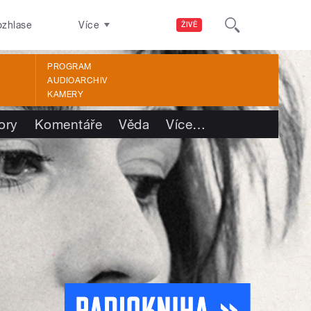
ozhlase
Více
ŽIVĚ
PROGRAM
AUDIOARCHIV
KAMERY
ory
Komentáře
Věda
Více
…