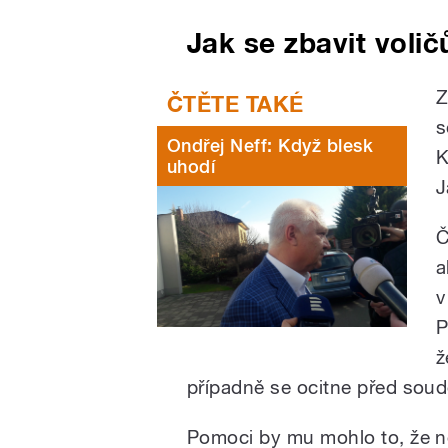
Jak se zbavit volič
Z
s
Ondřej Neff: Když blesk
K
uhodí
J
Č
a
v
P
ž
případně se ocitne před sou
Pomoci by mu mohlo to, že n