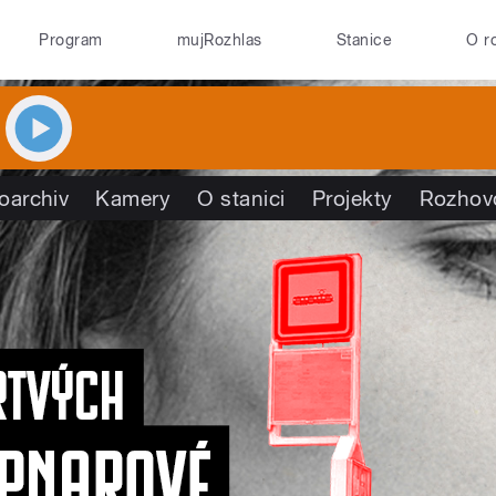
Program
mujRozhlas
Stanice
O r
oarchiv
Kamery
O stanici
Projekty
Rozhov