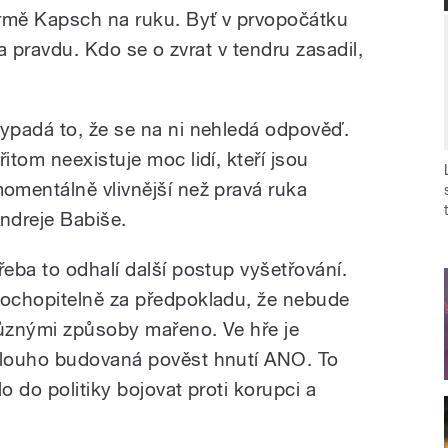
irmě Kapsch na ruku. Byť v prvopočátku
za pravdu. Kdo se o zvrat v tendru zasadil,
ypadá to, že se na ni nehledá odpověď.
řitom neexistuje moc lidí, kteří jsou
omentálně vlivnější než pravá ruka
ndreje Babiše.
řeba to odhalí další postup vyšetřování.
ochopitelně za předpokladu, že nebude
ůznými způsoby mařeno. Ve hře je
louho budovaná pověst hnutí ANO. To
lo do politiky bojovat proti korupci a