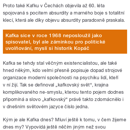
Proto také Kafku v Čechách objevila až 60. léta
spojovaná s pocitem absurdity a marného boje s totalitní
klecí, která ale díky objevu absurdity paradoxně praskala.
Kafka sice v roce 1968 neposloužil jako
spisovatel, byl ale záminkou pro politické
uvolňování, myslí si historik Kopáč
Kafka se tehdy stal věčným existencialistou, ale také
hned někým, kdo velmi přesně popisuje dopad strojové
organizace moderní společnosti na psychiku lidí, kteří
v ní žijí. Tak se definoval „kafkovský svět“, krajina
komplikovaného ne-smyslu, kterou tento pojem dodnes
připomíná a slovo „kafkovský“ právě takto zdomácnělo i
v dnešním světovém jazyce číslo jedna.
Kým je ale Kafka dnes? Mluví ještě k tomu, v čem žijeme
dnes my? Vypovídá ještě něčím jiným než svou