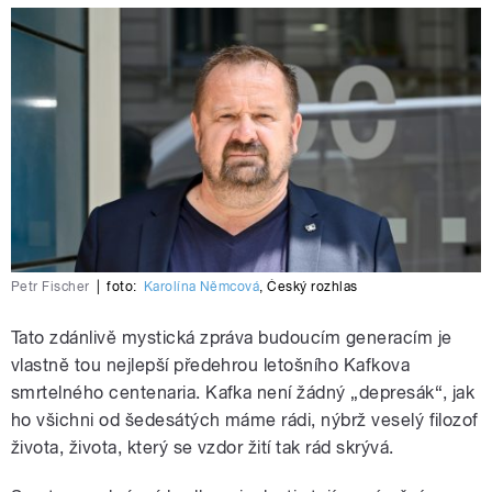
Petr Fischer
|
foto:
Karolína Němcová
,
Český rozhlas
Tato zdánlivě mystická zpráva budoucím generacím je
vlastně tou nejlepší předehrou letošního Kafkova
smrtelného centenaria. Kafka není žádný „depresák“, jak
ho všichni od šedesátých máme rádi, nýbrž veselý filozof
života, života, který se vzdor žití tak rád skrývá.