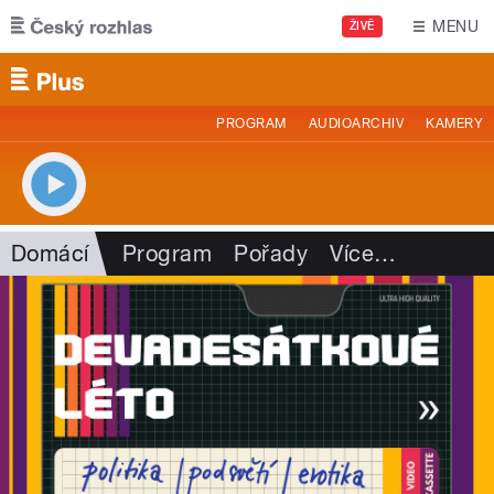
Přejít k hlavnímu obsahu
MENU
ŽIVĚ
PROGRAM
AUDIOARCHIV
KAMERY
Domácí
Program
Pořady
Více
…