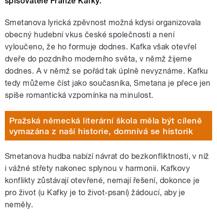
spisovatele Franze Kafky.
Smetanova lyrická zpěvnost možná kdysi organizovala
obecný hudební vkus české společnosti a není
vyloučeno, že ho formuje dodnes. Kafka však otevřel
dveře do pozdního moderního světa, v němž žijeme
dodnes. A v němž se pořád tak úplně nevyznáme. Kafku
tedy můžeme číst jako současníka, Smetana je přece jen
spíše romantická vzpomínka na minulost.
Pražská německá literární škola měla být cíleně
vymazána z naší historie, domnívá se historik
Smetanova hudba nabízí návrat do bezkonfliktnosti, v níž
i vážné střety nakonec splynou v harmonii. Kafkovy
konflikty zůstávají otevřené, nemají řešení, dokonce je
pro život (u Kafky je to život-psaní) žádoucí, aby je
neměly.