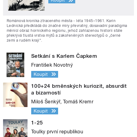
Koupit
Románová kronika ztraceného města - léta 1945–1961. Karin
Lednická předkládá do značné míry převratný, dosavadní paradigma
měnící obraz hornického regionu, jehož zahlazenou historii stále
překrývá tlustá vrstva mýtů a zakořeněných stereotypů o „černé
zemi a rudém kraji“.
Setkání s Karlem Čapkem
František Novotný
Koupit
100+24 brněnských kuriozit, absurdit
a bizarností
Miloš Šenkýř, Tomáš Kremr
Koupit
1-25
Toulky první republikou