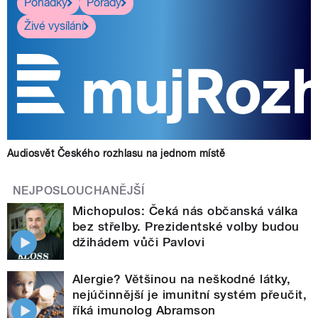
Pohádky
Pořady
Živé vysílání
Audiosvět Českého rozhlasu na jednom místě
NEJPOSLOUCHANĚJŠÍ
Michopulos: Čeká nás občanská válka
bez střelby. Prezidentské volby budou
džihádem vůči Pavlovi
Alergie? Většinou na neškodné látky,
nejúčinnější je imunitní systém přeučit,
říká imunolog Abramson