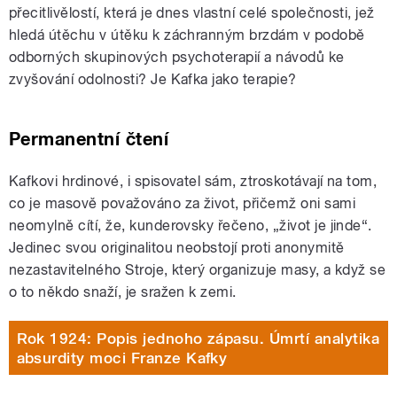
přecitlivělostí, která je dnes vlastní celé společnosti, jež
hledá útěchu v útěku k záchranným brzdám v podobě
odborných skupinových psychoterapií a návodů ke
zvyšování odolnosti? Je Kafka jako terapie?
Permanentní čtení
Kafkovi hrdinové, i spisovatel sám, ztroskotávají na tom,
co je masově považováno za život, přičemž oni sami
neomylně cítí, že, kunderovsky řečeno, „život je jinde“.
Jedinec svou originalitou neobstojí proti anonymitě
nezastavitelného Stroje, který organizuje masy, a když se
o to někdo snaží, je sražen k zemi.
Rok 1924: Popis jednoho zápasu. Úmrtí analytika
absurdity moci Franze Kafky