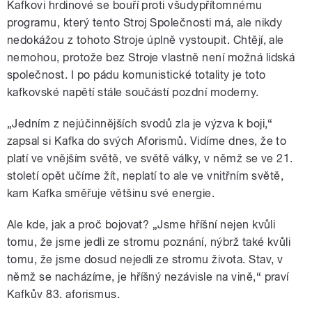
Kafkovi hrdinové se bouří proti všudypřítomnému
programu, který tento Stroj Společnosti má, ale nikdy
nedokážou z tohoto Stroje úplně vystoupit. Chtějí, ale
nemohou, protože bez Stroje vlastně není možná lidská
společnost. I po pádu komunistické totality je toto
kafkovské napětí stále součástí pozdní moderny.
„Jedním z nejúčinnějších svodů zla je výzva k boji,“
zapsal si Kafka do svých Aforismů. Vidíme dnes, že to
platí ve vnějším světě, ve světě války, v němž se ve 21.
století opět učíme žít, neplatí to ale ve vnitřním světě,
kam Kafka směřuje většinu své energie.
Ale kde, jak a proč bojovat? „Jsme hříšní nejen kvůli
tomu, že jsme jedli ze stromu poznání, nýbrž také kvůli
tomu, že jsme dosud nejedli ze stromu života. Stav, v
němž se nacházíme, je hříšný nezávisle na vině,“ praví
Kafkův 83. aforismus.