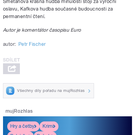
Smetanova krásná hudba minulosti stojí za výroční
oslavu, Kafkova hudba současné budoucnosti za
permanentní čtení.
Autor je komentátor časopisu Euro
autor:
Petr Fischer
Všechny díly pořadu na mujRozhlas
mujRozhlas
Hry a četby
Krimi