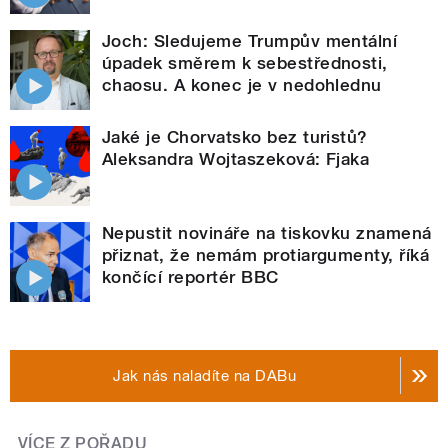
Joch: Sledujeme Trumpův mentální
úpadek směrem k sebestřednosti,
chaosu. A konec je v nedohlednu
Jaké je Chorvatsko bez turistů?
Aleksandra Wojtaszeková: Fjaka
Nepustit novináře na tiskovku znamená
přiznat, že nemám protiargumenty, říká
končící reportér BBC
Jak nás naladíte na DABu
VÍCE Z POŘADU