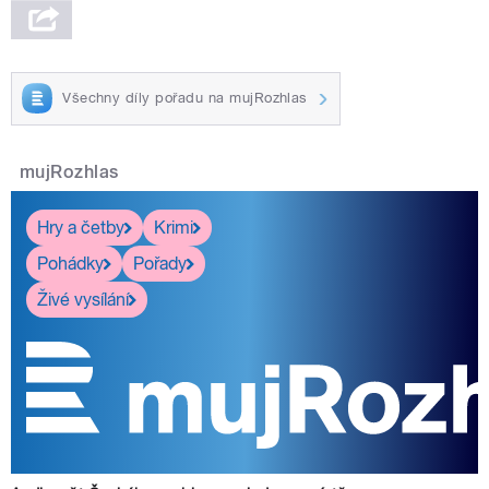
Všechny díly pořadu na mujRozhlas
mujRozhlas
Hry a četby
Krimi
Pohádky
Pořady
Živé vysílání