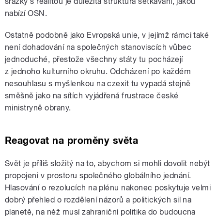
srážky s realitou je důležitá struktura setkávání, jakou
nabízí OSN.
Ostatně podobně jako Evropská unie, v jejímž rámci také
není dohadování na společných stanoviscích vůbec
jednoduché, přestože všechny státy tu pocházejí
z jednoho kulturního okruhu. Odcházení po každém
nesouhlasu s myšlenkou na czexit tu vypadá stejně
směšně jako na sítích vyjádřená frustrace české
ministryně obrany.
Reagovat na proměny světa
Svět je příliš složitý na to, abychom si mohli dovolit nebýt
propojeni v prostoru společného globálního jednání.
Hlasování o rezolucích na plénu nakonec poskytuje velmi
dobrý přehled o rozdělení názorů a politických sil na
planetě, na něž musí zahraniční politika do budoucna