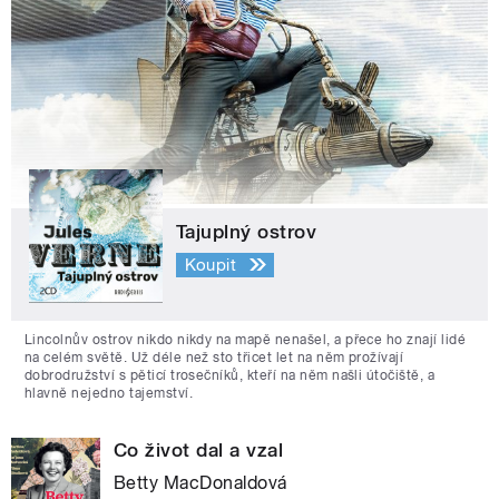
Tajuplný ostrov
Koupit
Lincolnův ostrov nikdo nikdy na mapě nenašel, a přece ho znají lidé
na celém světě. Už déle než sto třicet let na něm prožívají
dobrodružství s pěticí trosečníků, kteří na něm našli útočiště, a
hlavně nejedno tajemství.
Co život dal a vzal
Betty MacDonaldová