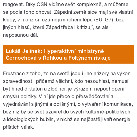
reagovat. Díky OSN vidíme svět komplexně, a můžeme
se podle toho chovat. Západní země sice mají své vlastní
kluby, v nichž si rozumějí mnohem lépe (EU, G7), bez
jiných hlasů, které Západ třeba i kritizují, se ale
neposunou dál.
Lukáš Jelínek: Hyperaktivní ministryně
Černochová s Řehkou a Foltýnem riskuje
Frustrace z toho, že na světě jsou i jiné názory na výkon
spravedlnosti, přičemž všichni, kdo nesouhlasí, nemusí
být hned diktátoři a zločinci, je výrazem nepochopení
smyslu politiky. V ní jde přece o přesvědčování a
vyjednávání s jinými a odlišnými, o vytváření komunikace,
bez níž by se svět uzavřel do svých kulturně-politických
a ideologických bublin, v nichž se nejčastěji vaří energie
příštích válek.