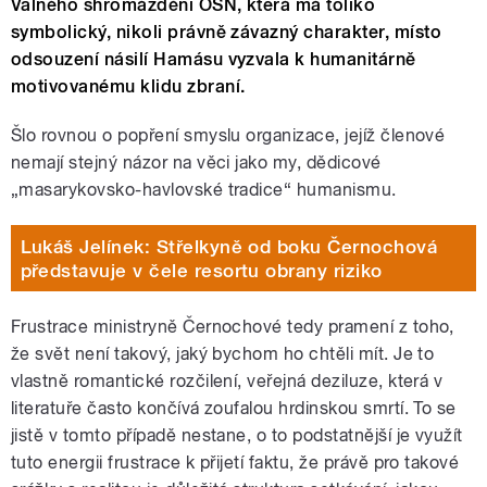
Valného shromáždění OSN, která má toliko
symbolický, nikoli právně závazný charakter, místo
odsouzení násilí Hamásu vyzvala k humanitárně
motivovanému klidu zbraní.
Šlo rovnou o popření smyslu organizace, jejíž členové
nemají stejný názor na věci jako my, dědicové
„masarykovsko-havlovské tradice“ humanismu.
Lukáš Jelínek: Střelkyně od boku Černochová
představuje v čele resortu obrany riziko
Frustrace ministryně Černochové tedy pramení z toho,
že svět není takový, jaký bychom ho chtěli mít. Je to
vlastně romantické rozčilení, veřejná deziluze, která v
literatuře často končívá zoufalou hrdinskou smrtí. To se
jistě v tomto případě nestane, o to podstatnější je využít
tuto energii frustrace k přijetí faktu, že právě pro takové