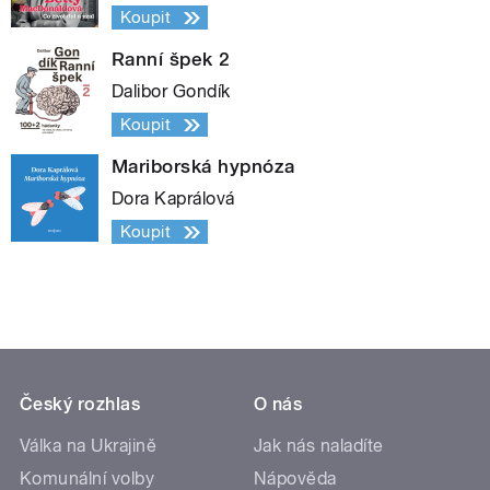
Koupit
Ranní špek 2
Dalibor Gondík
Koupit
Mariborská hypnóza
Dora Kaprálová
Koupit
Český rozhlas
O nás
Válka na Ukrajině
Jak nás naladíte
Komunální volby
Nápověda