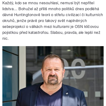
Každý, kdo se mnou nesouhlasí, nemusí být nepřítel
lidstva… Bohužel až příliš mnoho politiků dnes podléhá
dávné Huntingtonově teorii o střetu civilizací či kulturních
okruhů, jenže právě pro takový svět naplněných
sebeprojekcí o válkách mezi kulturami je OSN klíčovou
pojistkou před katastrofou. Slabou, pravda, ale lepší než
nic.