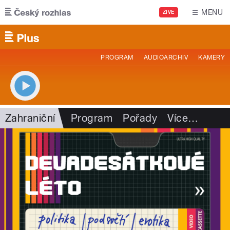
Přejít k hlavnímu obsahu
MENU
ŽIVĚ
PROGRAM
AUDIOARCHIV
KAMERY
Zahraniční
Program
Pořady
Více
…