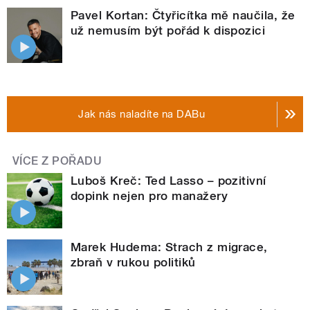
Pavel Kortan: Čtyřicítka mě naučila, že
už nemusím být pořád k dispozici
Jak nás naladíte na DABu
VÍCE Z POŘADU
Luboš Kreč: Ted Lasso – pozitivní
dopink nejen pro manažery
Marek Hudema: Strach z migrace,
zbraň v rukou politiků