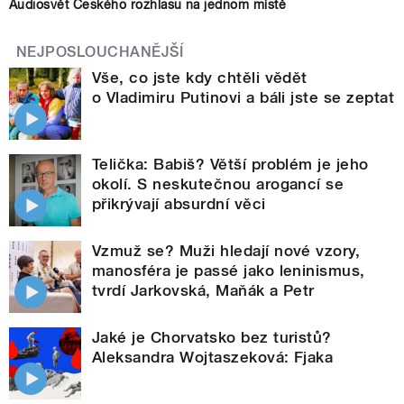
Audiosvět Českého rozhlasu na jednom místě
NEJPOSLOUCHANĚJŠÍ
Vše, co jste kdy chtěli vědět
o Vladimiru Putinovi a báli jste se zeptat
Telička: Babiš? Větší problém je jeho
okolí. S neskutečnou arogancí se
přikrývají absurdní věci
Vzmuž se? Muži hledají nové vzory,
manosféra je passé jako leninismus,
tvrdí Jarkovská, Maňák a Petr
Jaké je Chorvatsko bez turistů?
Aleksandra Wojtaszeková: Fjaka