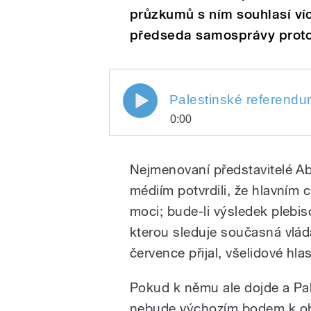
průzkumů s ním souhlasí víc
předseda samosprávy proto
Palestinské referendum
0:00
Play
Palestinské referendum a izra
Nejmenovaní představitelé A
médiím potvrdili, že hlavním
moci; bude-li výsledek plebisc
kterou sleduje současná vl
července přijal, všelidové hl
Pokud k němu ale dojde a Pal
/
nebude výchozím bodem k obno