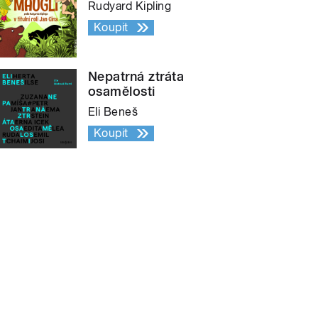
Rudyard Kipling
Koupit
Nepatrná ztráta
osamělosti
Eli Beneš
Koupit