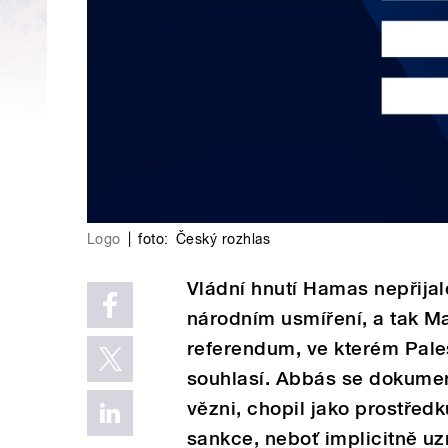
Logo
|
foto:
Český rozhlas
Vládní hnutí Hamas nepřija
národním usmíření, a tak M
referendum, ve kterém Pale
souhlasí. Abbás se dokume
vězni, chopil jako prostřed
sankce, neboť implicitně uz