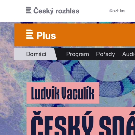
Přejít k hlavnímu obsahu
iRozhlas
Domácí
Program
Pořady
Audi