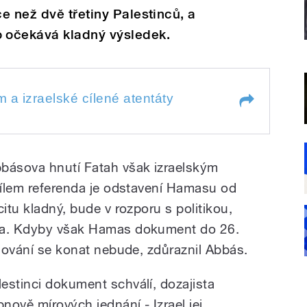
e než dvě třetiny Palestinců, a
 očekává kladný výsledek.
 a izraelské cílené atentáty
elské cílené atentáty
bbásova hnutí Fatah však izraelským
 cílem referenda je odstavení Hamasu od
itu kladný, bude v rozporu s politikou,
áda. Kdyby však Hamas dokument do 26.
asování se konat nebude, zdůraznil Abbás.
estinci dokument schválí, dozajista
vě mírových jednání - Izrael jej