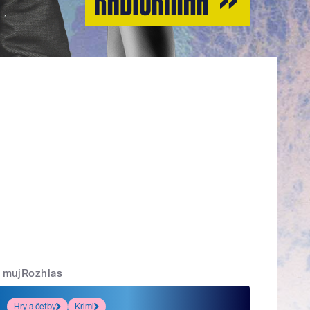
mujRozhlas
Hry a četby
Krimi