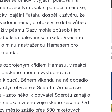
rael se omluvil, vyjádřil politování a
Vyšetřovací tým však s pomocí americké,
ky loajální Fatahu dospěl k závěru, že
svědomí nemá, protože v té době vůbec
 pláži v pásmu Gazy mohla způsobit jen
 odpálená palestinská raketa. Všechno
lo o minu nastraženou Hamasem pro
komanda.
je ozbrojeným křídlem Hamasu, v reakci
 z loňského února a vystupňovala
 a kibuců. Během víkendu na ně dopadlo
ily čtyři obyvatele Sderotu. Armáda se
 - zato několik obyvatel Sderotu zahájilo
je se okamžitého vojenského zásahu. Od
zy město zažilo přes 500 raketových