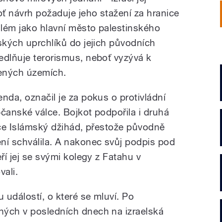
oť návrh požaduje jeho stažení za hranice
lém jako hlavní město palestinského
ských uprchlíků do jejich původních
edlňuje terorismus, neboť vyzývá k
ených územích.
nda, označil je za pokus o protivládní
čanské válce. Bojkot podpořila i druhá
ace Islámský džihád, přestože původně
í schválila. A nakonec svůj podpis pod
ří jej se svými kolegy z Fatahu v
vali.
 událostí, o které se mluví. Po
ných v posledních dnech na izraelská