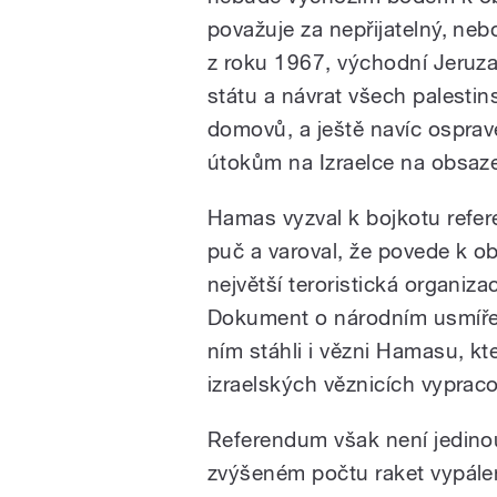
považuje za nepřijatelný, neb
z roku 1967, východní Jeruza
státu a návrat všech palestin
domovů, a ještě navíc osprav
útokům na Izraelce na obsaz
pause
Hamas vyzval k bojkotu refere
puč a varoval, že povede k ob
největší teroristická organiz
Dokument o národním usmířen
ním stáhli i vězni Hamasu, kte
izraelských věznicích vypraco
Referendum však není jedinou
zvýšeném počtu raket vypále