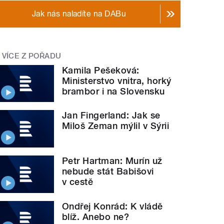
Jak nás naladíte na DABu
VÍCE Z POŘADU
Kamila Pešeková:
Ministerstvo vnitra, horký
brambor i na Slovensku
Jan Fingerland: Jak se
Miloš Zeman mýlil v Sýrii
Petr Hartman: Murín už
nebude stát Babišovi
v cestě
Ondřej Konrád: K vládě
blíž. Anebo ne?