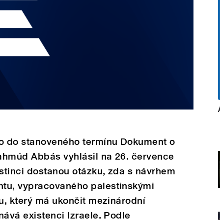
lo do stanoveného termínu Dokument o
ahmúd Abbás vyhlásil na 26. července
stinci dostanou otázku, zda s návrhem
ntu, vypracovaného palestinskými
ku, který má ukončit mezinárodní
nává existenci Izraele. Podle