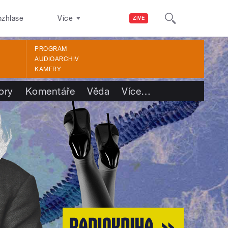
ozhlase
Více
ŽIVĚ
PROGRAM
AUDIOARCHIV
KAMERY
ory
Komentáře
Věda
Více
…