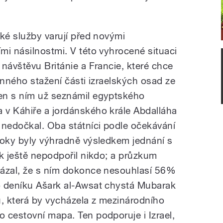
ké služby varují před novými
mi násilnostmi. V této vyhrocené situaci
návštěvu Británie a Francie, které chce
anného stažení části izraelských osad ze
en s ním už seznámil egyptského
 v Káhiře a jordánského krále Abdalláha
 nedočkal. Oba státníci podle očekávání
roky byly výhradně výsledkem jednání s
ak ještě nepodpořil nikdo; a průzkum
kázal, že s ním dokonce nesouhlasí 56%
o deníku Ašark al-Awsat chystá Mubarak
u, která by vycházela z mezinárodního
 cestovní mapa. Ten podporuje i Izrael,