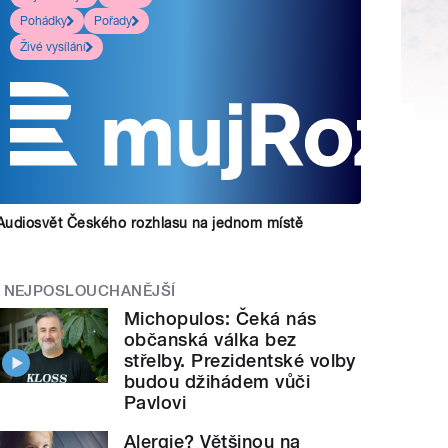
Pohádky
Pořady
Živé vysílání
Audiosvět Českého rozhlasu na jednom místě
NEJPOSLOUCHANĚJŠÍ
Michopulos: Čeká nás
občanská válka bez
střelby. Prezidentské volby
budou džihádem vůči
Pavlovi
Alergie? Většinou na