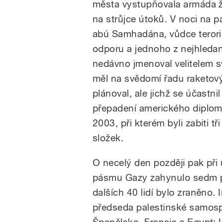
města vystupňovala armáda ži
na strůjce útoků. V noci na pá
abú Samhadána, vůdce terori
odporu a jednoho z nejhledan
nedávno jmenoval velitelem 
měl na svědomí řadu raketový
plánoval, ale jichž se účastnil
přepadení amerického diplom
2003, při kterém byli zabiti t
složek.
O necelý den později pak při
pásmu Gazy zahynulo sedm pal
dalších 40 lidí bylo zraněno.
předseda palestinské samos