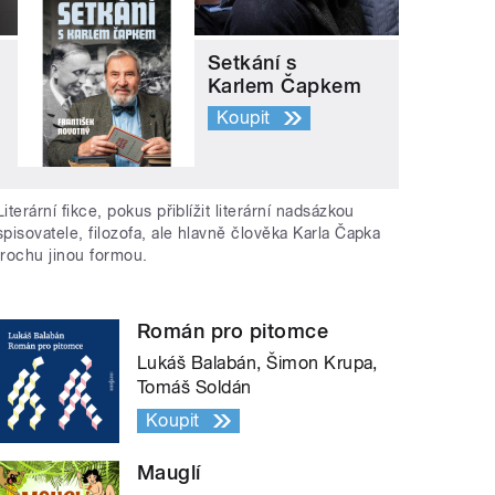
Setkání s
Karlem Čapkem
Koupit
Literární fikce, pokus přiblížit literární nadsázkou
spisovatele, filozofa, ale hlavně člověka Karla Čapka
trochu jinou formou.
Román pro pitomce
Lukáš Balabán, Šimon Krupa,
Tomáš Soldán
Koupit
Mauglí