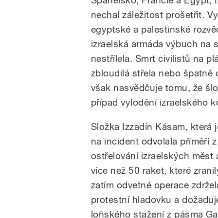
Španělsko, Francie a Egypt; Iz
nechal záležitost prošetřit. 
egyptské a palestinské rozvěd
izraelská armáda výbuch na 
nestřílela. Smrt civilistů na
zbloudilá střela nebo špatně
však nasvědčuje tomu, že š
případ vylodění izraelského 
Složka Izzadín Kásam, která 
na incident odvolala příměří
ostřelování izraelských měst
více než 50 raket, které zran
zatím odvetné operace zdržela
protestní hladovku a dožadu
loňského stažení z pásma Ga