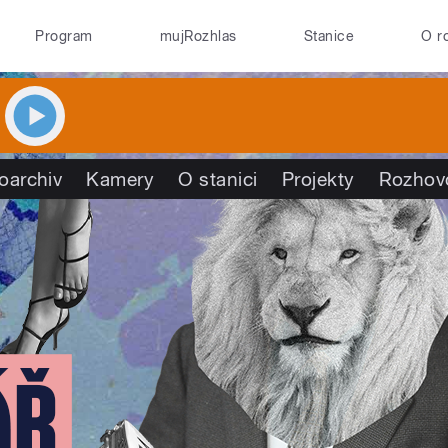
Program
mujRozhlas
Stanice
O r
oarchiv
Kamery
O stanici
Projekty
Rozhov