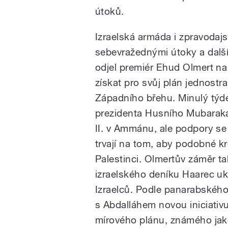
útoků.
Izraelská armáda i zpravodajs
sebevražednými útoky a další
odjel premiér Ehud Olmert na 
získat pro svůj plán jednostr
Západního břehu. Minulý týd
prezidenta Husního Mubaraka
II. v Ammánu, ale podpory se
trvají na tom, aby podobné k
Palestinci. Olmertův záměr t
izraelského deníku Haarec u
Izraelců. Podle panarabskéh
s Abdalláhem novou iniciativ
mírového plánu, známého jako