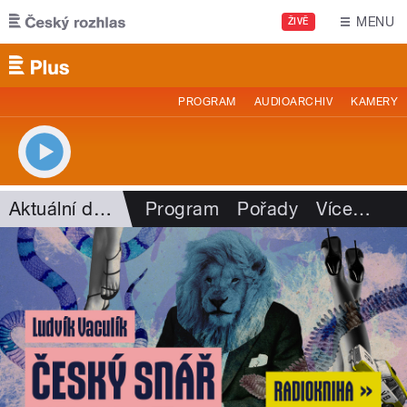
Přejít k hlavnímu obsahu
MENU
ŽIVĚ
PROGRAM
AUDIOARCHIV
KAMERY
Aktuální dění
Program
Pořady
Více
…