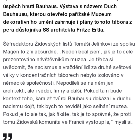
úspěch hnutí Bauhaus. Výstava s názvem Duch
Bauhausu, kterou otevřelo pařížské Muzeum
dekorativního umění zahrnuje i plány tohoto tábora z
pera důstojníka SS architekta Fritze Ertla.
Šéfredaktoru Židovských listů Tomáši Jelínkovi ze spolku
Magen to zní absurdně. „Nedohledal jsem, jak je to celé
prezentováno návštěvníkům muzea. Je třeba si
uvědomit, že nacismus a vraždění lidí za druhé světové
války v koncentračních táborech nebylo izolováno v
německé společnosti. Nepodíleli se na něm jen
architekti, ale i vědci, firmy a další. Pokud tam bude
kontext toho, kam až tvůrci Bauhausu dokázali v duchu
nacismu dojít, tak bych to neviděl jako selhání muzea.
Pokud je to ale tak, jak říkáte, tak je to správné, že proti
tomu Židovská komunita ve Francii vystoupila,” myslí si.