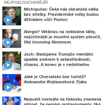
NEJPOSLOUCHANĚJŠÍ
Michopulos: Čeká nás občanská válka
bez střelby. Prezidentské volby budou
džihádem vůči Pavlovi
Alergie? Většinou na neškodné látky,
nejúčinnější je imunitní systém přeučit,
říká imunolog Abramson
Joch: Sledujeme Trumpův mentální
úpadek směrem k sebestřednosti,
chaosu. A konec je v nedohlednu
Jaké je Chorvatsko bez turistů?
Aleksandra Wojtaszeková: Fjaka
Nepustit novináře na tiskovku znamená
přiznat, že nemám protiargumenty, říká