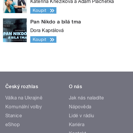
Kateřina Kněžíková a Adam Plachetka
Koupit
Pan Nikdo a bílá tma
Dora Kaprálová
Koupit
Český rozhlas
O nás
Válka na Ukrajině
Jak nás naladíte
Komunální volby
Nápověda
Stanice
Lidé v rádiu
eShop
Kariéra