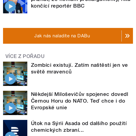
končící reportér BBC
Jak nás naladíte na DABu
VÍCE Z POŘADU
Zombíci existují. Zatím naštěstí jen ve
světě mravenců
Někdejší Miloševičův spojenec dovedl
Černou Horu do NATO. Teď chce i do
Evropské unie
Útok na Sýrii Asada od dalšího použití
chemických zbraní...