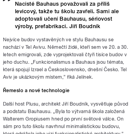
Nacisté Bauhaus považovali za příliš
levicový, takže tu školu zavřeli. Sami ale
adoptovali učení Bauhausu, sériovost
výroby, prefabrikaci. Jiří Boudník
Nejvíce budov vystavěných ve stylu Bauhausu se
nachází v Tel Avivu. Němečtí židé, kteří sem ve 20. a 30.
letech emigrovali, zde vyprojektovali čtyři tisíce budov v
jeho duchu. „Funkcionalismus a Bauhaus jsou témata,
která spojují Izrael a Československo, dnešní Česko. Tel
Aviv je ukázkovým místem,” říká Jelínek.
Řemeslo a nové technologie
Další host Plusu, architekt Jiří Boudník, vysvětluje původ
a podstatu Bauhausu. „Byla to výtvarná škola založená
Walterem Gropiusem hned po první světové válce. On
sám pro tuto školu navrhnul minimalistickou budovu,
která odrážela jeho vizi funkcionalistické architektury.”