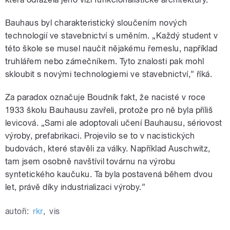
Bauhaus byl charakteristický sloučením nových
technologií ve stavebnictví s uměním. „Každý student v
této škole se musel naučit nějakému řemeslu, například
truhlářem nebo zámečníkem. Tyto znalosti pak mohl
skloubit s novými technologiemi ve stavebnictví,” říká.
Za paradox označuje Boudník fakt, že nacisté v roce
1933 školu Bauhausu zavřeli, protože pro ně byla příliš
levicová. „Sami ale adoptovali učení Bauhausu, sériovost
výroby, prefabrikaci. Projevilo se to v nacistických
budovách, které stavěli za války. Například Auschwitz,
tam jsem osobně navštívil továrnu na výrobu
syntetického kaučuku. Ta byla postavená během dvou
let, právě díky industrializaci výroby.”
autoři:
rkr
,
vis