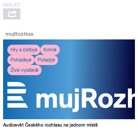
mujRozhlas
Hry a četby
Krimi
Pohádky
Pořady
Živé vysílání
Audiosvět Českého rozhlasu na jednom místě