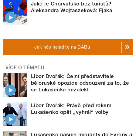
Jaké je Chorvatsko bez turistů?
Aleksandra Wojtaszeková: Fjaka
Jak nás naladíte na DABu
VÍCE O TÉMATU
Libor Dvořák: Čelní představitele
běloruské opozice odsouzeni za to, že
se Lukašenka nezalekli
Libor Dvořák: Právě před rokem
Lukašenko opět „vyhrál“ volby
Lukašenko pašuje migranty do Evropy a