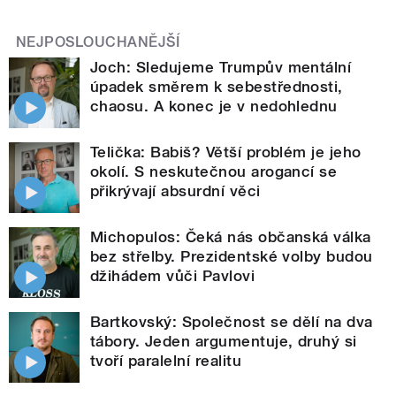
NEJPOSLOUCHANĚJŠÍ
Joch: Sledujeme Trumpův mentální
úpadek směrem k sebestřednosti,
chaosu. A konec je v nedohlednu
Telička: Babiš? Větší problém je jeho
okolí. S neskutečnou arogancí se
přikrývají absurdní věci
Michopulos: Čeká nás občanská válka
bez střelby. Prezidentské volby budou
džihádem vůči Pavlovi
Bartkovský: Společnost se dělí na dva
tábory. Jeden argumentuje, druhý si
tvoří paralelní realitu