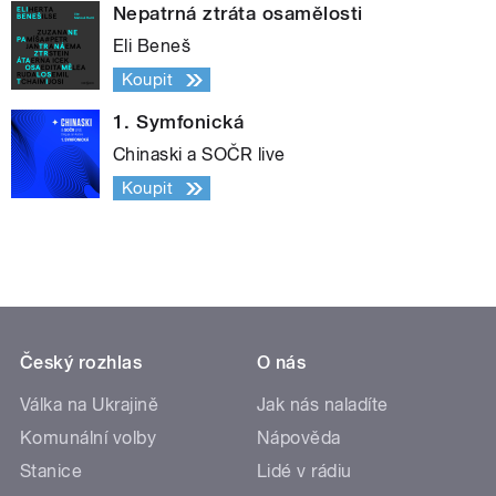
Nepatrná ztráta osamělosti
Eli Beneš
Koupit
1. Symfonická
Chinaski a SOČR live
Koupit
Český rozhlas
O nás
Válka na Ukrajině
Jak nás naladíte
Komunální volby
Nápověda
Stanice
Lidé v rádiu