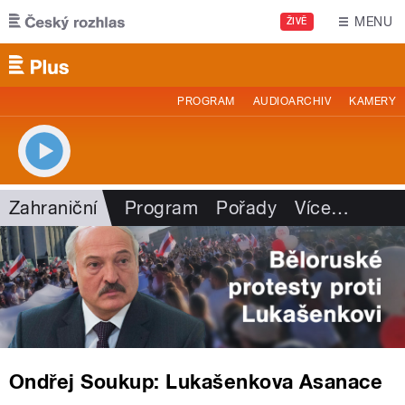
Přejít k hlavnímu obsahu
MENU
ŽIVĚ
PROGRAM
AUDIOARCHIV
KAMERY
Zahraniční
Program
Pořady
Více
…
Ondřej Soukup: Lukašenkova Asanace