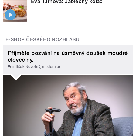
Eva Turnová: Jablečný koláč
E-SHOP ČESKÉHO ROZHLASU
Přijměte pozvání na úsměvný doušek moudré
člověčiny.
František Novotný, moderátor