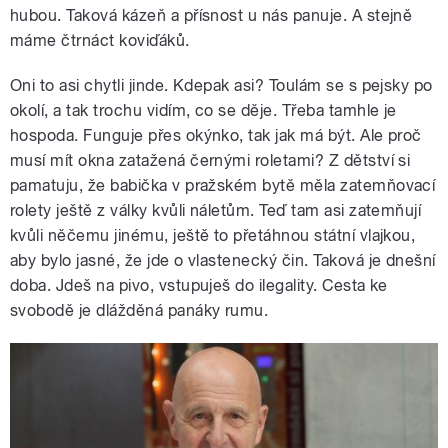
hubou. Taková kázeň a přísnost u nás panuje. A stejně
máme čtrnáct koviďáků.
Oni to asi chytli jinde. Kdepak asi? Toulám se s pejsky po
okolí, a tak trochu vidím, co se děje. Třeba tamhle je
hospoda. Funguje přes okýnko, tak jak má být. Ale proč
musí mít okna zatažená černými roletami? Z dětství si
pamatuju, že babička v pražském bytě měla zatemňovací
rolety ještě z války kvůli náletům. Teď tam asi zatemňují
kvůli něčemu jinému, ještě to přetáhnou státní vlajkou,
aby bylo jasné, že jde o vlastenecký čin. Taková je dnešní
doba. Jdeš na pivo, vstupuješ do ilegality. Cesta ke
svobodě je dlážděná panáky rumu.