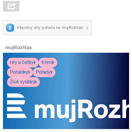
Všechny díly pořadu na mujRozhlas
mujRozhlas
Hry a četby
Krimi
Pohádky
Pořady
Živé vysílání