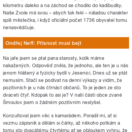
kilometru daleko a na záchod se chodilo do kadibudky.
Naše Zvole má svou – abych tak řekl – náladou charakter
spíš městečka, i když oficiální počet 1736 obyvatel tomu
nenasvědčuje.
Ondřej Neff: Přísnost musí bejt
Na jaře jsem se ptal pana starosty, kolik máme
nakažených. Odpověď zněla, že jednoho, ale ten je u nás
jenom hlášený a fyzicky bydlí v Jesenici. Dnes už se ptát
nemusím. Stačí se podívat na denní výkazy a vidím, že
pozitivních je u nás čtrnáct občanů. To je jeden ze sto
dvaceti čtyř. Kdopak to asi je? V naší části obce zvané
Šmoulov jsem o žádném pozitivním neslyšel.
Konzultoval jsem věc s kamarádem. Poradil mi, ať si
vezmu zápisník a dělám si čárky, až někoho potkám a
tomu sto dvacátému čtvrtému ať se obloukem vyhnu, že