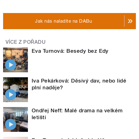
Jak nás naladíte na DABu
VÍCE Z POŘADU
Eva Turnová: Besedy bez Edy
Iva Pekárková: Děsivý dav, nebo lidé
plní naděje?
Ondřej Neff: Malé drama na velkém
letišti