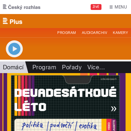
Přejít k hlavnímu obsahu
MENU
ŽIVĚ
PROGRAM
AUDIOARCHIV
KAMERY
Domácí
Program
Pořady
Více
…