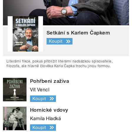
Setkání s Karlem Čapkem
Koupit
Literární fikce, pokus přiblížit literární nadsázkou spisovatele,
filozofa, ale hlavně člověka Karla Čapka trochu jinou formou.
Pohřbeni zaživa
Vít Vencl
Koupit
Hornické vdovy
Kamila Hladká
Koupit