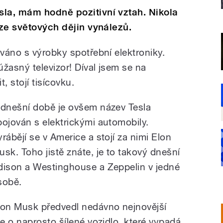
sla, mám hodně pozitivní vztah. Nikola
 ze světových dějin vynálezů.
váno s výrobky spotřební elektroniky.
žasný televizor! Díval jsem se na
, stojí tisícovku.
 dnešní době je ovšem název Tesla
pojován s elektrickými automobily.
yrábějí se v Americe a stojí za nimi Elon
usk. Toho jistě znáte, je to takový dnešní
dison a Westinghouse a Zeppelin v jedné
sobě.
lon Musk předvedl nedávno nejnovější
e o naprosto šílené vozidlo, které vypadá