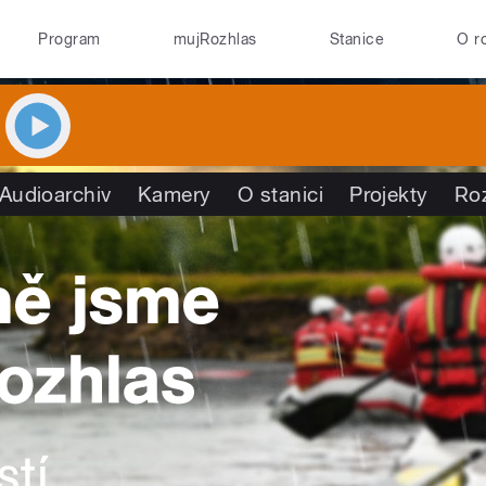
Program
mujRozhlas
Stanice
O r
Audioarchiv
Kamery
O stanici
Projekty
Ro