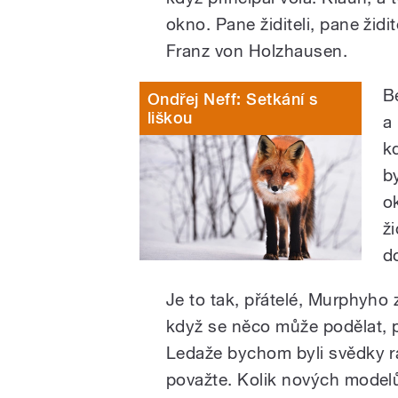
okno. Pane židiteli, pane židi
Franz von Holzhausen.
B
Ondřej Neff: Setkání s
liškou
a
k
b
o
ž
d
Je to tak, přátelé, Murphyho
když se něco může podělat, p
Ledaže bychom byli svědky r
považte. Kolik nových model