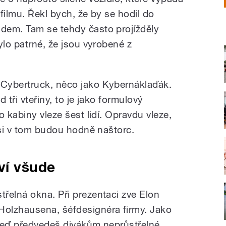
 filmu. Řekl bych, že by se hodil do
dem. Tam se tehdy často projížděly
ylo patrné, že jsou vyrobené z
Cybertruck, něco jako Kybernáklaďák.
 tři vteřiny, to je jako formulový
o kabiny vleze šest lidí. Opravdu vleze,
asi v tom budou hodně naštorc.
ví všude
řelná okna. Při prezentaci zve Elon
olzhausena, šéfdesignéra firmy. Jako
a teď předvedeš divákům neprůstřelné