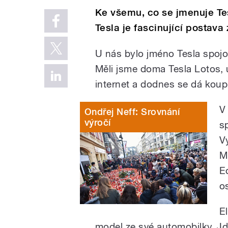
Ke všemu, co se jmenuje Te
Tesla je fascinující postava
U nás bylo jméno Tesla spojo
Měli jsme doma Tesla Lotos, ú
internet a dodnes se dá koupit
V
Ondřej Neff: Srovnání
výročí
s
V
M
E
o
E
model ze své automobilky. Jd