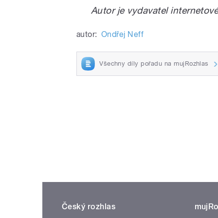
Autor je vydavatel internetov
autor:
Ondřej Neff
Všechny díly pořadu na mujRozhlas
Český rozhlas
mujRo