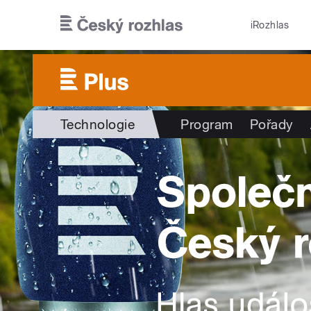
Přejít k hlavnímu obsahu
iRozhlas
Technologie
Program
Pořady