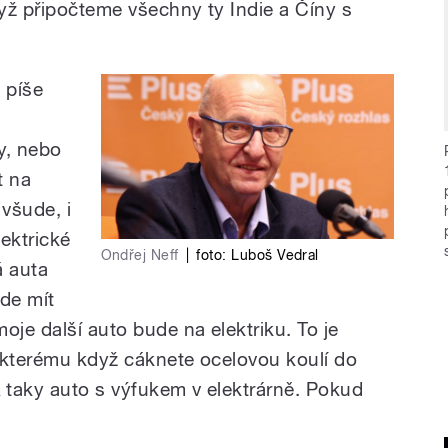
dyž připočteme všechny ty Indie a Číny s
 píše
y, nebo
t na
 všude, i
lektrické
Ondřej Neff
|
foto:
Luboš Vedral
á auta
de mít
oje další auto bude na elektriku. To je
 kterému když cáknete ocelovou koulí do
A taky auto s výfukem v elektrárně. Pokud