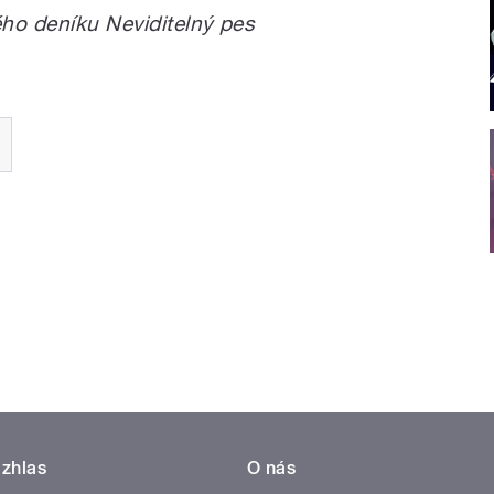
ého deníku Neviditelný pes
zhlas
O nás