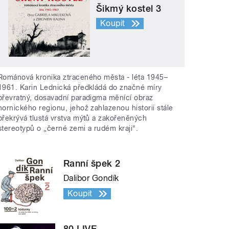
Šikmý kostel 3
Koupit
Románová kronika ztraceného města - léta 1945–
1961. Karin Lednická předkládá do značné míry
převratný, dosavadní paradigma měnící obraz
hornického regionu, jehož zahlazenou historii stále
překrývá tlustá vrstva mýtů a zakořeněných
stereotypů o „černé zemi a rudém kraji“.
Ranní špek 2
Dalibor Gondík
Koupit
80 LIVE