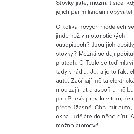
Stovky jistě, možná tisíce, k
jejich pár miliardami obyvatel.
O kolika nových modelech se
jinde než v motoristických
časopisech? Jsou jich desítk
stovky? Možná se dají počíta
prstech. O Tesle se teď mluví
tady v rádiu. Jo, a je to fakt e
auto. Začínají mě ta elektrick
moc zajímat a aspoň u mě bu
pan Bursík pravdu v tom, že m
přece úžasné. Chci mít auto,
okna, uděláte do něho díru. 
možno atomové.