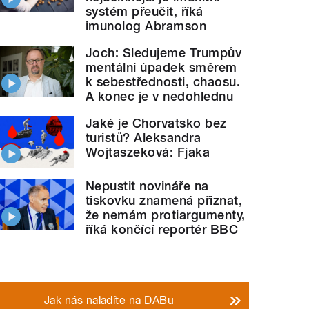
systém přeučit, říká
imunolog Abramson
Joch: Sledujeme Trumpův
mentální úpadek směrem
k sebestřednosti, chaosu.
A konec je v nedohlednu
Jaké je Chorvatsko bez
turistů? Aleksandra
Wojtaszeková: Fjaka
Nepustit novináře na
tiskovku znamená přiznat,
že nemám protiargumenty,
říká končící reportér BBC
Jak nás naladíte na DABu