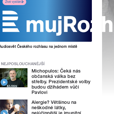
Živé vysílání
Audiosvět Českého rozhlasu na jednom místě
NEJPOSLOUCHANĚJŠÍ
Michopulos: Čeká nás
občanská válka bez
střelby. Prezidentské volby
budou džihádem vůči
Pavlovi
Alergie? Většinou na
neškodné látky,
nejúčinnější je imunitní