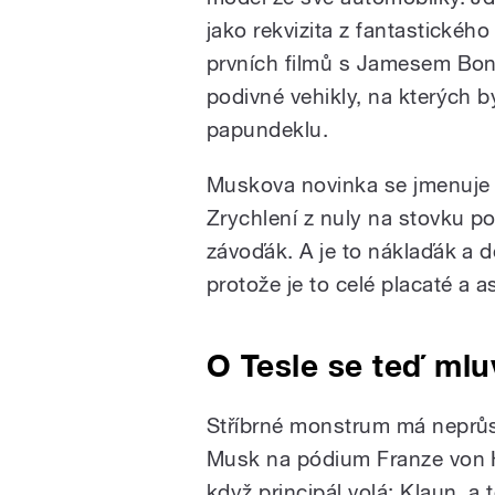
jako rekvizita z fantastického
prvních filmů s Jamesem Bon
podivné vehikly, na kterých b
papundeklu.
Muskova novinka se jmenuje 
Zrychlení z nuly na stovku pod
závoďák. A je to náklaďák a d
protože je to celé placaté a 
O Tesle se teď mlu
Stříbrné monstrum má neprůst
Musk na pódium Franze von H
když principál volá: Klaun, 