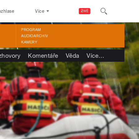
ozhlase
Více
ŽIVĚ
PROGRAM
AUDIOARCHIV
KAMERY
zhovory
Komentáře
Věda
Více
…