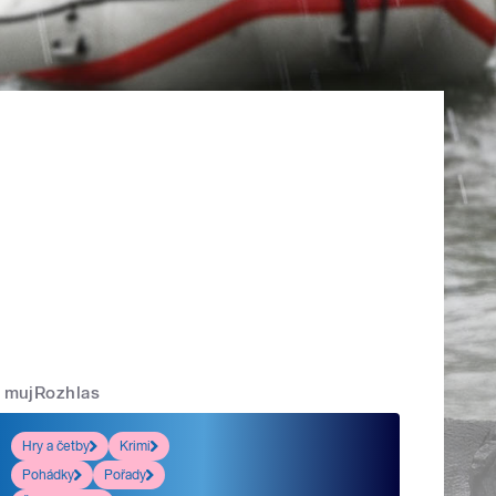
mujRozhlas
Hry a četby
Krimi
Pohádky
Pořady