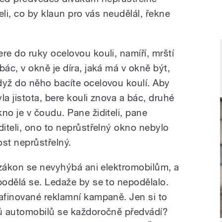
teli, co by klaun pro vás neudělál, řekne
ere do ruky ocelovou kouli, namíří, mrští
 bác, v okně je díra, jaká má v okně být,
dyž do něho bacíte ocelovou koulí. Aby
yla jistota, bere kouli znova a bác, druhé
kno je v čoudu. Pane židiteli, pane
iditeli, ono to neprůstřelný okno nebylo
ost neprůstřelný.
 zákon se nevyhýbá ani elektromobilům, a
odělá se. Ledaže by se to nepodělalo.
afinované reklamní kampaně. Jen si to
ů automobilů se každoročně předvádí?