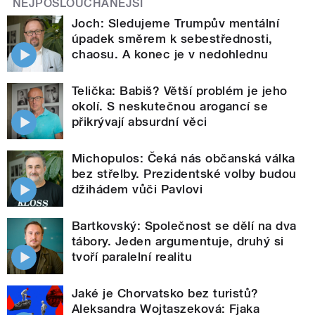
NEJPOSLOUCHANĚJŠÍ
Joch: Sledujeme Trumpův mentální
úpadek směrem k sebestřednosti,
chaosu. A konec je v nedohlednu
Telička: Babiš? Větší problém je jeho
okolí. S neskutečnou arogancí se
přikrývají absurdní věci
Michopulos: Čeká nás občanská válka
bez střelby. Prezidentské volby budou
džihádem vůči Pavlovi
Bartkovský: Společnost se dělí na dva
tábory. Jeden argumentuje, druhý si
tvoří paralelní realitu
Jaké je Chorvatsko bez turistů?
Aleksandra Wojtaszeková: Fjaka