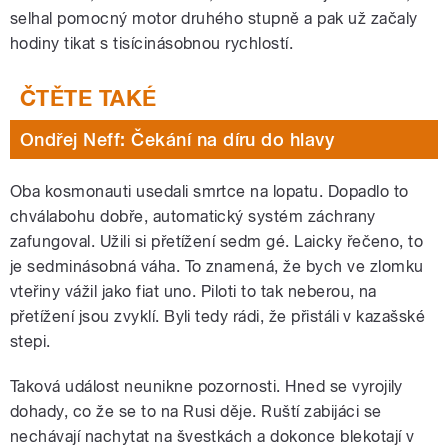
selhal pomocný motor druhého stupně a pak už začaly
hodiny tikat s tisícinásobnou rychlostí.
Ondřej Neff: Čekání na díru do hlavy
Oba kosmonauti usedali smrtce na lopatu. Dopadlo to
chválabohu dobře, automatický systém záchrany
zafungoval. Užili si přetížení sedm gé. Laicky řečeno, to
je sedminásobná váha. To znamená, že bych ve zlomku
vteřiny vážil jako fiat uno. Piloti to tak neberou, na
přetížení jsou zvyklí. Byli tedy rádi, že přistáli v kazašské
stepi.
Taková událost neunikne pozornosti. Hned se vyrojily
dohady, co že se to na Rusi děje. Ruští zabijáci se
nechávají nachytat na švestkách a dokonce blekotají v