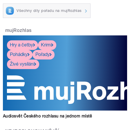
Všechny díly pořadu na mujRozhlas
mujRozhlas
Hry a četby
Krimi
Pohádky
Pořady
Živé vysílání
Audiosvět Českého rozhlasu na jednom místě