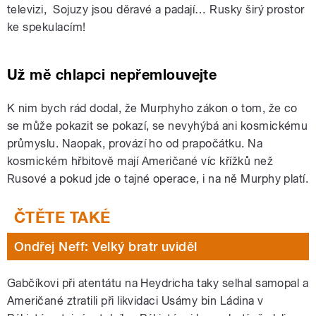
televizi, Sojuzy jsou děravé a padají… Rusky širý prostor
ke spekulacím!
Už mě chlapci nepřemlouvejte
K nim bych rád dodal, že Murphyho zákon o tom, že co
se může pokazit se pokazí, se nevyhýbá ani kosmickému
průmyslu. Naopak, provází ho od prapočátku. Na
kosmickém hřbitově mají Američané víc křížků než
Rusové a pokud jde o tajné operace, i na ně Murphy platí.
Ondřej Neff: Velký bratr uviděl
Gabčíkovi při atentátu na Heydricha taky selhal samopal a
Američané ztratili při likvidaci Usámy bin Ládina v