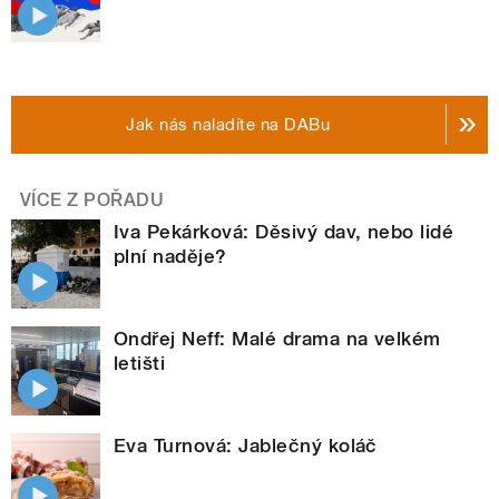
Jak nás naladíte na DABu
VÍCE Z POŘADU
Iva Pekárková: Děsivý dav, nebo lidé
plní naděje?
Ondřej Neff: Malé drama na velkém
letišti
Eva Turnová: Jablečný koláč