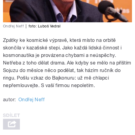
Ondřej Neff
|
foto:
Luboš Vedral
Zpátky ke kosmické výpravě, která místo na orbitě
skončila v kazašské stepi. Jako každá lidská činnost i
kosmonautika je provázena chybami a neúspěchy.
Netřeba z toho dělat drama. Ale kdyby se mělo na příštím
Sojuzu do měsíce něco podělat, tak házím ručník do
ringu. Pošlu vzkaz do Bajkonuru: už mě chlapci
nepřemlouvejte. S vaší firmou nepoletím.
autor:
Ondřej Neff