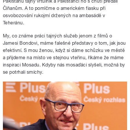
Pákistánu tajný vrtulník a Pákistánci ho s chutí předali
Číňanům. A to pomlčme o americkém fiasku při
osvobozování rukojmí držených na ambasádě v
Teheránu.
My, co známe práci tajných služeb jenom z filmů o
Jamesi Bondovi, máme falešné představy o tom, jak jsou
efektivní. S mou ženou, když si dáme schůzku ve městě
a přijdeme na místo ve stejnou vteřinu, říkáme že máme
inspiraci Mosadu. Kdyby nás mosaďáci slyšeli, možná by
se potrhali smíchy.