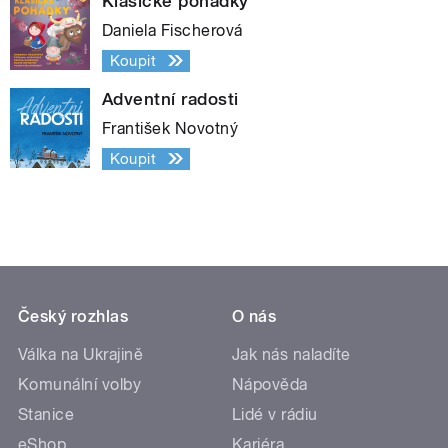
Klasické pohádky
Daniela Fischerová
Koupit
Adventní radosti
František Novotný
Koupit
Český rozhlas
O nás
Válka na Ukrajině
Jak nás naladíte
Komunální volby
Nápověda
Stanice
Lidé v rádiu
eShop
Kariéra