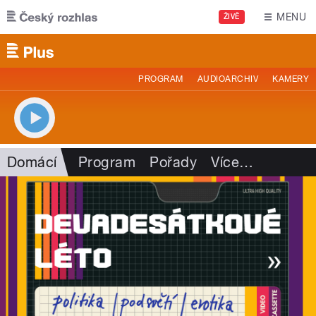
Přejít k hlavnímu obsahu
MENU
ŽIVĚ
PROGRAM
AUDIOARCHIV
KAMERY
Domácí
Program
Pořady
Více
…