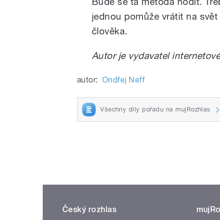
Bude se ta metoda hodit. Tře
jednou pomůže vrátit na svět 
člověka.
Autor je vydavatel internetov
autor:
Ondřej Neff
Všechny díly pořadu na mujRozhlas
Český rozhlas
mujRo