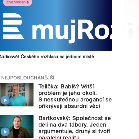
Živé vysílání
Audiosvět Českého rozhlasu na jednom místě
NEJPOSLOUCHANĚJŠÍ
Telička: Babiš? Větší
problém je jeho okolí.
S neskutečnou arogancí se
přikrývají absurdní věci
Bartkovský: Společnost se
dělí na dva tábory. Jeden
argumentuje, druhý si tvoří
paralelní realitu