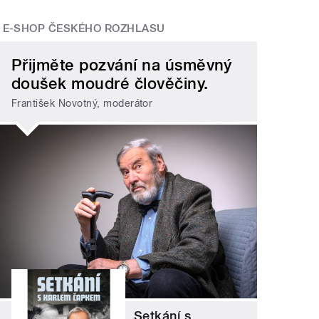
E-SHOP ČESKÉHO ROZHLASU
Přijměte pozvání na úsměvný
doušek moudré člověčiny.
František Novotný, moderátor
Setkání s