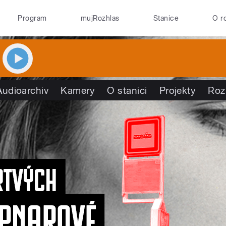
Program
mujRozhlas
Stanice
O r
Audioarchiv
Kamery
O stanici
Projekty
Roz