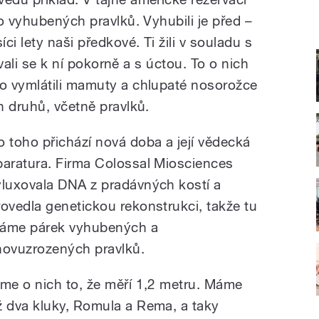
o vyhubených pravlků. Vyhubili je před –
i lety naši předkové. Ti žili v souladu s
ovali se k ní pokorně a s úctou. To o nich
o vymlátili mamuty a chlupaté nosorožce
h druhů, včetně pravlků.
o toho přichází nová doba a její vědecká
paratura. Firma Colossal Miosciences
yluxovala DNA z pradávných kostí a
rovedla genetickou rekonstrukci, takže tu
áme párek vyhubených a
novuzrozených pravlků.
íme o nich to, že měří 1,2 metru. Máme
ž dva kluky, Romula a Rema, a taky