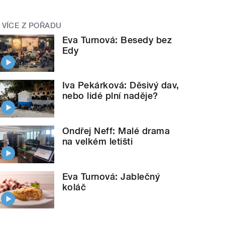
VÍCE Z POŘADU
Eva Turnová: Besedy bez
Edy
Iva Pekárková: Děsivý dav,
nebo lidé plní naděje?
Ondřej Neff: Malé drama
na velkém letišti
Eva Turnová: Jablečný
koláč