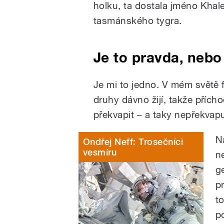
holku, ta dostala jméno Khal
tasmánského tygra.
Je to pravda, nebo
Je mi to jedno. V mém světě 
druhy dávno žijí, takže příc
překvapit – a taky nepřekvapu
N
Ondřej Neff: Trosečníci
vesmíru
n
g
p
t
p