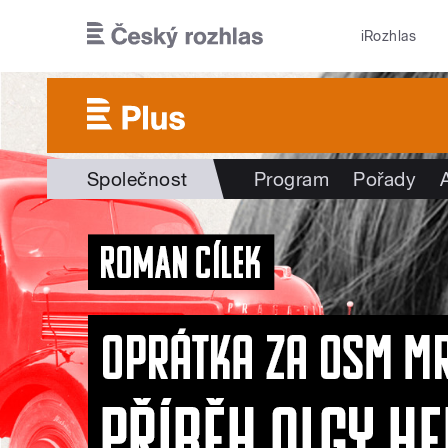
Přejít k hlavnímu obsahu
iRozhlas
Společnost
Program
Pořady