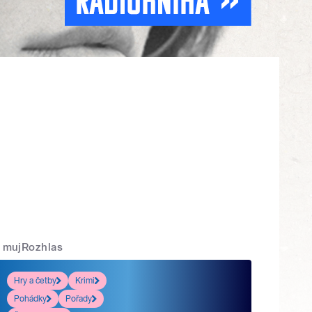
mujRozhlas
Hry a četby
Krimi
Pohádky
Pořady