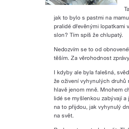
T
jak to bylo s pastmi na mamut
pralidé dřevěnými lopatkami v
slon? Tím spíš že chlupatý.
Nedozvím se to od obnovenéh
těším. Za věrohodnost zprávy
I kdyby ale byla falešná, svěd
že oživení vyhynulých druhů n
hlavě jenom mně. Mnohem ch
lidé se myšlenkou zabývají a
na to přijdou, jak vyhynulý dr
na svět.