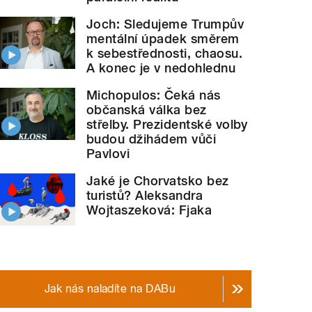
Joch: Sledujeme Trumpův
mentální úpadek směrem
k sebestřednosti, chaosu.
A konec je v nedohlednu
Michopulos: Čeká nás
občanská válka bez
střelby. Prezidentské volby
budou džihádem vůči
Pavlovi
Jaké je Chorvatsko bez
turistů? Aleksandra
Wojtaszeková: Fjaka
Jak nás naladíte na DABu