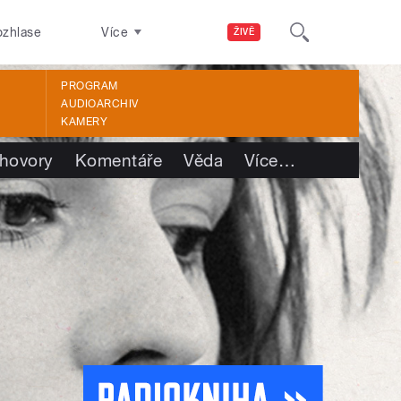
ozhlase
Více
ŽIVĚ
PROGRAM
AUDIOARCHIV
KAMERY
hovory
Komentáře
Věda
Více
…