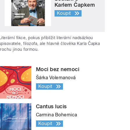
Karlem Čapkem
Koupit
Literární fikce, pokus přiblížit literární nadsázkou
spisovatele, filozofa, ale hlavně člověka Karla Čapka
trochu jinou formou.
Moci bez nemoci
Šárka Volemanová
Koupit
Cantus lucis
Carmina Bohemica
Koupit