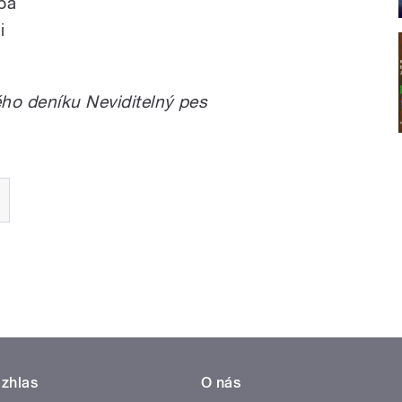
ba
i
ého deníku Neviditelný pes
zhlas
O nás