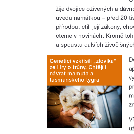
žije dvojice oživených a dávn
uvedu namátkou – před 20 tisíc
přírodou, ctili její zákony, ch
čteme v novinách. Kromě toh
a spoustu dalších živočišnýc
D
Genetici vzkřísili „zlovlka“
ze Hry o trůny. Chtějí i
a
návrat mamuta a
v
tasmánského tygra
p
m
z
V
u