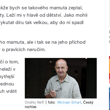
akže bych se takového mamuta zeptal,
y. Leží mi v hlavě od dětství. Jako mohli
ykutat díru tak velkou, aby do ní spadl
o mamuta, ale i tak se na jeho příchod
 o pravlcích neručím.
čí o tom,
eleží v
ytřejší
 jednou
uh vrátit
Ondřej Neff
|
foto:
Michael Erhart
,
Český
rozhlas