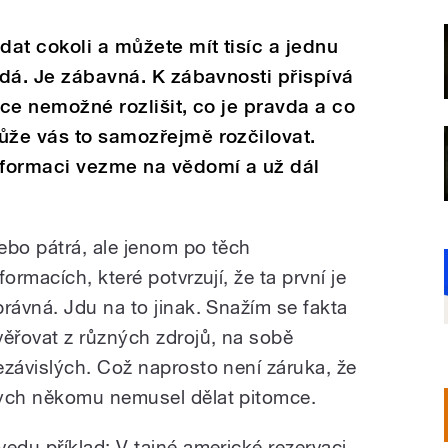
at cokoli a můžete mít tisíc a jednu
edá. Je zábavná. K zábavnosti přispívá
nce nemožné rozlišit, co je pravda a co
ůže vás to samozřejmě rozčilovat.
informaci vezme na vědomí a už dál
ebo pátrá, ale jenom po těch
formacích, které potvrzují, že ta první je
právná. Jdu na to jinak. Snažím se fakta
věřovat z různých zdrojů, na sobě
ezávislých. Což naprosto není záruka, že
ych někomu nemusel dělat pitomce.
vedu příklad: V tajné americké rezervaci