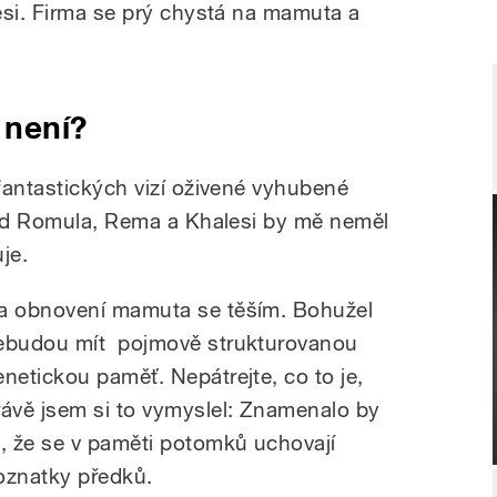
esi. Firma se prý chystá na mamuta a
 není?
fantastických vizí oživené vyhubené
hod Romula, Rema a Khalesi by mě neměl
je.
a obnovení mamuta se těším. Bohužel
ebudou mít pojmově strukturovanou
enetickou paměť. Nepátrejte, co to je,
rávě jsem si to vymyslel: Znamenalo by
o, že se v paměti potomků uchovají
oznatky předků.