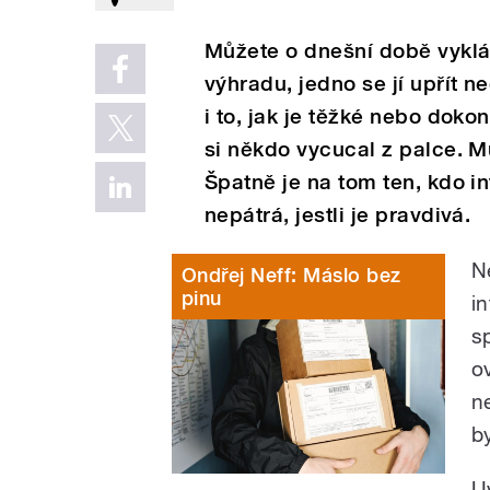
Můžete o dnešní době vyklád
výhradu, jedno se jí upřít n
i to, jak je těžké nebo doko
si někdo vycucal z palce. M
Špatně je na tom ten, kdo 
nepátrá, jestli je pravdivá.
N
Ondřej Neff: Máslo bez
pinu
in
s
o
n
b
U