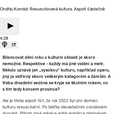
Ondřej Konrád: Resuscitovaná kultura. Aspoň částečně
4:28
Bilancovat dění roku v kulturní oblasti je skoro
nemožné. Respektive - každý má jiné vidění a metr.
Někdo uznává jen „vysokou“ kulturu, například operu,
jiný je vstřícný skoro veškerým kategoriím a žánrům. A
třeba divadelní sezóna se kryje se školním rokem, co
s tím tedy koncem prosince?
Ale je třeba aspoň říct, že rok 2022 byl pro domácí
kulturu resuscitační. Po takřka devastačním covidovém
dvouletí. Přitom prvé měsíce ještě restrikce přetrvávaly,