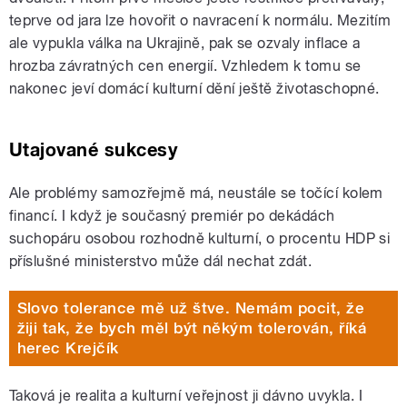
teprve od jara lze hovořit o navracení k normálu. Mezitím
ale vypukla válka na Ukrajině, pak se ozvaly inflace a
hrozba závratných cen energií. Vzhledem k tomu se
nakonec jeví domácí kulturní dění ještě životaschopné.
Utajované sukcesy
Ale problémy samozřejmě má, neustále se točící kolem
financí. I když je současný premiér po dekádách
suchopáru osobou rozhodně kulturní, o procentu HDP si
příslušné ministerstvo může dál nechat zdát.
Slovo tolerance mě už štve. Nemám pocit, že
žiji tak, že bych měl být někým tolerován, říká
herec Krejčík
Taková je realita a kulturní veřejnost ji dávno uvykla. I