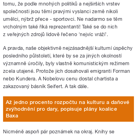
tomu, že podle mnohých politiků a nejširších vrstev
společnosti jsou těmi pravými vyslanci země nikoli
umělci, nýbrž přece - sportovci. Ne nadarmo se těm
vrcholným také říká reprezentanti! Také se do nich
z veřejných zdrojů lidově řečeno 'nejvíc vráží'.
A pravda, naše objektivně nejzásadnější kulturní úspěchy
posledního půlstoletí, které by se za jiných okolností
významně úročily, byly vlastně komunistickým režimem
zcela utajené. Protože jich dosahovali emigranti Forman
nebo Kundera. A Nobelovu cenu dostal chartista a
zakazovaný básník Seifert. A tak dále.
Až jedno procento rozpočtu na kulturu a daňové
zvýhodnění pro dary, popisuje plány koalice
Baxa
Nicméně aspoň pár poznámek na okraj. Knihy se