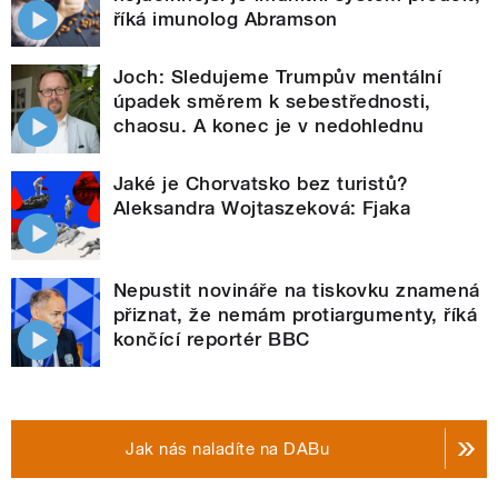
říká imunolog Abramson
Joch: Sledujeme Trumpův mentální
úpadek směrem k sebestřednosti,
chaosu. A konec je v nedohlednu
Jaké je Chorvatsko bez turistů?
Aleksandra Wojtaszeková: Fjaka
Nepustit novináře na tiskovku znamená
přiznat, že nemám protiargumenty, říká
končící reportér BBC
Jak nás naladíte na DABu