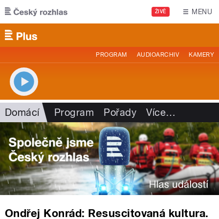
Přejít k hlavnímu obsahu
MENU
ŽIVĚ
PROGRAM
AUDIOARCHIV
KAMERY
Domácí
Program
Pořady
Více
…
Ondřej Konrád: Resuscitovaná kultura.