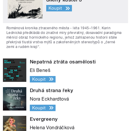
Koupit
Románová kronika ztraceného města - léta 1945–1961. Karin
Lednická předkládá do značné míry převratný, dosavadní paradigma
měnící obraz hornického regionu, jehož zahlazenou historii stále
překrývá tlustá vrstva mýtů a zakořeněných stereotypů o „černé
zemi a rudém kraji“.
Nepatrná ztráta osamělosti
Eli Beneš
Koupit
Druhá strana řeky
Nora Eckhardtová
Koupit
Evergreeny
Helena Vondráčková