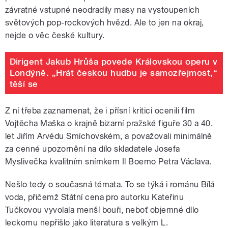
závratné vstupné neodradily masy na vystoupeních
světových pop-rockových hvězd. Ale to jen na okraj,
nejde o věc české kultury.
Dirigent Jakub Hrůša povede Královskou operu v
Londýně. „Hrát českou hudbu je samozřejmost,“
těší se
Z ní třeba zaznamenat, že i přísní kritici ocenili film
Vojtěcha Maška o krajně bizarní pražské figuře 30 a 40.
let Jiřím Arvédu Smíchovském, a považovali minimálně
za cenné upozornění na dílo skladatele Josefa
Myslivečka kvalitním snímkem Il Boemo Petra Václava.
Nešlo tedy o současná témata. To se týká i románu Bílá
voda, přičemž Státní cena pro autorku Kateřinu
Tučkovou vyvolala menší bouři, neboť objemné dílo
leckomu nepřišlo jako literatura s velkým L.