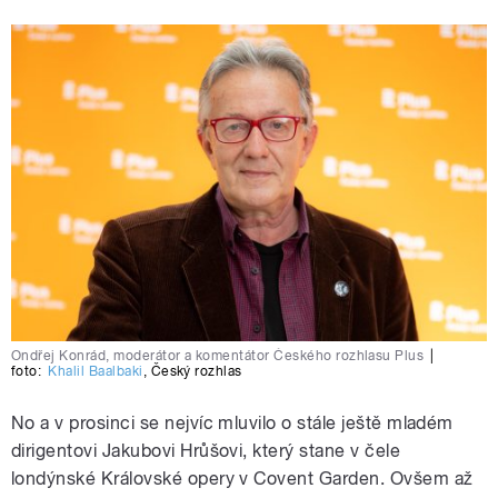
Ondřej Konrád, moderátor a komentátor Českého rozhlasu Plus
|
foto:
Khalil Baalbaki
,
Český rozhlas
No a v prosinci se nejvíc mluvilo o stále ještě mladém
dirigentovi Jakubovi Hrůšovi, který stane v čele
londýnské Královské opery v Covent Garden. Ovšem až