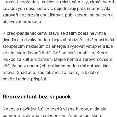
kupovat nepřestaly, pokles je relativně nízký, akorát se od
covidových časů ještě víc objednávají přes internet. Ale
zároveň nezmizela chuť listovat publikacemi na pultech a
objevovat netušené.
K před-pandemickému stavu se zatím zcela nevrátila
divadla a o diváky budou bojovat obtížně, když musí kvůli
stoupajícím nákladům za energie zvyšovat vstupné a lidé
ze stejných důvodů šetří. Což se týká i multikin. Které
leckdo za kulturní zařízení stejně nemá a zároveň ovšem,
věří, že se z obecných pokladen budou dál dotovat kina
artová. Snad ano, zas tak moc to nestojí a k dobré
pověsti radnic přispívá.
Reprezentant bez kopaček
Neubylo návštěvníků koncertů vážné hudby, a jde ale
poměrně uzavřené společenství. Zatímco ani skoro