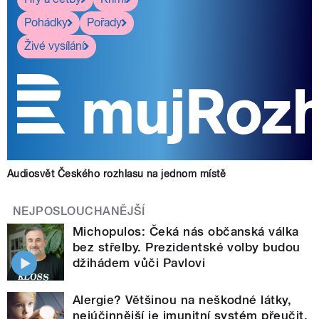
Pohádky
Pořady
Živé vysílání
Audiosvět Českého rozhlasu na jednom místě
NEJPOSLOUCHANĚJŠÍ
Michopulos: Čeká nás občanská válka
bez střelby. Prezidentské volby budou
džihádem vůči Pavlovi
Alergie? Většinou na neškodné látky,
nejúčinnější je imunitní systém přeučit,