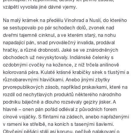
vzápětí vyvolala jiné dávné vjemy.
Na malý krámek na předělu Vinohrad a Nuslí, do kterého
se sestupovalo po pár schodech dolů, zvonek nad
dveřmi tajemně cinknul, a ve kterém starý, na nohu
napadající pán, snad prvoválečný invalida, prodával
hračky, a různé drobnosti. Jaké se ve znárodněných
obchodech už nevyskytovaly. Indiánské čelenky s
ozdobnými cvočky na kožence, z níž trčela anilinově
kolorovaná péra. Kulaté krásné krabičky sirek s tlustými a
různobarevnými hlavičkami. Anebo jinými zbytky
prvorepublikových zásob, například prskavkami, které na
rozdíl od nechytlavých produktů některého národního
podniku báječně a dlouho rozsévaly gejzíry jisker. A
hlavně – onen pán pořád odléval z původních forem
cínové vojáčky. S flintami na zádech, anebo napřaženými
v rameni ke střelbě, na koních s tasenými šavlemi.
Obyčejní pěšáci stáli asi korunu, pečlivě nalakovaní o