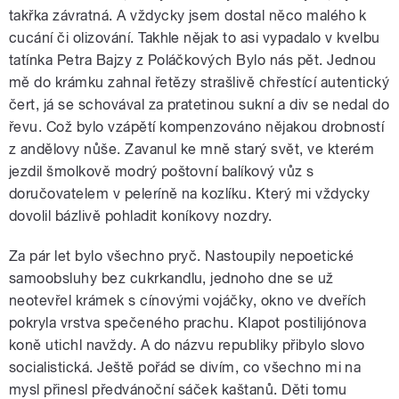
takřka závratná. A vždycky jsem dostal něco malého k
cucání či olizování. Takhle nějak to asi vypadalo v kvelbu
tatínka Petra Bajzy z Poláčkových Bylo nás pět. Jednou
mě do krámku zahnal řetězy strašlivě chřestící autentický
čert, já se schovával za pratetinou sukní a div se nedal do
řevu. Což bylo vzápětí kompenzováno nějakou drobností
z andělovy nůše. Zavanul ke mně starý svět, ve kterém
jezdil šmolkově modrý poštovní balíkový vůz s
doručovatelem v peleríně na kozlíku. Který mi vždycky
dovolil bázlivě pohladit koníkovy nozdry.
Za pár let bylo všechno pryč. Nastoupily nepoetické
samoobsluhy bez cukrkandlu, jednoho dne se už
neotevřel krámek s cínovými vojáčky, okno ve dveřích
pokryla vrstva spečeného prachu. Klapot postilijónova
koně utichl navždy. A do názvu republiky přibylo slovo
socialistická. Ještě pořád se divím, co všechno mi na
mysl přinesl předvánoční sáček kaštanů. Děti tomu