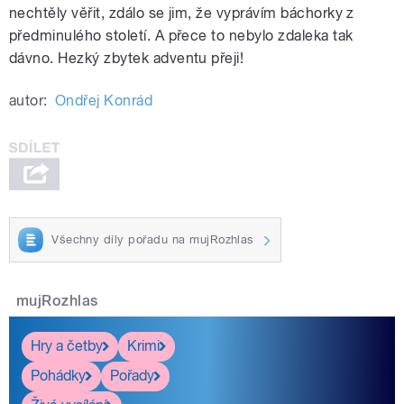
nechtěly věřit, zdálo se jim, že vyprávím báchorky z
předminulého století. A přece to nebylo zdaleka tak
dávno. Hezký zbytek adventu přeji!
autor:
Ondřej Konrád
Všechny díly pořadu na mujRozhlas
mujRozhlas
Hry a četby
Krimi
Pohádky
Pořady