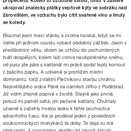
propečená. Kolem to ozdobně svítilo, mistr v zástěře
ukrajoval znalecky plátky vepřové kýty ve svěráku nad
žárovištěm, ve vzduchu bylo cítit svařené víno a linuly
se koledy.
Bloumal jsem mezi stánky a zvolna louskal, když se mi
náhle při jednom soustu vybavil obdobný zážitek. Jsem v
předškolním věku, dívám se vzhůru do zachumlaných
tváří dospělých, kolem leží vrstva neušpiněného sněhu,
od pusy jde pára a kaštanář mi právě podal teplý kornout
z balicího papíru. A udiveně si prohlížím místní
dominantu, totiž zvláštní Plečnikovu stavbu chrámu
Nejsvětějšího srdce Páně na náměstí Jiřího z Poděbrad.
Jíž vidím zřejmě poprvé v životě. Stejně jako prvně,
pokud mi paměť sahá, jím pečené kaštany. Chutnaly
úžasně a zažehly trvalou lásku k téhle pochoutce
adventního času. Asi je prodával jeden z posledních
soukromnických mohykánů té doby. To deja vu mě
překvapilo. A vzpomínka, desítky let pevně zasutá,