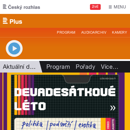
Přejít k hlavnímu obsahu
MENU
ŽIVĚ
PROGRAM
AUDIOARCHIV
KAMERY
Aktuální dění
Program
Pořady
Více
…