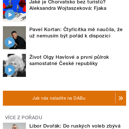
Jaké je Chorvatsko bez turistů?
Aleksandra Wojtaszeková: Fjaka
Pavel Kortan: Čtyřicítka mě naučila, že
už nemusím být pořád k dispozici
Život Olgy Havlové a první půlrok
samostatné České republiky
Jak nás naladíte na DABu
VÍCE Z POŘADU
Libor Dvořák: Do ruských voleb zbývá