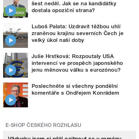
šest neděl. Jak se na kandidátky
dostala opoziční strana?
Luboš Palata: Uzdravit těžbou uhlí
zraněnou krajinu severních Čech je
velký úkol naší doby
Julie Hrstková: Rozpoutaly USA
intervencí ve prospěch japonského
jenu měnovou válku s eurozónou?
Poslechněte si všechny pondělní
komentáře s Ondřejem Konrádem
E-SHOP ČESKÉHO ROZHLASU
Vždycky jsem si přál ocitnout se v románu