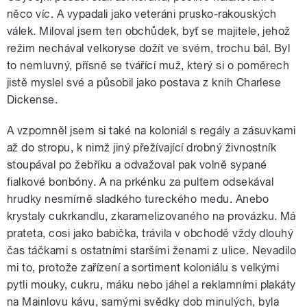
něco víc. A vypadali jako veteráni prusko-rakouských
válek. Miloval jsem ten obchůdek, byť se majitele, jehož
režim nechával velkoryse dožít ve svém, trochu bál. Byl
to nemluvný, přísně se tvářící muž, který si o poměrech
jistě myslel své a působil jako postava z knih Charlese
Dickense.
A vzpomněl jsem si také na koloniál s regály a zásuvkami
až do stropu, k nimž jiný přežívající drobný živnostník
stoupával po žebříku a odvažoval pak volně sypané
fialkové bonbóny. A na prkénku za pultem odsekával
hrudky nesmírně sladkého tureckého medu. Anebo
krystaly cukrkandlu, zkaramelizovaného na provázku. Má
prateta, cosi jako babička, trávila v obchodě vždy dlouhý
čas táčkami s ostatními staršími ženami z ulice. Nevadilo
mi to, protože zařízení a sortiment koloniálu s velkými
pytli mouky, cukru, máku nebo jáhel a reklamními plakáty
na Mainlovu kávu, samými svědky dob minulých, byla