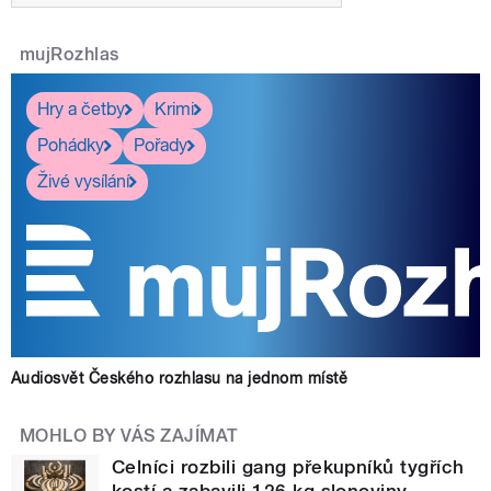
mujRozhlas
Hry a četby
Krimi
Pohádky
Pořady
Živé vysílání
Audiosvět Českého rozhlasu na jednom místě
MOHLO BY VÁS ZAJÍMAT
Celníci rozbili gang překupníků tygřích
kostí a zabavili 126 kg slonoviny