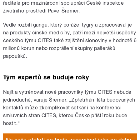
ředitele pro mezinárodní spolupráci České inspekce
životního prostředí Pavel Šremer.
Vedle rozbití gangu, který porážel tygry a zpracovával je
na produkty čínské medicíny, patří mezi největší úspěchy
českého týmu CITES také zajištění slonoviny v hodnotě 6
milionů korun nebo rozprášení skupiny pašeráků
papoušků.
Tým expertů se buduje roky
Najít a vytrénovat nové pracovníky týmu CITES nebude
jednoduché, varuje
Šremer:
„Zpřetrhání léta budovaných
kontaktů může zkomplikovat setkání na konferenci
smluvních stran CITES, kterou Česko příští roku bude
hostit.“
Na naše století se bude vzpomínat jako na dobu,