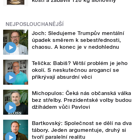
NEJPOSLOUCHANĚJŠÍ
Joch: Sledujeme Trumpův mentální
úpadek směrem k sebestřednosti,
chaosu. A konec je v nedohlednu
Telička: Babiš? Větší problém je jeho
okolí. S neskutečnou arogancí se
přikrývají absurdní věci
Michopulos: Čeká nás občanská válka
bez střelby. Prezidentské volby budou
džihádem vůči Pavlovi
Bartkovský: Společnost se dělí na dva
tábory. Jeden argumentuje, druhý si
tvoří paralelní realitu