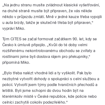
„Na jednu stranu musíte zvládnout klasické vyšetřování,
na druhé straně musíte být připraven, že vás někde
někdo v průjezdu zmlátí. Mně v jedné kauze třeba vypojili
u auta brzdy, takže je skutečně třeba být připraven,“
vypráví Miko.
Tým CITES se začal formovat začátkem 90. let, kdy se
Česko k úmluvě připojilo. „Kvůli do té doby velmi
rozšířenému nekontrolovanému obchodu se zvířaty a
rostlinami jsme byli doslova rájem pro překupníky,“
připomíná Miko.
„Bylo třeba nalézt vhodné lidi a ty vyškolit. Pak bylo
nezbytné vytvořit dohody o spolupráci s celní službou a
policií. Vytvořil jsem týmy podle hraničních přechodů a
letiště. Byli jsme schopni do dvou hodin být na
kterémkoliv místě v České republice, kde policie nebo
celníci zachytili cokoliv podezřelého.“