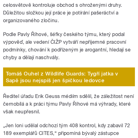
celosvětově kontroluje obchod s ohroženými druhy.
Důležitou složkou její práce je potírání pašeráctví a
organizovaného zločinu.
Podle Pavly Říhové, šéfky českého týmu, který podal
výpověď, ale vedení ČIŽP vytváří nepříjemné pracovní
podmínky, chování k podřízeným je arogantní, hledají se
chyby a dělají naschvály.
Tomáš Ouhel z Wildlife Guards: Tygří jatka v
Sapě jsou nejspíš jen špičkou ledovce
Ředitel úřadu Erik Geuss médiím sdělil, že záležitost není
černobílá a k práci týmu Pavly Říhové má výhrady, které
však neupřesnil.
„Jen loni udělal odchozí tým 408 kontrol, kdy zabavil 72
189 exemplářů CITES,“ připomíná bývalý zástupce