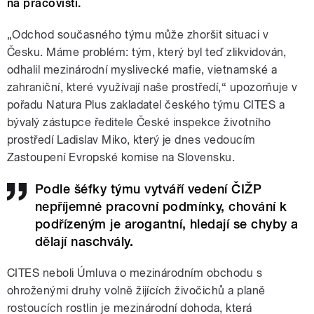
na pracovišti.
„Odchod současného týmu může zhoršit situaci v
Česku. Máme problém: tým, který byl teď zlikvidován,
odhalil mezinárodní myslivecké mafie, vietnamské a
zahraniční, které využívají naše prostředí,“
upozorňuje v
pořadu Natura Plus zakladatel českého týmu CITES a
bývalý zástupce ředitele České inspekce životního
prostředí Ladislav Miko, který je dnes
vedoucím
Zastoupení Evropské komise na Slovensku.
Podle šéfky týmu vytváří vedení ČIŽP
nepříjemné pracovní podmínky, chování k
podřízeným je arogantní, hledají se chyby a
dělají naschvály.
CITES neboli Úmluva o mezinárodním obchodu s
ohroženými druhy volně žijících živočichů a planě
rostoucích rostlin je mezinárodní dohoda, která