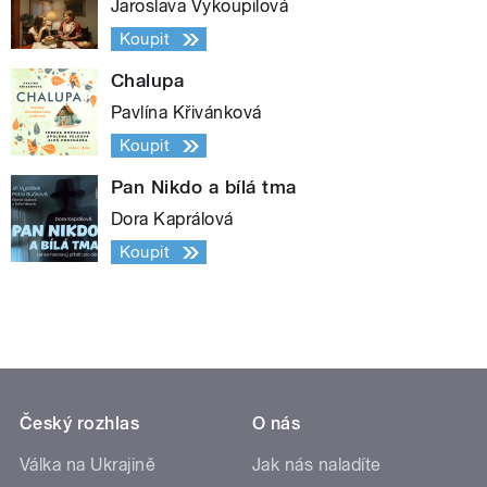
Jaroslava Vykoupilová
Koupit
Chalupa
Pavlína Křivánková
Koupit
Pan Nikdo a bílá tma
Dora Kaprálová
Koupit
Český rozhlas
O nás
Válka na Ukrajině
Jak nás naladíte