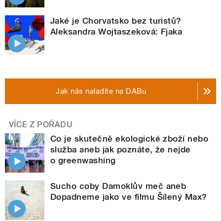
Jaké je Chorvatsko bez turistů?
Aleksandra Wojtaszeková: Fjaka
Jak nás naladíte na DABu
VÍCE Z POŘADU
Co je skutečně ekologické zboží nebo
služba aneb jak poznáte, že nejde
o greenwashing
Sucho coby Damoklův meč aneb
Dopadneme jako ve filmu Šílený Max?