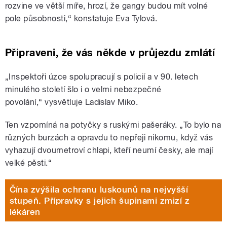
rozvine ve větší míře, hrozí, že gangy budou mít volné
pole působnosti,“ konstatuje Eva Tylová.
Připraveni, že vás někde v průjezdu zmlátí
„Inspektoři úzce spolupracují s policií a v 90. letech
minulého století šlo i o velmi nebezpečné
povolání,“ vysvětluje Ladislav Miko.
Ten vzpomíná na potyčky s ruskými pašeráky. „To bylo na
různých burzách a opravdu to nepřeji nikomu, když vás
vyhazují dvoumetroví chlapi, kteří neumí česky, ale mají
velké pěsti.“
Čína zvýšila ochranu luskounů na nejvyšší
stupeň. Přípravky s jejich šupinami zmizí z
lékáren