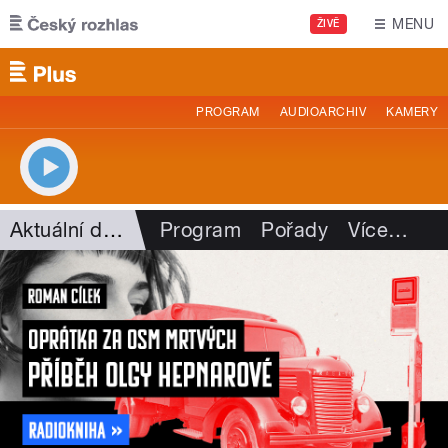
Přejít k hlavnímu obsahu
MENU
ŽIVĚ
PROGRAM
AUDIOARCHIV
KAMERY
Aktuální dění
Program
Pořady
Více
…