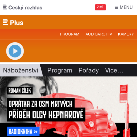
Přejít k hlavnímu obsahu
MENU
ŽIVĚ
PROGRAM
AUDIOARCHIV
KAMERY
Náboženství
Program
Pořady
Více
…