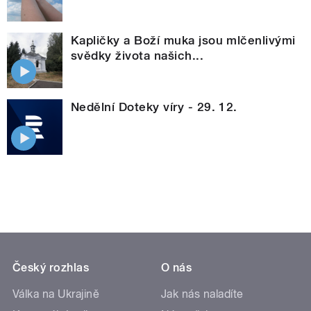
Kapličky a Boží muka jsou mlčenlivými
svědky života našich...
Nedělní Doteky víry - 29. 12.
Český rozhlas
O nás
Válka na Ukrajině
Jak nás naladíte