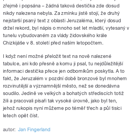
zřejmě i popsána – žádná taková destička zde dosud
nikdy nalezena nebyla. Za zmínku jistě stojí, že druhý
nejstarší psaný text z oblasti Jeruzaléma, který dosud
držel rekord, byl nápis o mnoho set let mladší, vytesaný v
tunelu vybudovaném za vlády židovského krále
Chizkijáše v 8. století před naším letopočtem.
I když není možné přeložit text na nově nalezené
tabulce, ani kdo přesně a komu ji psal, tu nejdůležitější
informaci destička přece jen odborníkům poskytla. A to
fakt, že Jeruzalém v pozdní době bronzové byl mnohem
rozvinutější a významnější město, než se donedávna
soudilo. Jedině ve velkých a bohatých střediscích totiž
žili a pracovali písaři tak vysoké úrovně, jako byl ten,
jehož rukopis nyní můžeme po téměř třech a půl tisíci
letech opět číst.
autor:
Jan Fingerland