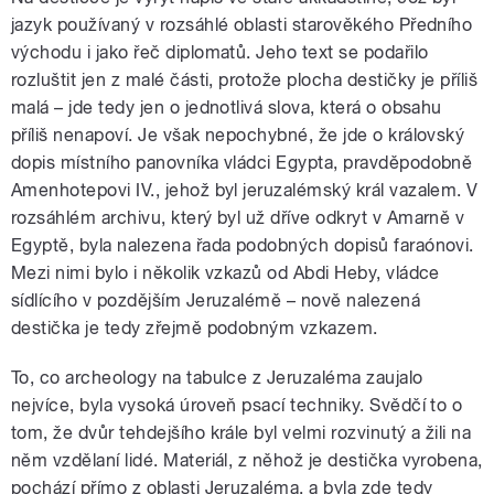
jazyk používaný v rozsáhlé oblasti starověkého Předního
východu i jako řeč diplomatů. Jeho text se podařilo
rozluštit jen z malé části, protože plocha destičky je příliš
malá – jde tedy jen o jednotlivá slova, která o obsahu
příliš nenapoví. Je však nepochybné, že jde o královský
dopis místního panovníka vládci Egypta, pravděpodobně
Amenhotepovi IV., jehož byl jeruzalémský král vazalem. V
rozsáhlém archivu, který byl už dříve odkryt v Amarně v
Egyptě, byla nalezena řada podobných dopisů faraónovi.
Mezi nimi bylo i několik vzkazů od Abdi Heby, vládce
sídlícího v pozdějším Jeruzalémě – nově nalezená
destička je tedy zřejmě podobným vzkazem.
To, co archeology na tabulce z Jeruzaléma zaujalo
nejvíce, byla vysoká úroveň psací techniky. Svědčí to o
tom, že dvůr tehdejšího krále byl velmi rozvinutý a žili na
něm vzdělaní lidé. Materiál, z něhož je destička vyrobena,
pochází přímo z oblasti Jeruzaléma, a byla zde tedy