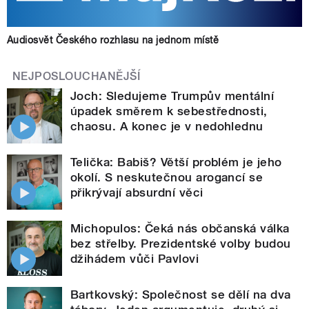
Audiosvět Českého rozhlasu na jednom místě
NEJPOSLOUCHANĚJŠÍ
Joch: Sledujeme Trumpův mentální
úpadek směrem k sebestřednosti,
chaosu. A konec je v nedohlednu
Telička: Babiš? Větší problém je jeho
okolí. S neskutečnou arogancí se
přikrývají absurdní věci
Michopulos: Čeká nás občanská válka
bez střelby. Prezidentské volby budou
džihádem vůči Pavlovi
Bartkovský: Společnost se dělí na dva