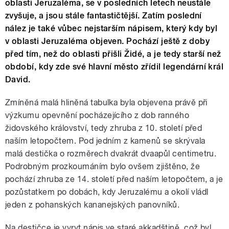
oblasti Jeruzaléma, se v posledních letech neustále
zvyšuje, a jsou stále fantastičtější. Zatím poslední
nález je také vůbec nejstarším nápisem, který kdy byl
v oblasti Jeruzaléma objeven. Pochází ještě z doby
před tím, než do oblasti přišli Židé, a je tedy starší než
období, kdy zde své hlavní město zřídil legendární král
David.
Zmíněná malá hliněná tabulka byla objevena právě při
výzkumu opevnění pocházejícího z dob ranného
židovského království, tedy zhruba z 10. století před
naším letopočtem. Pod jedním z kamenů se skrývala
malá destička o rozměrech dvakrát dvaapůl centimetru.
Podrobným prozkoumáním bylo ovšem zjištěno, že
pochází zhruba ze 14. století před naším letopočtem, a je
pozůstatkem po dobách, kdy Jeruzalému a okolí vládl
jeden z pohanských kananejských panovníků.
Na destičce je vyryt nápis ve staré akkadštině, což byl