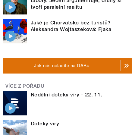
tábory. Jeden argumentuje, druhý si
tvoří paralelní realitu
Jaké je Chorvatsko bez turistů?
Aleksandra Wojtaszeková: Fjaka
Jak nás naladíte na DABu
VÍCE Z POŘADU
Nedělní doteky víry - 22. 11.
Doteky víry