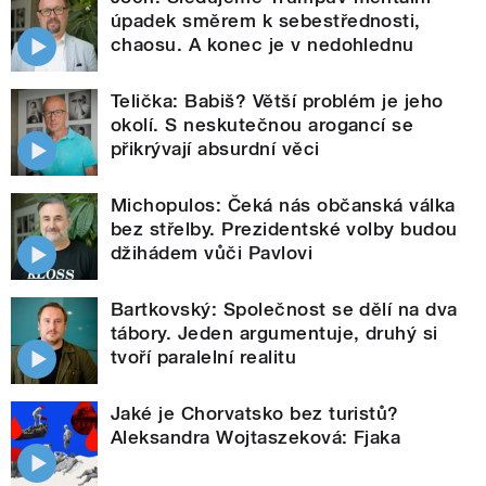
úpadek směrem k sebestřednosti,
chaosu. A konec je v nedohlednu
Telička: Babiš? Větší problém je jeho
okolí. S neskutečnou arogancí se
přikrývají absurdní věci
Michopulos: Čeká nás občanská válka
bez střelby. Prezidentské volby budou
džihádem vůči Pavlovi
Bartkovský: Společnost se dělí na dva
tábory. Jeden argumentuje, druhý si
tvoří paralelní realitu
Jaké je Chorvatsko bez turistů?
Aleksandra Wojtaszeková: Fjaka