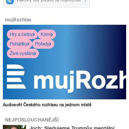
Všechny díly pořadu na mujRozhlas
pause
mujRozhlas
Hry a četby
Krimi
Pohádky
Pořady
Živé vysílání
Audiosvět Českého rozhlasu na jednom místě
NEJPOSLOUCHANĚJŠÍ
Joch: Sledujeme Trumpův mentální