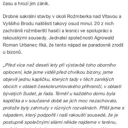
času a hrozí jim zánik.
Drobné sakrální stavby v okolí Rožmberka nad Vltavou a
Vyššího Brodu naštěstí takový osud minul. 20 z nich
zachránili rožmberští hasiči a lesníci ve spolupráci s
rakouskými sousedy. Jednatel společnosti Agrowald
Roman Urbanec říká, že tento nápad se paradoxně zrodil
u bizonů.
„Před více než deseti lety při výstavbě toho oborního
oplocení, kde jsme viděli před chvilkou bizony, jsme
objevili jednu kapličku, kterých tady v těch zaniklých
obcích v oblasti českokrumlovského příhraničí, v oblasti
bývalých Sudet, je řada. Téměř u každého domu byla
kaplička a v současné době se jich moc nezachovalo,
protože byly zahrnuty v různých rozvalinách. Přišli jsme s
nápadem, který podpořili i naši rakouští sousedé, že je
postupně společnými silami někde najdeme v terénu,