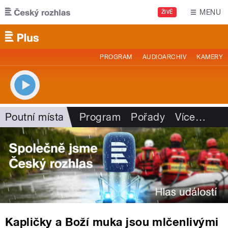
Přejít k hlavnímu obsahu
MENU
ŽIVĚ
PROGRAM
AUDIOARCHIV
KAMERY
Poutní místa
Program
Pořady
Více
…
Kapličky a Boží muka jsou mlčenlivými