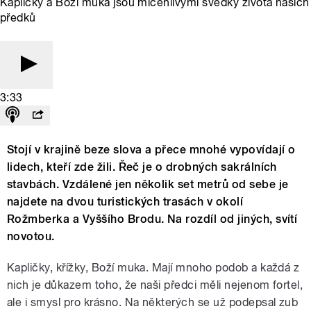
Kapličky a Boží muka jsou mlčenlivými svědky života našich
předků
3:33
Stojí v krajině beze slova a přece mnohé vypovídají o
lidech, kteří zde žili. Řeč je o drobných sakrálních
stavbách. Vzdálené jen několik set metrů od sebe je
najdete na dvou turistických trasách v okolí
Rožmberka a Vyššího Brodu. Na rozdíl od jiných, svítí
novotou.
Kapličky, křížky, Boží muka. Mají mnoho podob a každá z
nich je důkazem toho, že naši předci měli nejenom fortel,
ale i smysl pro krásno. Na některých se už podepsal zub