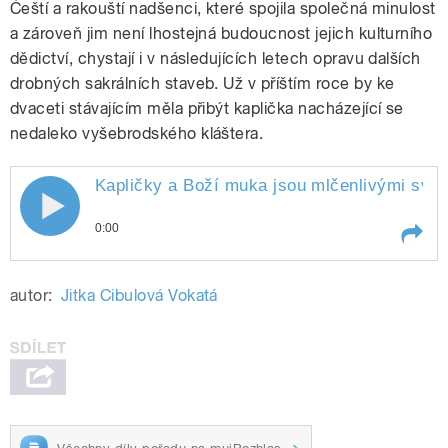
Čeští a rakouští nadšenci, které spojila společná minulost
a zároveň jim není lhostejná budoucnost jejich kulturního
dědictví, chystají i v následujících letech opravu dalších
drobných sakrálních staveb. Už v příštím roce by ke
dvaceti stávajícím měla přibýt kaplička nacházející se
nedaleko vyšebrodského kláštera.
Kapličky a Boží muka jsou mlčenlivými svěd
0:00
Play /
našich
Kapličky a Boží muka jsou
autor:
Jitka Cibulová Vokatá
předků
mlčenlivými svědky života