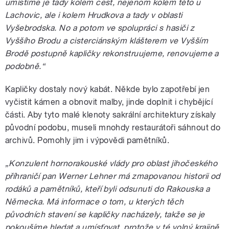
umístíme je tady kolem cest, nejenom kolem této u
Lachovic, ale i kolem Hrudkova a tady v oblasti
Vyšebrodska. No a potom ve spolupráci s hasiči z
Vyššího Brodu a cisterciánským klášterem ve Vyšším
Brodě postupně kapličky rekonstruujeme, renovujeme a
podobně.“
Kapličky dostaly nový kabát. Někde bylo zapotřebí jen
vyčistit kámen a obnovit malby, jinde doplnit i chybějící
části. Aby tyto malé klenoty sakrální architektury získaly
původní podobu, museli mnohdy restaurátoři sáhnout do
archivů. Pomohly jim i výpovědi pamětníků.
„Konzulent hornorakouské vlády pro oblast jihočeského
příhraničí pan Werner Lehner má zmapovanou historii od
rodáků a pamětníků, kteří byli odsunuti do Rakouska a
Německa. Má informace o tom, u kterých těch
původních stavení se kapličky nacházely, takže se je
pokoušíme hledat a umísťovat, protože v té volný krajině