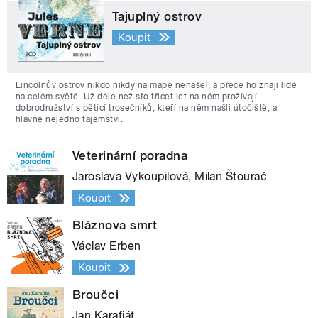
Tajuplný ostrov
Koupit
Lincolnův ostrov nikdo nikdy na mapě nenašel, a přece ho znají lidé
na celém světě. Už déle než sto třicet let na něm prožívají
dobrodružství s pěticí trosečníků, kteří na něm našli útočiště, a
hlavně nejedno tajemství.
Veterinární poradna
Jaroslava Vykoupilová, Milan Štourač
Koupit
Bláznova smrt
Václav Erben
Koupit
Broučci
Jan Karafiát