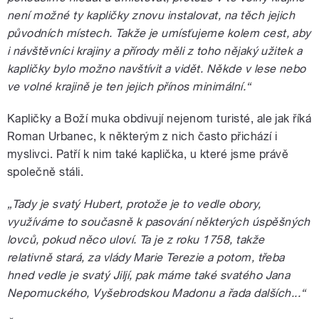
není možné ty kapličky znovu instalovat, na těch jejich
původních místech. Takže je umísťujeme kolem cest, aby
i návštěvníci krajiny a přírody měli z toho nějaký užitek a
kapličky bylo možno navštívit a vidět. Někde v lese nebo
ve volné krajině je ten jejich přínos minimální.“
Kapličky a Boží muka obdivují nejenom turisté, ale jak říká
Roman Urbanec, k některým z nich často přichází i
myslivci. Patří k nim také kaplička, u které jsme právě
společně stáli.
„Tady je svatý Hubert, protože je to vedle obory,
využíváme to současně k pasování některých úspěšných
lovců, pokud něco uloví. Ta je z roku 1758, takže
relativně stará, za vlády Marie Terezie a potom, třeba
hned vedle je svatý Jiljí, pak máme také svatého Jana
Nepomuckého, Vyšebrodskou Madonu a řada dalších...“