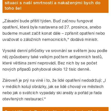
situaci s naší smrtností a nakaženými bych do
toho šel
„Zásadní bude příští týden. Buď začnou fungovat
opatření, která byla nastavena od 27. prosince, anebo
budeme muset začít konat dále – zpřísnit opatření nebo
uvažovat o záložních nemocnicích,“ dodává ministr.
Vysoké denní přírůstky ve srovnání se světem jsou podle
něj způsobeny také velkým počtem antigenních testů,
které většina zemí neprovádí. Bez nich by se počet
nových případů pohyboval okolo 12 tisíc denně.
Zároveň je prý na vině i to, že lidé opatření nedodržují: „I
v médiích kolují obrázky, jak se lidé chovají ve městech
nebo jak o svátcích vypadaly ski areály a pořád je řada
otevřených restaurací.“