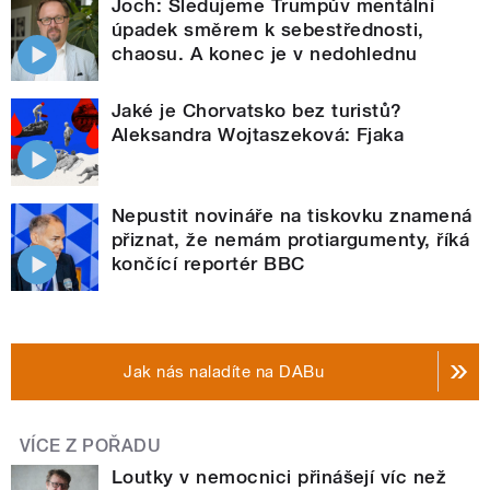
Joch: Sledujeme Trumpův mentální
úpadek směrem k sebestřednosti,
chaosu. A konec je v nedohlednu
Jaké je Chorvatsko bez turistů?
Aleksandra Wojtaszeková: Fjaka
Nepustit novináře na tiskovku znamená
přiznat, že nemám protiargumenty, říká
končící reportér BBC
Jak nás naladíte na DABu
VÍCE Z POŘADU
Loutky v nemocnici přinášejí víc než