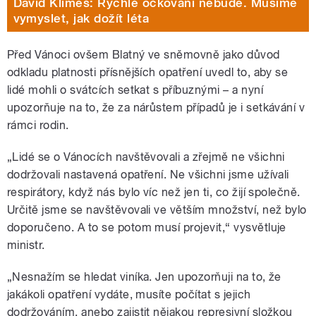
David Klimeš: Rychlé očkování nebude. Musíme
vymyslet, jak dožít léta
Před Vánoci ovšem Blatný ve sněmovně jako důvod
odkladu platnosti přísnějších opatření uvedl to, aby se
lidé mohli o svátcích setkat s příbuznými – a nyní
upozorňuje na to, že za nárůstem případů je i setkávání v
rámci rodin.
„Lidé se o Vánocích navštěvovali a zřejmě ne všichni
dodržovali nastavená opatření. Ne všichni jsme užívali
respirátory, když nás bylo víc než jen ti, co žijí společně.
Určitě jsme se navštěvovali ve větším množství, než bylo
doporučeno. A to se potom musí projevit,“ vysvětluje
ministr.
„Nesnažím se hledat viníka. Jen upozorňuji na to, že
jakákoli opatření vydáte, musíte počítat s jejich
dodržováním, anebo zajistit nějakou represivní složkou