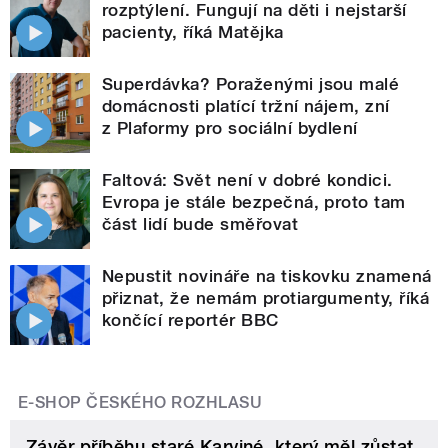
rozptýlení. Fungují na děti i nejstarší
pacienty, říká Matějka
Superdávka? Poraženými jsou malé
domácnosti platící tržní nájem, zní
z Plaformy pro sociální bydlení
Faltová: Svět není v dobré kondici.
Evropa je stále bezpečná, proto tam
část lidí bude směřovat
Nepustit novináře na tiskovku znamená
přiznat, že nemám protiargumenty, říká
končící reportér BBC
E-SHOP ČESKÉHO ROZHLASU
Závěr příběhu staré Karviné, který měl zůstat