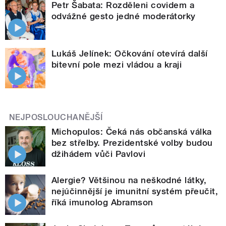
Petr Šabata: Rozděleni covidem a
odvážné gesto jedné moderátorky
Lukáš Jelínek: Očkování otevírá další
bitevní pole mezi vládou a kraji
NEJPOSLOUCHANĚJŠÍ
Michopulos: Čeká nás občanská válka
bez střelby. Prezidentské volby budou
džihádem vůči Pavlovi
Alergie? Většinou na neškodné látky,
nejúčinnější je imunitní systém přeučit,
říká imunolog Abramson