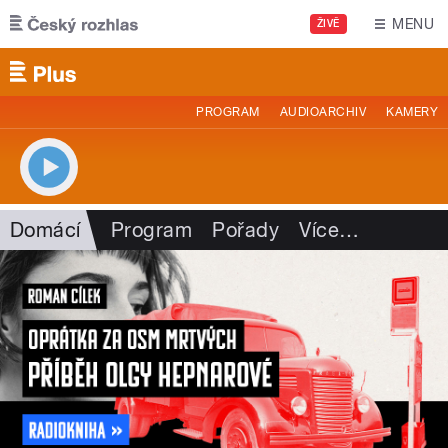
Přejít k hlavnímu obsahu
MENU
ŽIVĚ
PROGRAM
AUDIOARCHIV
KAMERY
Domácí
Program
Pořady
Více
…