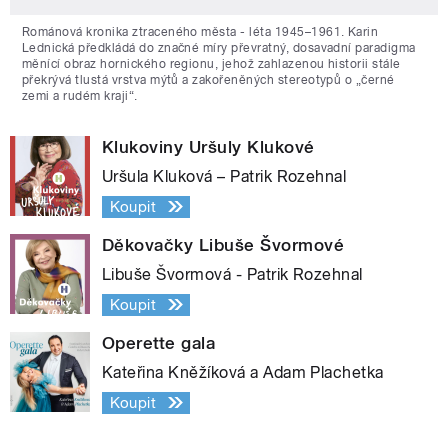
Románová kronika ztraceného města - léta 1945–1961. Karin
Lednická předkládá do značné míry převratný, dosavadní paradigma
měnící obraz hornického regionu, jehož zahlazenou historii stále
překrývá tlustá vrstva mýtů a zakořeněných stereotypů o „černé
zemi a rudém kraji“.
Klukoviny Uršuly Klukové
Uršula Kluková – Patrik Rozehnal
Koupit
Děkovačky Libuše Švormové
Libuše Švormová - Patrik Rozehnal
Koupit
Operette gala
Kateřina Kněžíková a Adam Plachetka
Koupit