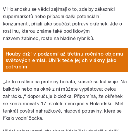
V Holandsku se vědci zajímají o to, zda by zákazníci
supermarketů nebo případní další potenciální
konzumenti, přijali jako součást potravy okřehek. Jde o
rostlinu, kterou známe také pod lidovým
názvem žabinec, roste na hladině rybníků.
Houby drží v podzemí až třetinu ročního objemu
světových emisí. Uhlík teče jejich vlákny jako
potrubím
„Je to rostlina na proteiny bohatá, krásně se kultivuje. Na
balkóně nebo na okně z ní můžete vypěstovat celou
zahrádku,“ doporučuje bioložka. Připomíná, že okřehek
se konzumoval v 17. století mimo jiné v Holandsku. Měl
tenkrát pověst náhražkové, hladové potraviny, které se
říkalo vodní čočka.