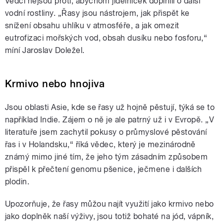
Vědci nejsou proti, abychom jídelníček doplnili o další
vodní rostliny. „Řasy jsou nástrojem, jak přispět ke
snížení obsahu uhlíku v atmosféře, a jak omezit
eutrofizaci mořských vod, obsah dusíku nebo fosforu,“
míní Jaroslav Doležel.
Krmivo nebo hnojiva
Jsou oblasti Asie, kde se řasy už hojně pěstují, týká se to
například Indie. Zájem o ně je ale patrný už i v Evropě.
„V
literatuře jsem zachytil pokusy o průmyslové pěstování
řas i v Holandsku,“ říká vědec, který je mezinárodně
známý mimo jiné tím, že jeho tým zásadním způsobem
přispěl k přečtení genomu pšenice, ječmene i dalších
plodin.
Upozorňuje, že řasy můžou najít využití jako krmivo nebo
jako doplněk naší výživy, jsou totiž bohaté na jód, vápník,