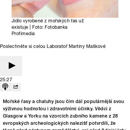
Jídlo vyrobené z mořských řas už
existuje | Foto: Fotobanka
Profimedia
Poslechněte si celou Laboratoř Martiny Maškové
25:27
Mořské řasy a chaluhy jsou čím dál populárnější svou
výživnou hodnotou i zdravotními účinky. Vědci z
Glasgow a Yorku na vzorcích zubního kamene z 28
evropských archeologických nalezišť potvrdili, že