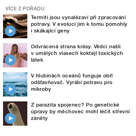
VÍCE Z POŘADU
Termiti jsou vynalézaví při zpracování
potravy. V evoluci jim k tomu pomohly
i skákající geny
Odvrácená strana krásy. Vědci našli
v umělých vlasech koktejl toxických
látek
V hlubinách oceánů funguje obří
odšťavňovač. Vyrábí potravu pro
mikroby
Z parazita spojenec? Po genetické
úpravy by měchovec mohl léčit střevní
záněty