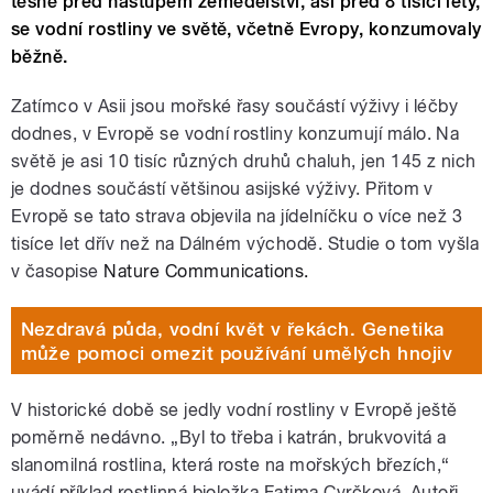
těsně před nástupem zemědělství, asi před 8 tisíci lety,
se vodní rostliny ve světě, včetně Evropy, konzumovaly
běžně.
Zatímco v Asii jsou mořské řasy součástí výživy i léčby
dodnes, v Evropě se vodní rostliny konzumují málo. Na
světě je asi 10 tisíc různých druhů chaluh, jen 145 z nich
je dodnes součástí většinou asijské výživy. Přitom v
Evropě se tato strava objevila na jídelníčku o více než 3
tisíce let dřív než na Dálném východě. Studie o tom vyšla
v časopise
Nature Communications.
Nezdravá půda, vodní květ v řekách. Genetika
může pomoci omezit používání umělých hnojiv
V historické době se jedly vodní rostliny v Evropě ještě
poměrně nedávno. „Byl to třeba i katrán, brukvovitá a
slanomilná rostlina, která roste na mořských březích,“
uvádí příklad rostlinná bioložka Fatima Cvrčková. Autoři