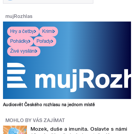
mujRozhlas
Hry a četby
Krimi
Pohádky
Pořady
Živé vysílání
Audiosvět Českého rozhlasu na jednom místě
MOHLO BY VÁS ZAJÍMAT
Mozek, duše a imunita. Oslavte s námi