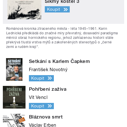
Šikmý kostel 3
Koupit
Románová kronika ztraceného města - léta 1945–1961. Karin
Lednická předkládá do značné míry převratný, dosavadní paradigma
měnící obraz hornického regionu, jehož zahlazenou historii stále
překrývá tlustá vrstva mýtů a zakořeněných stereotypů o „černé
zemi a rudém kraji“.
Setkání s Karlem Čapkem
František Novotný
Koupit
Pohřbeni zaživa
Vít Vencl
Koupit
Bláznova smrt
Václav Erben