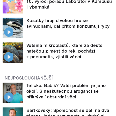
10. výročí pořadu Laboratoř v Kampusu
Hybernská
Kosatky hrají divokou hru se
sviňuchami, dál přitom konzumují ryby
Většina mikroplastů, které za deště
natečou z měst do řek, pochází
z pneumatik, zjistili vědci
NEJPOSLOUCHANĚJŠÍ
Telička: Babiš? Větší problém je jeho
okolí. S neskutečnou arogancí se
přikrývají absurdní věci
Bartkovský: Společnost se dělí na dva
tábory. Jeden argumentuje, druhý si