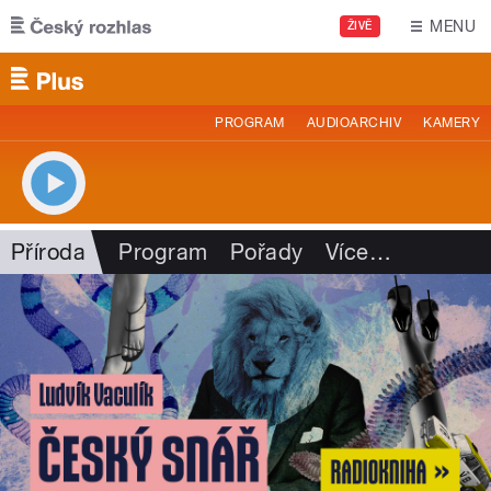
Přejít k hlavnímu obsahu
MENU
ŽIVĚ
PROGRAM
AUDIOARCHIV
KAMERY
Příroda
Program
Pořady
Více
…