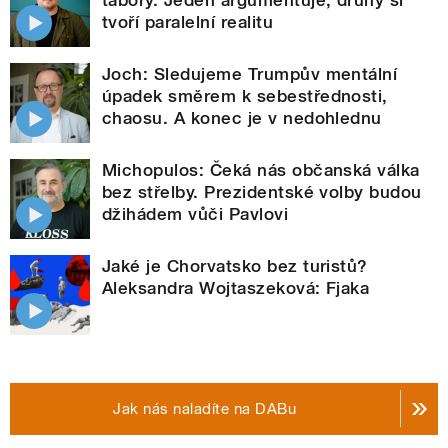
tvoří paralelní realitu
Joch: Sledujeme Trumpův mentální
úpadek směrem k sebestřednosti,
chaosu. A konec je v nedohlednu
Michopulos: Čeká nás občanská válka
bez střelby. Prezidentské volby budou
džihádem vůči Pavlovi
Jaké je Chorvatsko bez turistů?
Aleksandra Wojtaszeková: Fjaka
Jak nás naladíte na DABu