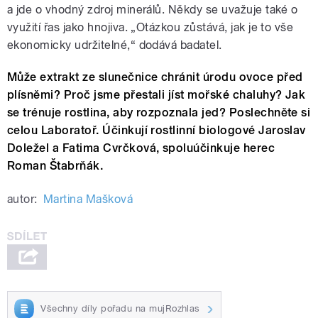
a jde o vhodný zdroj minerálů. Někdy se uvažuje také o
využití řas jako hnojiva. „Otázkou zůstává, jak je to vše
ekonomicky udržitelné,“ dodává badatel.
Může extrakt ze slunečnice chránit úrodu ovoce před
plísněmi? Proč jsme přestali jíst mořské chaluhy? Jak
se trénuje rostlina, aby rozpoznala jed? Poslechněte si
celou Laboratoř. Účinkují rostlinní biologové Jaroslav
Doležel a Fatima Cvrčková, spoluúčinkuje herec
Roman Štabrňák.
autor:
Martina Mašková
Všechny díly pořadu na mujRozhlas