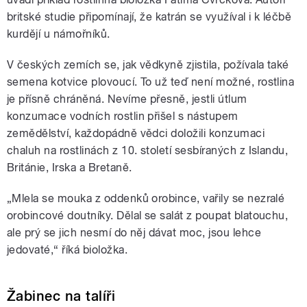
britské studie připomínají, že katrán se využíval i k léčbě
kurdějí u námořníků.
V českých zemích se, jak vědkyně zjistila, požívala také
semena kotvice plovoucí.
To už teď není možné, rostlina
je přísně chráněná. Nevíme přesně, jestli útlum
konzumace vodních rostlin přišel s nástupem
zemědělství, každopádně vědci doložili konzumaci
chaluh na rostlinách z 10. století sesbíraných z Islandu,
Británie, Irska a Bretaně.
„Mlela se mouka z oddenků orobince, vařily se nezralé
orobincové doutníky. Dělal se salát z poupat blatouchu,
ale prý se jich nesmí do něj dávat moc, jsou lehce
jedovaté,“ říká bioložka.
Žabinec na talíři