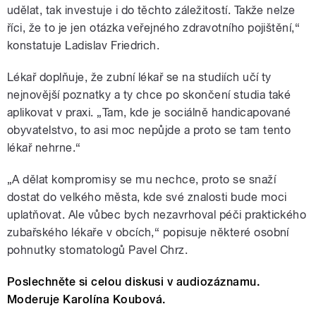
udělat, tak investuje i do těchto záležitostí. Takže nelze
říci, že to je jen otázka veřejného zdravotního pojištění,“
konstatuje Ladislav Friedrich.
Lékař doplňuje, že zubní lékař se na studiích učí ty
nejnovější poznatky a ty chce po skončení studia také
aplikovat v praxi. „Tam, kde je sociálně handicapované
obyvatelstvo, to asi moc nepůjde a proto se tam tento
lékař nehrne.“
„A dělat kompromisy se mu nechce, proto se snaží
dostat do velkého města, kde své znalosti bude moci
uplatňovat
. Ale vůbec bych nezavrhoval péči praktického
zubařského lékaře v obcích,“ popisuje některé osobní
pohnutky stomatologů Pavel Chrz.
Poslechněte si celou diskusi v audiozáznamu.
Moderuje Karolína Koubová.