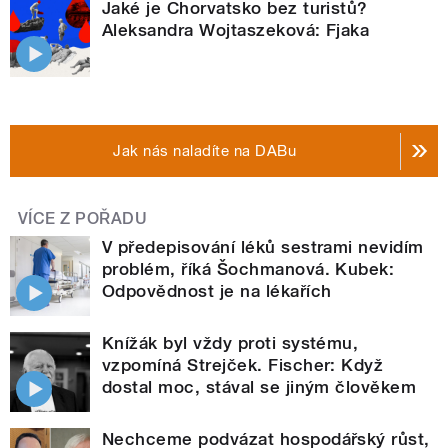
Jaké je Chorvatsko bez turistů?
Aleksandra Wojtaszeková: Fjaka
Jak nás naladíte na DABu
VÍCE Z POŘADU
V předepisování léků sestrami nevidím
problém, říká Šochmanová. Kubek:
Odpovědnost je na lékařích
Knížák byl vždy proti systému,
vzpomíná Strejček. Fischer: Když
dostal moc, stával se jiným člověkem
Nechceme podvázat hospodářský růst,