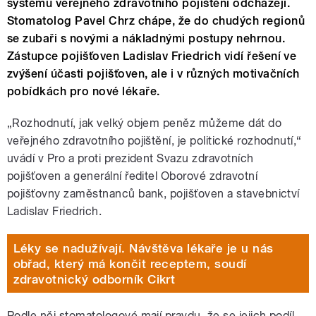
systému veřejného zdravotního pojištění odcházejí.
Stomatolog Pavel Chrz chápe, že do chudých regionů
se zubaři s novými a nákladnými postupy nehrnou.
Zástupce pojišťoven Ladislav Friedrich vidí řešení ve
zvýšení účasti pojišťoven, ale i v různých motivačních
pobídkách pro nové lékaře.
„Rozhodnutí, jak velký objem peněz můžeme dát do
veřejného zdravotního pojištění, je politické rozhodnutí,“
uvádí v Pro a proti prezident Svazu zdravotních
pojišťoven a generální ředitel Oborové zdravotní
pojišťovny zaměstnanců bank, pojišťoven a stavebnictví
Ladislav Friedrich.
Léky se nadužívají. Návštěva lékaře je u nás
obřad, který má končit receptem, soudí
zdravotnický odborník Cikrt
Podle něj stomatologové mají pravdu, že se jejich podíl