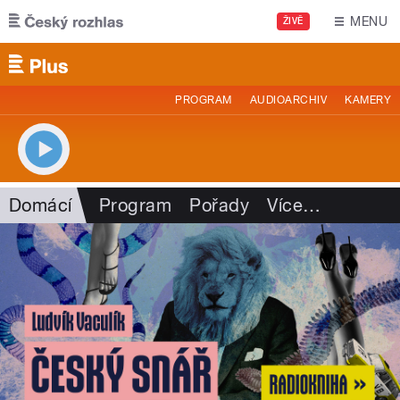
Přejít k hlavnímu obsahu
MENU
ŽIVĚ
PROGRAM
AUDIOARCHIV
KAMERY
Domácí
Program
Pořady
Více
…