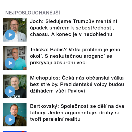
NEJPOSLOUCHANĚJŠÍ
Joch: Sledujeme Trumpův mentální
úpadek směrem k sebestřednosti,
chaosu. A konec je v nedohlednu
Telička: Babiš? Větší problém je jeho
okolí. S neskutečnou arogancí se
přikrývají absurdní věci
Michopulos: Čeká nás občanská válka
bez střelby. Prezidentské volby budou
džihádem vůči Pavlovi
Bartkovský: Společnost se dělí na dva
tábory. Jeden argumentuje, druhý si
tvoří paralelní realitu