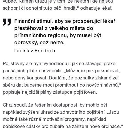
vůbec. Kámen úrazu je v tom, že někteří lidé nejsou
schopni či ochotni tuto péči hradit,“ odhaduje lékař.
Finanční stimul, aby se prosperující lékař
přestěhoval z velkého města do
příhraničního regionu, by musel být
obrovský, což nelze.
Ladislav Friedrich
Pojišťovny ale nyní vyhodnocují, jak se stávající praxe
paušálních plateb osvědčila. „Můžeme pak pokračovat,
nebo ceny korigovat. Doufám, že poznatky získané ze
sběru dat budeme moci promítnout do nových návrhů,“
popisuje nejbližší plány zástupce pojišťoven.
Chrz soudí, že řešením dostupnosti by mohlo být
například zvýšení úhrad ze zdravotního pojištění. „Jsou
možné také různé motivační programy, například
pobídkové částky pro zubaře na zařízení nové ordinace.“