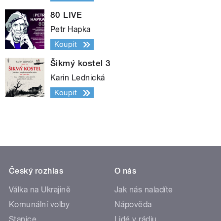
80 LIVE
Petr Hapka
Koupit
Šikmý kostel 3
Karin Lednická
Koupit
Český rozhlas
O nás
Válka na Ukrajině
Jak nás naladíte
Komunální volby
Nápověda
Stanice
Lidé v rádiu