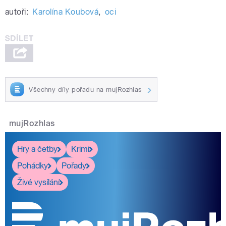
autoři:
Karolína Koubová
,
oci
Všechny díly pořadu na mujRozhlas
mujRozhlas
Hry a četby
Krimi
Pohádky
Pořady
Živé vysílání