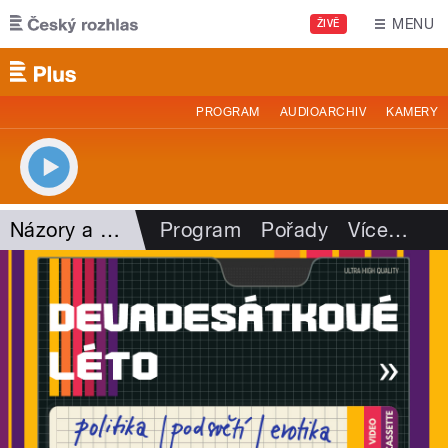
Přejít k hlavnímu obsahu
MENU
ŽIVĚ
PROGRAM
AUDIOARCHIV
KAMERY
Názory a argumenty
Program
Pořady
Více
…