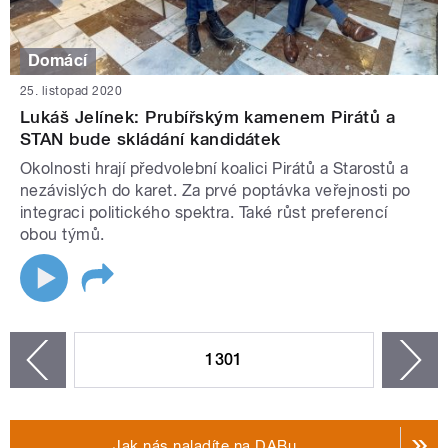
Domácí
25. listopad 2020
Lukáš Jelínek: Prubířským kamenem Pirátů a
STAN bude skládání kandidátek
Okolnosti hrají předvolební koalici Pirátů a Starostů a
nezávislých do karet. Za prvé poptávka veřejnosti po
integraci politického spektra. Také růst preferencí
obou týmů.
STRÁNKY
1301
n
zí
Jak nás naladíte na DABu