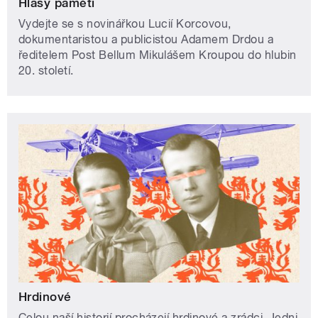
Hlasy paměti
Vydejte se s novinářkou Lucií Korcovou,
dokumentaristou a publicistou Adamem Drdou a
ředitelem Post Bellum Mikulášem Kroupou do hlubin
20. století.
Hrdinové
Celou naší historií procházejí hrdinové a zrádci. Jedni