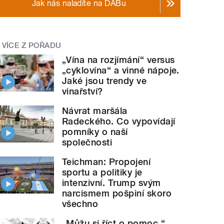
Jak nás naladíte na DABu
VÍCE Z POŘADU
„Vína na rozjímání“ versus
„cyklovína“ a vinné nápoje.
Jaké jsou trendy ve
vinařství?
Návrat maršála
Radeckého. Co vypovídají
pomníky o naší
společnosti
Teichman: Propojení
sportu a politiky je
intenzivní. Trump svým
narcismem pošpiní skoro
všechno
„Můžu si říct o pomoc.“