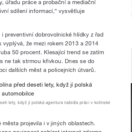
ky, úřadu práce a probační a mediační
ivní sdílení informací,“ vysvětluje
i preventivní dobrovolnické hlídky z řad
tik vyplývá, že mezi rokem 2013 a 2014
ruba 50 procent. Klesající trend se zatím
iž s ne tak strmou křivkou. Dnes se do
upci dalších měst a policejních útvarů.
ti lety, když jí polská agentura nabídla práci v kolínské
 města projevila i v jiných oblastech.
kona povinnost nabízet internet zdarma,