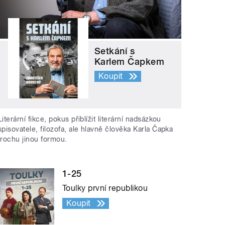
Setkání s
Karlem Čapkem
Koupit
Literární fikce, pokus přiblížit literární nadsázkou
spisovatele, filozofa, ale hlavně člověka Karla Čapka
trochu jinou formou.
1-25
Toulky první republikou
Koupit