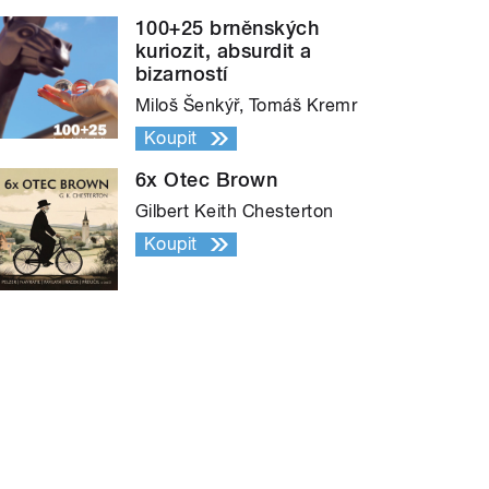
100+25 brněnských
kuriozit, absurdit a
bizarností
Miloš Šenkýř, Tomáš Kremr
Koupit
6x Otec Brown
Gilbert Keith Chesterton
Koupit