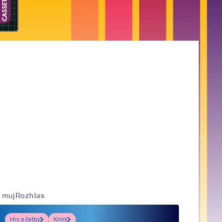
mujRozhlas
Hry a četby
Krimi