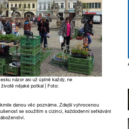
esku názor asi už úplně každý, ne
 životě nějaké potkal | Foto:
jakmile danou věc poznáme. Zdejší vyhrocenou
zkušenost se soužitím s cizinci, každodenní setkávání
náboženství.