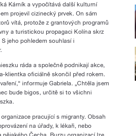
 říká Kárník a vypočítává další kulturní
em projevil cizinecký prvek. On sám
orů vítá, protože z grantových programů
vny a turistickou propagaci Kolína skrz
S jeho pohledem souhlasí i
.
ieszku ráda a společně podnikají akce,
a-klientka oficiálně skončil před rokem.
aření,“ informuje Gabriela. „Chtěla jsem
ec bude bigos, určitě si to všichni
eszka.
í organizace pracující s migranty. Obsah
doprovázení na úřady, k lékaři, nebo
na nějakého Čecha. Burzu organizací lze