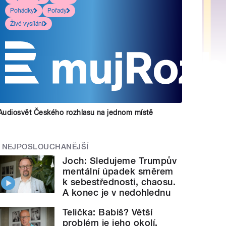
Pohádky
Pořady
Živé vysílání
Audiosvět Českého rozhlasu na jednom místě
NEJPOSLOUCHANĚJŠÍ
Joch: Sledujeme Trumpův
mentální úpadek směrem
k sebestřednosti, chaosu.
A konec je v nedohlednu
Telička: Babiš? Větší
problém je jeho okolí.