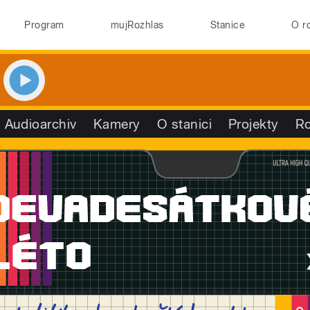
Program
mujRozhlas
Stanice
O r
Audioarchiv
Kamery
O stanici
Projekty
R