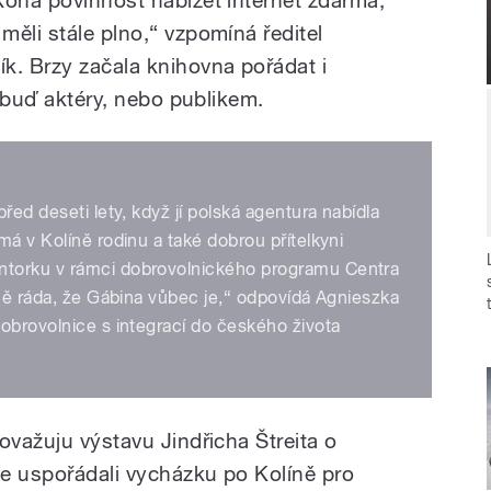
ěli stále plno,“ vzpomíná ředitel
k. Brzy začala knihovna pořádat i
i buď aktéry, nebo publikem.
řed deseti lety, když jí polská agentura nabídla
má v Kolíně rodinu a také dobrou přítelkyni
ntorku v rámci dobrovolnického programu Centra
vně ráda, že Gábina vůbec je,“ odpovídá Agnieszka
obrovolnice s integrací do českého života
ovažuju výstavu Jindřicha Štreita o
e uspořádali vycházku po Kolíně pro