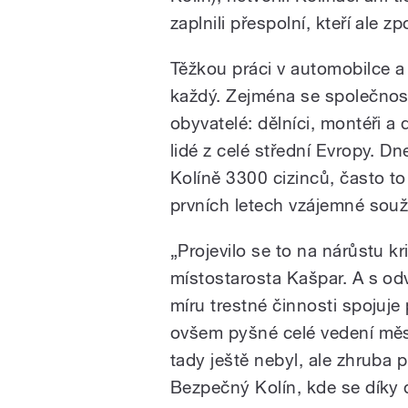
zaplnili přespolní, kteří ale 
Těžkou práci v automobilce a
každý. Zejména se společnost
obyvatelé: dělníci, montéři a 
lidé z celé střední Evropy. Dn
Kolíně 3300 cizinců, často to 
prvních letech vzájemné souži
„Projevilo se to na nárůstu kr
místostarosta Kašpar. A s odv
míru trestné činnosti spojuje
ovšem pyšné celé vedení města
tady ještě nebyl, ale zhruba p
Bezpečný Kolín, kde se díky 