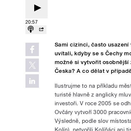
20:57
Sami cizinci, často usazení 
uvítali, kdyby se s Čechy mo
možné si vytvořit osobnější
Česka? A co dělat v případě
Ilustrujme to na příkladu měst
turisté hlavně z anglicky mluv
investoři. V roce 2005 se od
Ovčáry vytvoří 3000 pracovní
Výsledně, podle slov místos
Kolín), netvořili Kolíňáci an