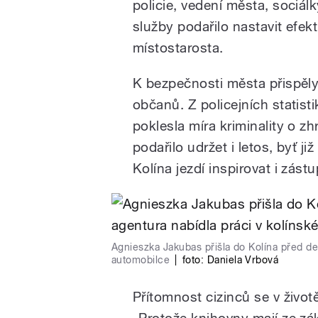
policie, vedení města, sociál
služby podařilo nastavit efekt
místostarosta.
K bezpečnosti města přispěly 
občanů. Z policejních statis
poklesla míra kriminality o zh
podařilo udržet i letos, byť j
Kolína jezdí inspirovat i zást
Agnieszka Jakubas přišla do Kolína před dese
automobilce
|
foto:
Daniela Vrbová
Přítomnost cizinců se v životě
„Protože knihovny mají ze zá