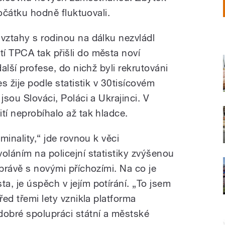
zpočátku hodně fluktuovali.
 vztahy s rodinou na dálku nezvládl
í TPCA tak přišli do města noví
další profese, do nichž byli rekrutováni
es žije podle statistik v 30tisícovém
jsou Slováci, Poláci a Ukrajinci. V
tí neprobíhalo až tak hladce.
iminality,“ jde rovnou k věci
oláním na policejní statistiky zvýšenou
 právě s novými příchozími. Na co je
, je úspěch v jejím potírání. „To jsem
řed třemi lety vznikla platforma
dobré spolupráci státní a městské