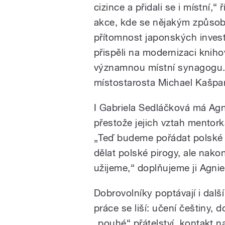
cizince a přidali se i místní,“
akce, kde se nějakým způsob
přítomnost japonských invest
přispěli na modernizaci kniho
významnou místní synagogu. 
místostarosta Michael Kašpar
I Gabriela Sedláčková má Agn
přestože jejich vztah mentork
„Teď budeme pořádat polské v
dělat polské pirogy, ale nakon
užijeme,“ doplňujeme ji Agni
Dobrovolníky poptávají i dalš
práce se liší: učení češtiny, 
„pouhé“ přátelství, kontakt 