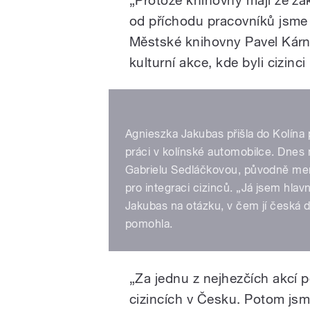
od příchodu pracovníků jsme m
Městské knihovny Pavel Kární
kulturní akce, kde byli cizinc
Agnieszka Jakubas přišla do Kolína p
práci v kolínské automobilce. Dnes 
Gabrielu Sedláčkovou, původně me
pro integraci cizinců. „Já jsem hla
Jakubas na otázku, v čem jí česká d
pomohla.
„Za jednu z nejhezčích akcí p
cizincích v Česku. Potom jsm