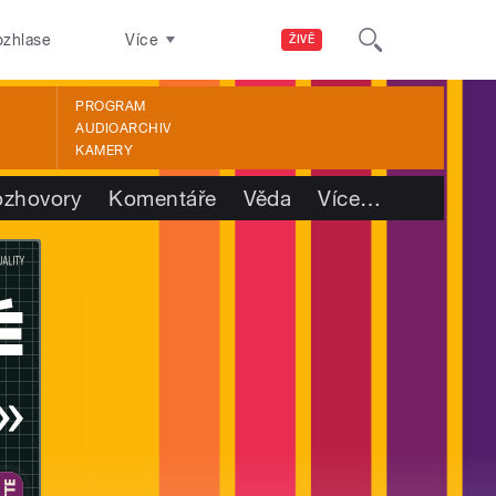
ozhlase
Více
ŽIVĚ
PROGRAM
AUDIOARCHIV
KAMERY
ozhovory
Komentáře
Věda
Více
…