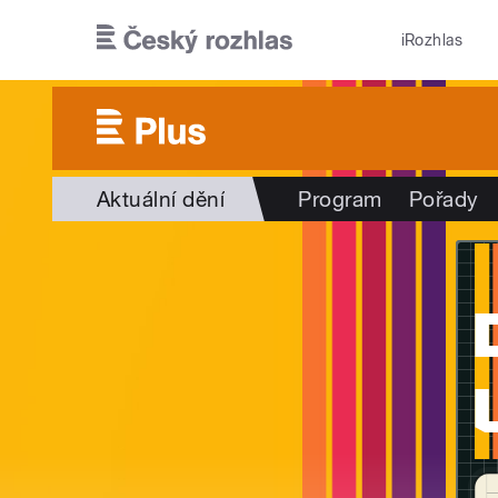
Přejít k hlavnímu obsahu
iRozhlas
Aktuální dění
Program
Pořady