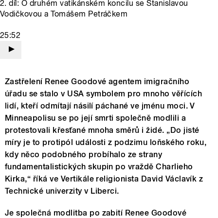
2. díl: O druhém vatikánském koncilu se Stanislavou
Vodičkovou a Tomášem Petráčkem
25:52
Zastřelení Renee Goodové agentem imigračního
úřadu se stalo v USA symbolem pro mnoho věřících
lidí, kteří odmítají násilí páchané ve jménu moci. V
Minneapolisu se po její smrti společně modlili a
protestovali křesťané mnoha směrů i židé. „Do jisté
míry je to protipól události z podzimu loňského roku,
kdy něco podobného probíhalo ze strany
fundamentalistických skupin po vraždě Charlieho
Kirka,“ říká ve Vertikále religionista David Václavík z
Technické univerzity v Liberci.
Je společná modlitba po zabití Renee Goodové