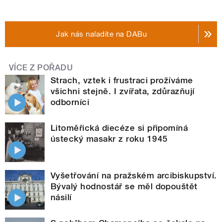
Jak nás naladíte na DABu
VÍCE Z POŘADU
Strach, vztek i frustraci prožíváme
všichni stejně. I zvířata, zdůrazňují
odborníci
Litoměřická diecéze si připomíná
ústecký masakr z roku 1945
Vyšetřování na pražském arcibiskupství.
Bývalý hodnostář se měl dopouštět
násilí