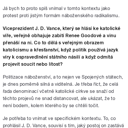
Já bych to proto spíš vnímal v tomto kontextu jako
protest proti jistým formám náboženského radikalismu.
Viceprezident J. D. Vance, který se hlásí ke katolické
víře, veřejně obhajuje zabití Renee Goodové a vinu
přenáší na ni. Co to dělá s veřejným obrazem
katolicismu a křesťanství, když politik používá jazyk
víry k ospravedlnění státního násilí a když odmítá
projevit soucit nebo lítost?
Politizace náboženství, a to nejen ve Spojených státech,
je dnes poměrně silná a viditelná. Je třeba říct, že celá
řada denominací včetně katolické církve se snaží od
těchto projevů ne snad distancovat, ale ukázat, že to
není bodem, kolem kterého by se chtěli točit.
Je potřeba to vnímat ve specifickém kontextu. To, co
prohlásil J. D. Vance, souvisí s tím, jaký postoj on zastává