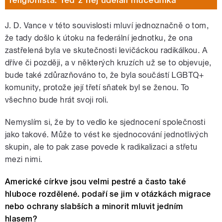
J. D. Vance v této souvislosti mluví jednoznačně o tom,
že tady došlo k útoku na federální jednotku, že ona
zastřelená byla ve skutečnosti levičáckou radikálkou. A
dříve či později, a v některých kruzích už se to objevuje,
bude také zdůrazňováno to, že byla součástí LGBTQ+
komunity, protože její třetí sňatek byl se ženou. To
všechno bude hrát svoji roli.
Nemyslím si, že by to vedlo ke sjednocení společnosti
jako takové. Může to vést ke sjednocování jednotlivých
skupin, ale to pak zase povede k radikalizaci a střetu
mezi nimi.
Americké církve jsou velmi pestré a často také
hluboce rozdělené. podaří se jim v otázkách migrace
nebo ochrany slabších a minorit mluvit jedním
hlasem?