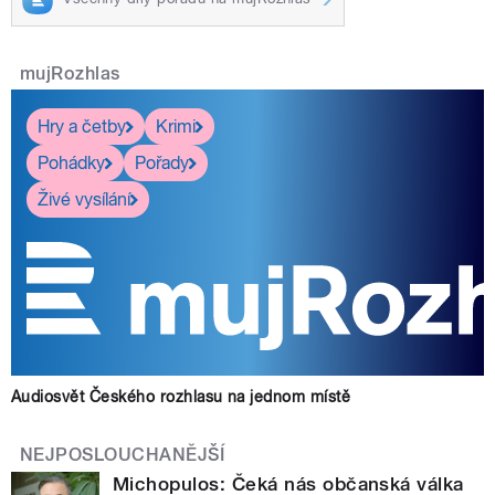
mujRozhlas
Hry a četby
Krimi
Pohádky
Pořady
Živé vysílání
Audiosvět Českého rozhlasu na jednom místě
NEJPOSLOUCHANĚJŠÍ
Michopulos: Čeká nás občanská válka