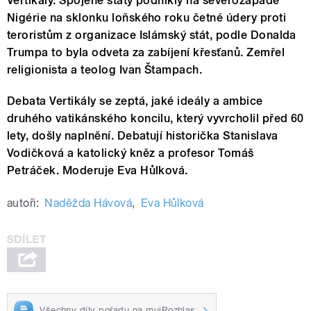
Vertikály. Spojené státy podnikly na severozápadě
Nigérie na sklonku loňského roku četné údery proti
teroristům z organizace Islámský stát, podle Donalda
Trumpa to byla odveta za zabíjení křesťanů. Zemřel
religionista a teolog Ivan Štampach.
Debata Vertikály se zeptá, jaké ideály a ambice
druhého vatikánského koncilu, který vyvrcholil před 60
lety, došly naplnění. Debatují historička Stanislava
Vodičková a katolický kněz a profesor Tomáš
Petráček. Moderuje Eva Hůlková.
autoři:
Naděžda Hávová
,
Eva Hůlková
Všechny díly pořadu na mujRozhlas