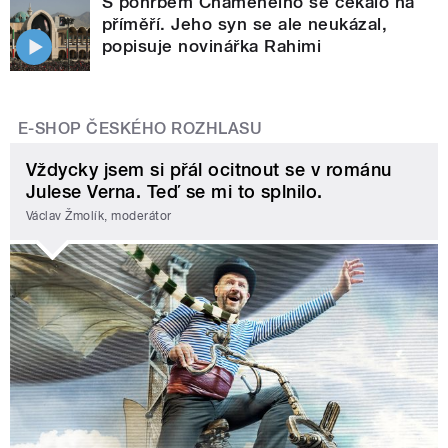
S pohřbem Chameneího se čekalo na
příměří. Jeho syn se ale neukázal,
popisuje novinářka Rahimi
E-SHOP ČESKÉHO ROZHLASU
Vždycky jsem si přál ocitnout se v románu
Julese Verna. Teď se mi to splnilo.
Václav Žmolík, moderátor