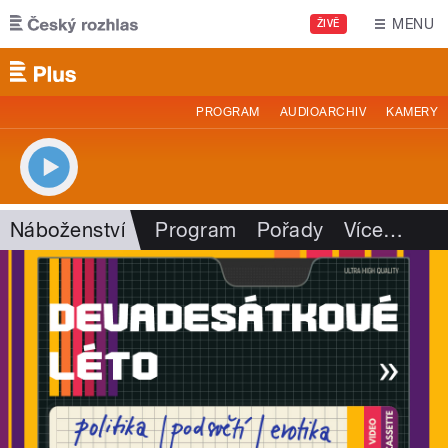
Přejít k hlavnímu obsahu
MENU
ŽIVĚ
PROGRAM
AUDIOARCHIV
KAMERY
Náboženství
Program
Pořady
Více
…