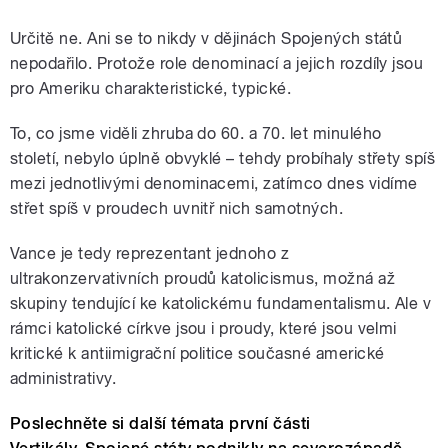
Určitě ne. Ani se to nikdy v dějinách Spojených států
nepodařilo. Protože role denominací a jejich rozdíly jsou
pro Ameriku charakteristické, typické.
To, co jsme viděli zhruba do 60. a 70. let minulého
století, nebylo úplně obvyklé – tehdy probíhaly střety spíš
mezi jednotlivými denominacemi, zatímco dnes vidíme
střet spíš v proudech uvnitř nich samotných.
Vance je tedy reprezentant jednoho z
ultrakonzervativních proudů katolicismus, možná až
skupiny tendující ke katolickému fundamentalismu. Ale v
rámci katolické církve jsou i proudy, které jsou velmi
kritické k antiimigrační politice současné americké
administrativy.
Poslechněte si další témata první části