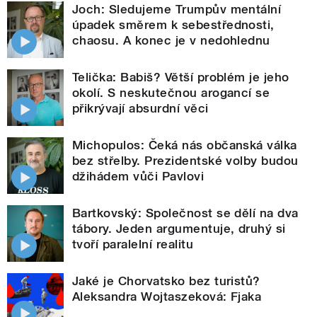
Joch: Sledujeme Trumpův mentální
úpadek směrem k sebestřednosti,
chaosu. A konec je v nedohlednu
Telička: Babiš? Větší problém je jeho
okolí. S neskutečnou arogancí se
přikrývají absurdní věci
Michopulos: Čeká nás občanská válka
bez střelby. Prezidentské volby budou
džihádem vůči Pavlovi
Bartkovský: Společnost se dělí na dva
tábory. Jeden argumentuje, druhý si
tvoří paralelní realitu
Jaké je Chorvatsko bez turistů?
Aleksandra Wojtaszeková: Fjaka