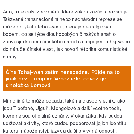
Ano, to je další z rozměrů, které zákon zavádí a rozšiřuje.
Takzvaná transnacionální nebo nadnárodní represe se
může dotýkat i Tchaj-wanu, který je neuralgickým
bodem, co se týče dlouhodobých čínských snah o
znovusjednocení čínského národa a připojení Tchaj-wanu
do náruče čínské vlasti, jak hovoří rétorika komunistické
strany.
Čína Tchaj-wan zatím nenapadne. Půjde na to
jinak než Trump ve Venezuele, dovozuje
sinoložka Lomová
Mimo jiné to může dopadat také na diaspory etnik, jako
jsou Tibeťané, Ujguři, Mongolové a další včetně těch,
které nejsou oficiálně uznány. V okamžiku, kdy budou
udržovat aktivity, které budou podporovat jejich identitu,
kulturu, náboženství, jazyk a další prvky národnosti,