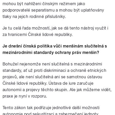
mohou být nahlíženi čínským režimem jako
podporovatelé separatismu a mohou být uplatňovány
tlaky na jejich rodinné příslušníky.
Je tu celá řada možností, jak se dá tento nástroj využít i
za hranicemi Čínské lidové republiky.
Je dnešní čínská politika vůči menšinám slučitelná s
mezinárodními standardy ochrany práv menšin?
Bohužel nejenomže není slučitelná s mezinárodními
standardy, ať už proti diskriminaci a ochraně etnických
projevů, ale není slučitelná ani se samotnou ústavou
Čínské lidové republiky. Ústava de iure zaručuje
autonomii a projevy těchto skupin. Ale jak můžeme vidět,
praxe je nyní v rozporu.
Tento zákon tak podřizuje jednotlivé další možnosti
autonomie pod sekuritizaci a zabezpečení jednoty