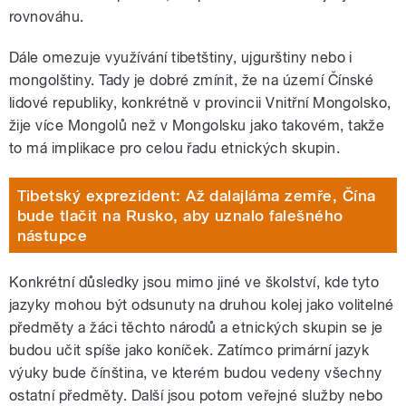
rovnováhu.
Dále omezuje využívání tibetštiny, ujgurštiny nebo i
mongolštiny. Tady je dobré zmínit, že na území Čínské
lidové republiky, konkrétně v provincii Vnitřní Mongolsko,
žije více Mongolů než v Mongolsku jako takovém, takže
to má implikace pro celou řadu etnických skupin.
Tibetský exprezident: Až dalajláma zemře, Čína
bude tlačit na Rusko, aby uznalo falešného
nástupce
Konkrétní důsledky jsou mimo jiné ve školství, kde tyto
jazyky mohou být odsunuty na druhou kolej jako volitelné
předměty a žáci těchto národů a etnických skupin se je
budou učit spíše jako koníček. Zatímco primární jazyk
výuky bude čínština, ve kterém budou vedeny všechny
ostatní předměty. Další jsou potom veřejné služby nebo