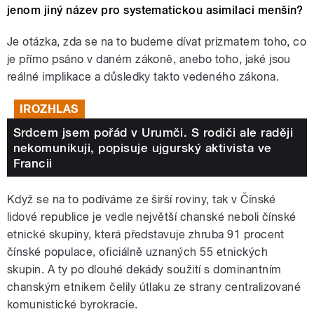
jenom jiný název pro systematickou asimilaci menšin?
Je otázka, zda se na to budeme dívat prizmatem toho, co
je přímo psáno v daném zákoně, anebo toho, jaké jsou
reálné implikace a důsledky takto vedeného zákona.
IROZHLAS
Srdcem jsem pořád v Urumči. S rodiči ale raději
nekomunikuji, popisuje ujgurský aktivista ve
Francii
Když se na to podíváme ze širší roviny, tak v Čínské
lidové republice je vedle největší chanské neboli čínské
etnické skupiny, která představuje zhruba 91 procent
čínské populace, oficiálně uznaných 55 etnických
skupin. A ty po dlouhé dekády soužití s dominantním
chanským etnikem čelily útlaku ze strany centralizované
komunistické byrokracie.