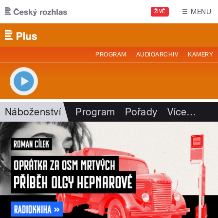
Přejít k hlavnímu obsahu
MENU
ŽIVĚ
PROGRAM
AUDIOARCHIV
KAMERY
Náboženství
Program
Pořady
Více
…