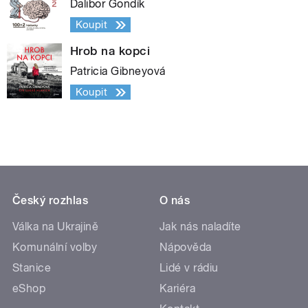
Dalibor Gondík
Koupit
Hrob na kopci
Patricia Gibneyová
Koupit
Český rozhlas
O nás
Válka na Ukrajině
Jak nás naladíte
Komunální volby
Nápověda
Stanice
Lidé v rádiu
eShop
Kariéra