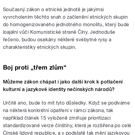
Současný zákon o etnické jednotě je jakýmsi
vyvrcholením těchto snah o začlenění etnických skupin
do homogenizovaného jednotného monolitu, který bude
loajální vůči Komunistické straně Číny. Jednoduše
řečeno, budou osekány některé svébytné rysy a
charakteristiky etnických skupin.
Boj proti „třem zlům“
Můžeme zákon chápat i jako další krok k potlačení
kulturní a jazykové identity nečínských národů?
Určitě ano, bude to mít tyto důsledky. Když se podíváme
na některá konkrétní opatření v rámci zákona, tak
například článek 15 vyloženě zmiňuje prioritizaci
standardizované verze čínštiny, která je rozšířena po celé
Čínské lidové republice, a v podstatě tak mění jazykovou