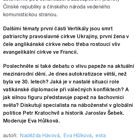
Čínské republiky a čínského národa vedeného
komunistickou stranou.
Dalšími tématy první části Vertikály jsou smrt
patriarchy pravoslavné církve Ukrajiny, první žena v
čele anglikánské církve nebo třeba rostoucí vliv
evangelikální církve ve Francii.
Poslechněte si také debatu o vlivu papeže na aktuální
mezinárodní dění. Je dnes autokratizace větší, než
byla ve 30. letech? Jaká je v nastalé situaci role
vatikánské diplomacie při válečných konfliktech? A
jak silnou figuru představuje papež na šachovnici
světa? Diskutují specialista na náboženství v globální
politice Petr Kratochvíl a historik Jaroslav Šebek.
Moderuje Eva Hůlková.
autoři:
Naděžda Hávová
,
Eva Hůlková
,
esta