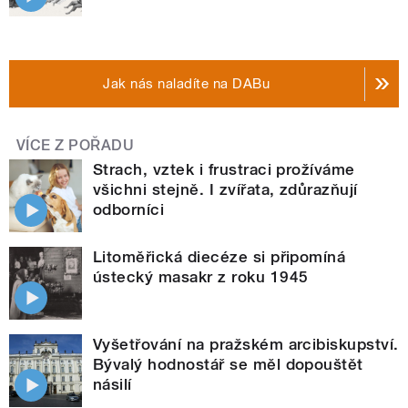
Jak nás naladíte na DABu
VÍCE Z POŘADU
Strach, vztek i frustraci prožíváme
všichni stejně. I zvířata, zdůrazňují
odborníci
Litoměřická diecéze si připomíná
ústecký masakr z roku 1945
Vyšetřování na pražském arcibiskupství.
Bývalý hodnostář se měl dopouštět
násilí