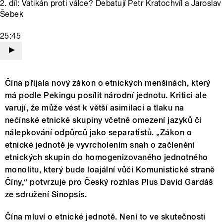
2. díl: Vatikán proti válce? Debatují Petr Kratochvíl a Jaroslav
Šebek
25:45
Čína přijala nový zákon o etnických menšinách, který
má podle Pekingu posílit národní jednotu. Kritici ale
varují, že může vést k větší asimilaci a tlaku na
nečínské etnické skupiny včetně omezení jazyků či
nálepkování odpůrců jako separatistů. „Zákon o
etnické jednotě je vyvrcholením snah o začlenění
etnických skupin do homogenizovaného jednotného
monolitu, který bude loajální vůči Komunistické straně
Číny,“ potvrzuje pro Český rozhlas Plus David Gardáš
ze sdružení Sinopsis.
Čína mluví o etnické jednotě. Není to ve skutečnosti