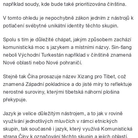
například soudy, kde bude také prioritizována čínština.
V tomto ohledu je nepochybně zákon jedním z nástrojů k
potlačení svébytné unikátní identity těchto skupin.
Spolu s tím je důležité chápat, jakým způsobem zachází
komunistická moc s jazykem a místními názvy. Sin-ťiang
neboli Východní Turkestán například v čínštině znamená
Nové oblasti nebo Nové pohraničí.
Stejně tak Čína prosazuje název
Xizang
pro Tibet, což
znamená Západní pokladnice a do jisté míry to reflektuje
nerostné suroviny, kterými tibetská náhorní plošina
překypuje.
Jazyk je velice důležitým nástrojem, a to jak v rovině
využívání jednotlivých mluvčích v rámci etnických
skupin, tak současně i jazyk, který využívá Komunistická
strana Číny k označování těchto skupin a jejich oblastí.