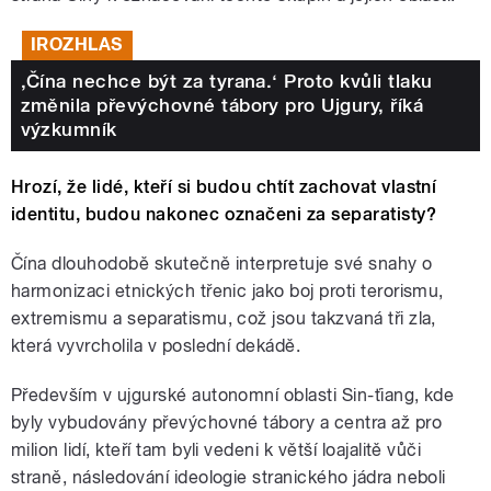
IROZHLAS
,Čína nechce být za tyrana.‘ Proto kvůli tlaku
změnila převýchovné tábory pro Ujgury, říká
výzkumník
Hrozí, že lidé, kteří si budou chtít zachovat vlastní
identitu, budou nakonec označeni za separatisty?
Čína dlouhodobě skutečně interpretuje své snahy o
harmonizaci etnických třenic jako boj proti terorismu,
extremismu a separatismu, což jsou takzvaná tři zla,
která vyvrcholila v poslední dekádě.
Především v ujgurské autonomní oblasti Sin-ťiang, kde
byly vybudovány převýchovné tábory a centra až pro
milion lidí, kteří tam byli vedeni k větší loajalitě vůči
straně, následování ideologie stranického jádra neboli