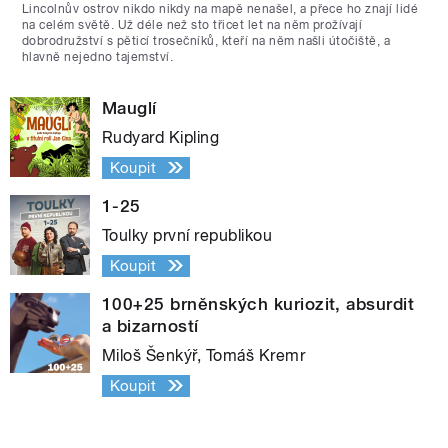
Lincolnův ostrov nikdo nikdy na mapě nenašel, a přece ho znají lidé
na celém světě. Už déle než sto třicet let na něm prožívají
dobrodružství s pěticí trosečníků, kteří na něm našli útočiště, a
hlavně nejedno tajemství.
Mauglí
Rudyard Kipling
Koupit
1-25
Toulky první republikou
Koupit
100+25 brněnských kuriozit, absurdit
a bizarností
Miloš Šenkýř, Tomáš Kremr
Koupit