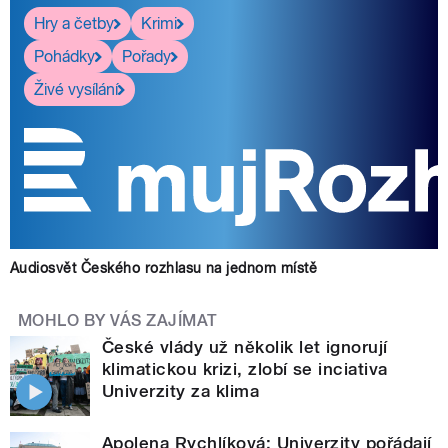
Hry a četby
Krimi
Pohádky
Pořady
Živé vysílání
Audiosvět Českého rozhlasu na jednom místě
MOHLO BY VÁS ZAJÍMAT
České vlády už několik let ignorují
klimatickou krizi, zlobí se inciativa
Univerzity za klima
Apolena Rychlíková: Univerzity pořádají