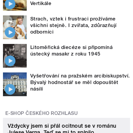
Vertikále
Strach, vztek i frustraci prožíváme
všichni stejně. I zvířata, zdůrazňují
odborníci
Litoměřická diecéze si připomíná
ústecký masakr z roku 1945
Vyšetřování na pražském arcibiskupství.
Bývalý hodnostář se měl dopouštět
násilí
E-SHOP ČESKÉHO ROZHLASU
Vždycky jsem si přál ocitnout se v románu
Julese Verna. Teď se mi to splnilo.