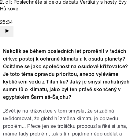
2. díl: Poslechněte si celou debatu Vertikály s hosty Evy
Hůlkové
25:34
Nakolik se během posledních let proměnil v řadách
církve postoj k ochraně klimatu a k osudu planety?
Ocitáme se jako společnost na osudové křižovatce?
Je toto téma opravdu prioritou, anebo vyléváme
kyblíčkem vodu z Titaniku? Jaký je smysl mohutných
summitů o klimatu, jako byl ten právě skončený v
egyptském Šarm aš-Šajchu?
„Svět je na křižovatce v tom smyslu, že si začíná
uvědomovat, že globální změna klimatu je opravdu
problém... Přece jen se trošičku probouzí a říká si ‚aha,
máme tady problém, tak s tím pojďme něco udělat a