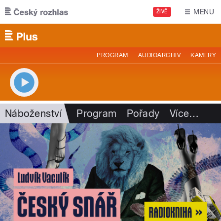
Přejít k hlavnímu obsahu
MENU
ŽIVĚ
PROGRAM
AUDIOARCHIV
KAMERY
Náboženství
Program
Pořady
Více
…