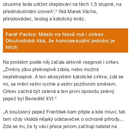
zkusíme teda udržet oteplování na těch 1,5 stupně, na
předindustriální úroveň‘,“ říká Marek Vácha,
přírodovědec, teolog a katolický kněz.
Farář Pavlús: Máslo na hlavě má i církev.
Dlouhodobě říká, že homosexuální jednání je
hřích
Na problém podle něj začala aktivně reagovat i církev.
„Změny jdou překvapivě zdola, nebo možná
nepřekvapivě. A ten ekosystém katolické církve, zdá se
mi, se mění velmi rychle a velmi pozitivním směrem.
Církev začíná být zelená a ten první opravdu zelený
papež byl Benedikt XVI.“
„A současný papež František kam přijde a kde mluví, tak
tam vždy vkládá nějaký odstaveček o ochraně přírody…
Zdá se mi, že ty věci přece jenom začínají nabírat na