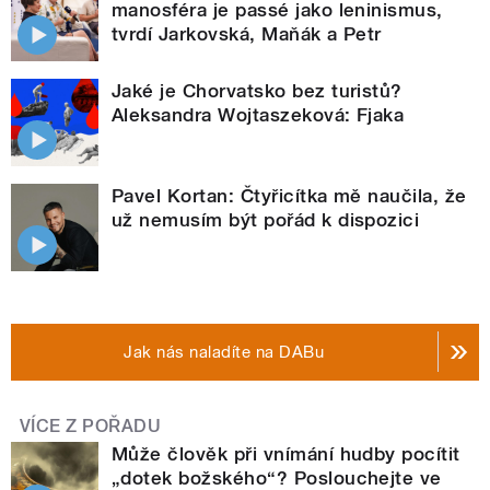
manosféra je passé jako leninismus,
tvrdí Jarkovská, Maňák a Petr
Jaké je Chorvatsko bez turistů?
Aleksandra Wojtaszeková: Fjaka
Pavel Kortan: Čtyřicítka mě naučila, že
už nemusím být pořád k dispozici
Jak nás naladíte na DABu
VÍCE Z POŘADU
Může člověk při vnímání hudby pocítit
„dotek božského“? Poslouchejte ve