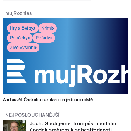
mujRozhlas
Hry a četby
Krimi
Pohádky
Pořady
Živé vysílání
Audiosvět Českého rozhlasu na jednom místě
NEJPOSLOUCHANĚJŠÍ
Joch: Sledujeme Trumpův mentální
úpadek směrem k sebestřednosti,