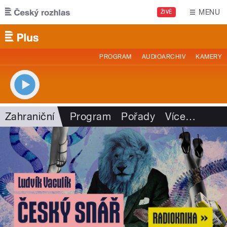
Přejít k hlavnímu obsahu
MENU
ŽIVĚ
PROGRAM
AUDIOARCHIV
KAMERY
Zahraniční
Program
Pořady
Více
…