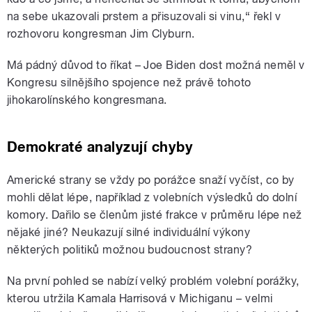
na sebe ukazovali prstem a přisuzovali si vinu,“ řekl v
rozhovoru kongresman Jim Clyburn.
Má pádný důvod to říkat – Joe Biden dost možná neměl v
Kongresu silnějšího spojence než právě tohoto
jihokarolínského kongresmana.
Demokraté analyzují chyby
Americké strany se vždy po porážce snaží vyčíst, co by
mohli dělat lépe, například z volebních výsledků do dolní
komory. Dařilo se členům jisté frakce v průměru lépe než
nějaké jiné? Neukazují silné individuální výkony
některých politiků možnou budoucnost strany?
Na první pohled se nabízí velký problém volební porážky,
kterou utržila Kamala Harrisová v Michiganu – velmi