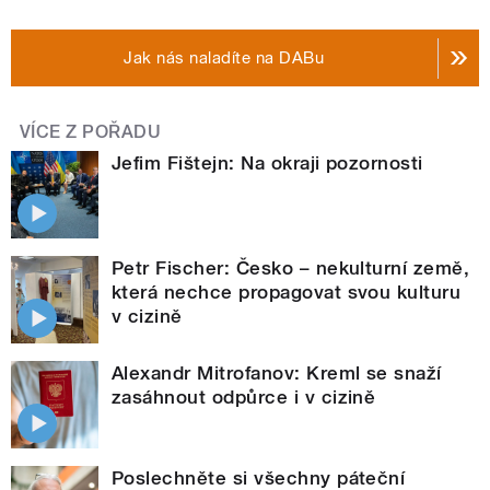
Jak nás naladíte na DABu
VÍCE Z POŘADU
Jefim Fištejn: Na okraji pozornosti
Petr Fischer: Česko – nekulturní země,
která nechce propagovat svou kulturu
v cizině
Alexandr Mitrofanov: Kreml se snaží
zasáhnout odpůrce i v cizině
Poslechněte si všechny páteční