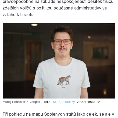
pravděpodobně na základě nespokojenosti desítek tisíců
zdejších voličů s politikou současné administrativy ve
vztahu k Izraeli.
Matěj Schneider, Voxpot
|
foto:
Matěj Skalický
,
Vinohradská 12
Při pohledu na mapu Spojených států jako celek, se ale v