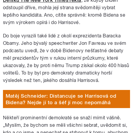
Deníku The New York Times řekla
, že kdyby Biden
odstoupil dříve, mohla její strana svědomitěji vybrat
lepšího kandidáta. Ano, cítíte správně: kromě Bidena se
svým výrokem opírá i do Harrisové.
Do boje vyrazili také lidé z okolí exprezidenta Baracka
Obamy. Jeho bývalý speechwriter Jon Favreau ve svém
podcastu uvedl, že v době Bidenovy nešťastné debaty
měl prezidentův tým v rukou interní průzkumy, které
ukazovaly, že by proti němu Trump získal okolo 400 hlasů
volitelů. To by byl pro demokraty dramaticky horší
výsledek než ten, jakého dosáhla Harrisová.
Matěj Schneider: Distancuje se Harrisová od
Bidena? Nejde jí to a šéf jí moc nepomáhá
Někteří prominentní demokraté se snaží mírnit vášně.
„Myslím, že bychom se měli všichni sebrat, uvědomit si,
kdo a co jsme, a nenechat se strhnout k tomu, abychom