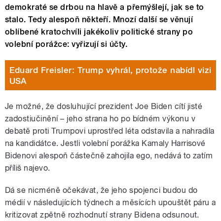
demokraté se drbou na hlavě a přemýšlejí, jak se to
stalo. Tedy alespoň někteří. Mnozí další se věnují
oblíbené kratochvíli jakékoliv politické strany po
volební porážce: vyřizují si účty.
Eduard Freisler: Trump vyhrál, protože nabídl vizi
USA
Je možné, že dosluhující prezident Joe Biden cítí jisté
zadostiučinění – jeho strana ho po bídném výkonu v
debatě proti Trumpovi uprostřed léta odstavila a nahradila
na kandidátce. Jestli volební porážka Kamaly Harrisové
Bidenovi alespoň částečně zahojila ego, nedává to zatím
příliš najevo.
Dá se nicméně očekávat, že jeho spojenci budou do
médií v následujících týdnech a měsících upouštět páru a
kritizovat zpětně rozhodnutí strany Bidena odsunout.