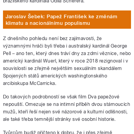
brazilského kardinála Odila Scherera.
Jaroslav Šebek: Papež František ke změnám
klimatu a nacionálnímu populismu
Z dnešního pohledu není bez zajímavosti, že
významnými hráči byli třeba i australský kardinál George
Pell – ano ten, který dnes tráví dny za zdmi věznice, nebo
americký kardinál Wuerl, který v roce 2018 rezignoval i v
souvislosti se zřejmě největším sexuálním skandálem
Spojených států amerických washingtonského
arcibiskupa McCarricka.
Do takových podrobností se však film Dva papežové
nepouští. Omezuje se na intimní příběh dvou stárnoucích
mužů, kteří řeší nejen své názorové a kulturní odlišnosti,
ale také třeba temnější stránky své osobní historie.
Tvůrcům budiž přičteno k dobru, že i přes zřejmě