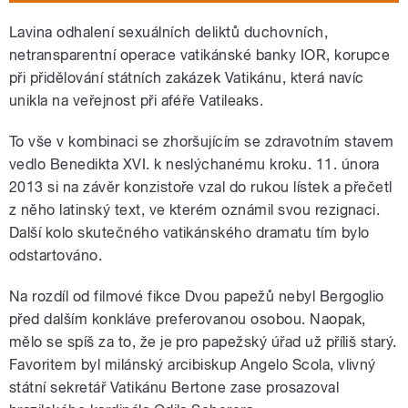
Lavina odhalení sexuálních deliktů duchovních,
netransparentní operace vatikánské banky IOR, korupce
při přidělování státních zakázek Vatikánu, která navíc
unikla na veřejnost při aféře Vatileaks.
To vše v kombinaci se zhoršujícím se zdravotním stavem
vedlo Benedikta XVI. k neslýchanému kroku. 11. února
2013 si na závěr konzistoře vzal do rukou lístek a přečetl
z něho latinský text, ve kterém oznámil svou rezignaci.
Další kolo skutečného vatikánského dramatu tím bylo
odstartováno.
Na rozdíl od filmové fikce Dvou papežů nebyl Bergoglio
před dalším konkláve preferovanou osobou. Naopak,
mělo se spíš za to, že je pro papežský úřad už příliš starý.
Favoritem byl milánský arcibiskup Angelo Scola, vlivný
státní sekretář Vatikánu Bertone zase prosazoval