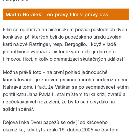
Martin Horálek: Ten pravý film v pravý čas
Film se odehrává na historickém pozadí posledních dvou
konkláve, při kterých byli do papežského úřadu zvoleni
kardinálové Ratzinger, resp. Bergoglio. I když v řadě
jednotlivostí vychází z historických reálií, jedná se o
filmovou fikci, nikoliv o dramatizaci skutečných událostí.
Možná právě toto – na první pohled jednoduché
konstatování – je zároveň příčinou mnoha nedorozumění.
Nahrává tomu i fakt, že Vatikán se po sedmadvacetiletém
pontifikátu Jana Pavla II. stal místem tolika krizí, zvratů a
neočekávaných rozuzlení, že by to samo vydalo na
solidní scénář.
Dějová linka Dvou papežů se odvíjí od klíčového
okamžiku, kdy byl v reálu 19. dubna 2005 ve čtvrtém