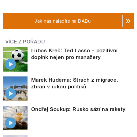
Jak nás naladíte na DABu
VÍCE Z POŘADU
Luboš Kreč: Ted Lasso – pozitivní
dopink nejen pro manažery
Marek Hudema: Strach z migrace,
zbraň v rukou politiků
Ondřej Soukup: Rusko sází na rakety