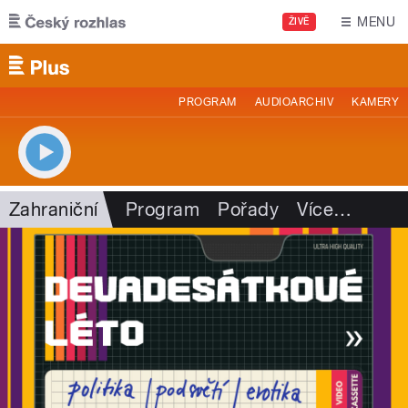
Přejít k hlavnímu obsahu
MENU
ŽIVĚ
PROGRAM
AUDIOARCHIV
KAMERY
Zahraniční
Program
Pořady
Více
…