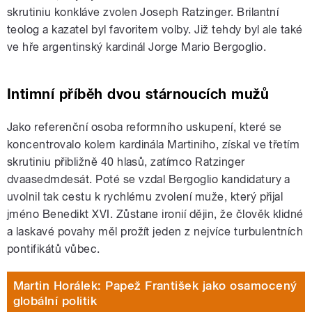
skrutiniu konkláve zvolen Joseph Ratzinger. Brilantní
teolog a kazatel byl favoritem volby. Již tehdy byl ale také
ve hře argentinský kardinál Jorge Mario Bergoglio.
Intimní příběh dvou stárnoucích mužů
Jako referenční osoba reformního uskupení, které se
koncentrovalo kolem kardinála Martiniho, získal ve třetím
skrutiniu přibližně 40 hlasů, zatímco Ratzinger
dvaasedmdesát. Poté se vzdal Bergoglio kandidatury a
uvolnil tak cestu k rychlému zvolení muže, který přijal
jméno Benedikt XVI. Zůstane ironií dějin, že člověk klidné
a laskavé povahy měl prožít jeden z nejvíce turbulentních
pontifikátů vůbec.
Martin Horálek: Papež František jako osamocený
globální politik