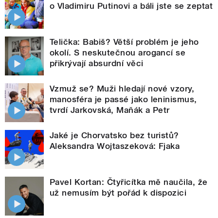
o Vladimiru Putinovi a báli jste se zeptat
Telička: Babiš? Větší problém je jeho
okolí. S neskutečnou arogancí se
přikrývají absurdní věci
Vzmuž se? Muži hledají nové vzory,
manosféra je passé jako leninismus,
tvrdí Jarkovská, Maňák a Petr
Jaké je Chorvatsko bez turistů?
Aleksandra Wojtaszeková: Fjaka
Pavel Kortan: Čtyřicítka mě naučila, že
už nemusím být pořád k dispozici