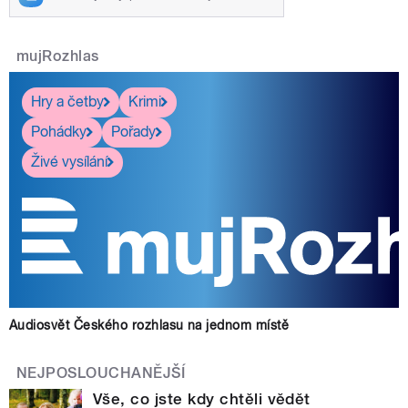
mujRozhlas
Hry a četby
Krimi
Pohádky
Pořady
Živé vysílání
Audiosvět Českého rozhlasu na jednom místě
NEJPOSLOUCHANĚJŠÍ
Vše, co jste kdy chtěli vědět