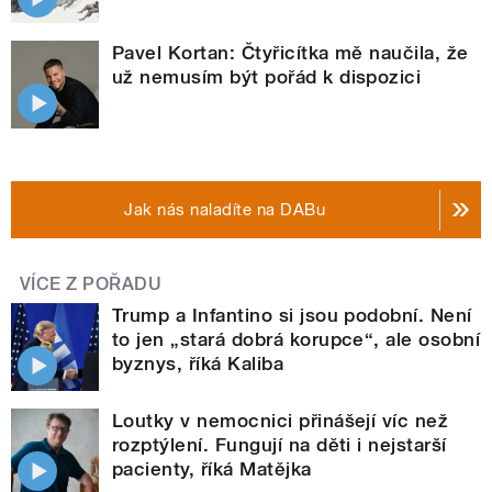
Pavel Kortan: Čtyřicítka mě naučila, že
už nemusím být pořád k dispozici
Jak nás naladíte na DABu
VÍCE Z POŘADU
Trump a Infantino si jsou podobní. Není
to jen „stará dobrá korupce“, ale osobní
byznys, říká Kaliba
Loutky v nemocnici přinášejí víc než
rozptýlení. Fungují na děti i nejstarší
pacienty, říká Matějka