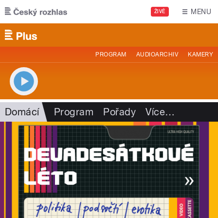
Přejít k hlavnímu obsahu
MENU
ŽIVĚ
PROGRAM
AUDIOARCHIV
KAMERY
Domácí
Program
Pořady
Více
…