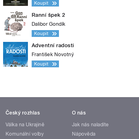
Koupit
Ranní špek 2
Dalibor Gondík
Koupit
Adventní radosti
František Novotný
Koupit
Český rozhlas
O nás
Válka na Ukrajině
Jak nás naladíte
Komunální volby
Nápověda