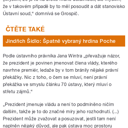
že v takovém případě by to měl posoudit a dát stanovisko
Ústavní soud,“ domnívá se Grospič.
Jindřich Šídlo: Špatně vybraný hrdina Poche
Podle ústavního právníka Jana Wintra „převažuje názor,
že prezident je povinen jmenovat člena vlády, kterého
navrhne premiér, ledaže by v tom bránily nějaké právní
překážky. Nic z toho, o čem se mluví, není právní
překážka ve smyslu článku 70 ústavy, který mluví o
střetu zájmů.“
„Prezident jmenuje vládu a není to podmíněno ničím
dalším, takže je to do značné míry jeho rozhodnutí. (...)
Prezident může zvažovat a posuzovat, jestli tam není
naplněn nějaký důvod, ale pak ústava moc prostoru