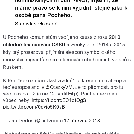
nominovaných hnutím ANO), myslím, že
máme právo se k nim vyjádřit, stejně jako k
osobě pana Pocheho.
Stanislav Grospič
U Pocheho komunistům vadí jeho kauza z roku
2010
ohledně financování ČSSD
a výroky z let 2014 a 2015,
kdy prý prosazoval přijímání alespoň symbolického
množství migrantů nebo utlumování obchodních vztahů s
Ruskem.
K těm "seznamům vlastizrádců", o kterém mluvil Filip a
teď europoslanci v
@OtazkyVM
. Je to pitomost, pro tu
věc hlasovali 2 (a ne 12 tvrdil Filip), Poche mezi nimi
vůbec nebyl.
https://t.co/rqEC1ctOgS
pic.twitter.com/0pvjo5K0yB
— Jan Tvrdoň (@jantvrdon)
17. června 2018