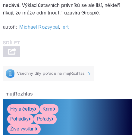
nedává. Výklad ústavních právníků se ale liší, někteří
říkají, že může odmítnout,“ uzavírá Grospič.
autoři:
Michael Rozsypal
,
ert
Všechny díly pořadu na mujRozhlas
mujRozhlas
Hry a četby
Krimi
Pohádky
Pořady
Živé vysílání