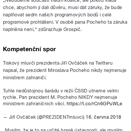
„Nebudeme součástí vládní koalice, ale pokud vláda
chce, abychom jí dali důvěru, musí dát záruky, že bude
naplňovat sedm našich programových bodů i celé
programové prohlášení. V osobě pana Pocheho ta záruka
naplněna není,“ zdůrazňuje Grospič.
Kompetenční spor
Tiskový mluvčí prezidenta Jiří Ovčáček na Twitteru
napsal, že prezident Miroslava Pocheho nikdy nejmenuje
ministrem zahraničí.
Tuhle nedůstojnou šarádu v režii ČSSD utneme velmi
rychle. Pan prezident M. Pocheho NIKDY nejmenuje
ministrem zahraničních věcí.
https://t.co/rCn6GPuWLe
— Jiří Ovčáček (@PREZIDENTmluvci)
16. června 2018
„Myslím, že je to na určité hraně ústavnosti, ale myslím,