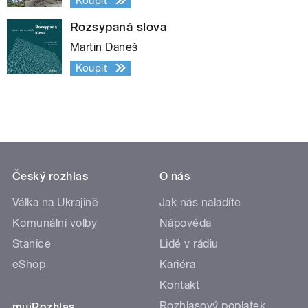
Koupit
Rozsypaná slova
Martin Daneš
Koupit
Český rozhlas
O nás
Válka na Ukrajině
Jak nás naladíte
Komunální volby
Nápověda
Stanice
Lidé v rádiu
eShop
Kariéra
Kontakt
Rozhlasový poplatek
mujRozhlas