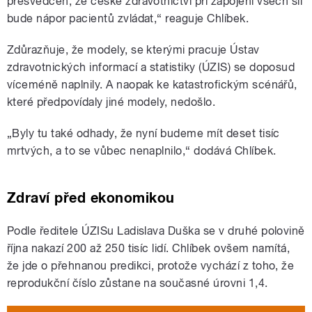
přesvědčen, že české zdravotnictví při zapojení všech sil
bude nápor pacientů zvládat,“ reaguje Chlíbek.
Zdůrazňuje, že modely, se kterými pracuje Ústav
zdravotnických informací a statistiky (ÚZIS) se doposud
víceméně naplnily. A naopak ke katastrofickým scénářů,
které předpovídaly jiné modely, nedošlo.
„Byly tu také odhady, že nyní budeme mít deset tisíc
mrtvých, a to se vůbec nenaplnilo,“ dodává Chlíbek.
Zdraví před ekonomikou
Podle ředitele ÚZISu Ladislava Duška se v druhé polovině
října nakazí 200 až 250 tisíc lidí. Chlíbek ovšem namítá,
že jde o přehnanou predikci, protože vychází z toho, že
reprodukční číslo zůstane na současné úrovni 1,4.