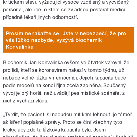
kritickém stavu vyžadující vysoce vzdělaný a vycvičený
personál, ale lidé, o které se zvládnou postarat medici,
případně lékaři jiných odborností.
Prosím nenakažte se. Jste v nebezpečí, že pro
vás lůžko nezbyde, vyzývá biochemik
Konvalinka
Biochemik Jan Konvalinka ovšem ve čtvrtek varoval, že
pro lidi, kteří se koronavirem nakazí v tomto týdnu, už
nebude volné lůžku v nemocnici. Jejich kapacita bude
podle modelů na konci října zcela zaplněna. Současný
vývoj je prý horší, než uvádějí pesimistické scénáře, z
nichž vychází vláda.
„Tvrdit, že pacienti si nebudou mít kam lehnout, je téměř
až šíření poplašné zprávy. Proto se činí všechny tyto
kroky, aby zde ta lůžková kapacita byla. Jsem