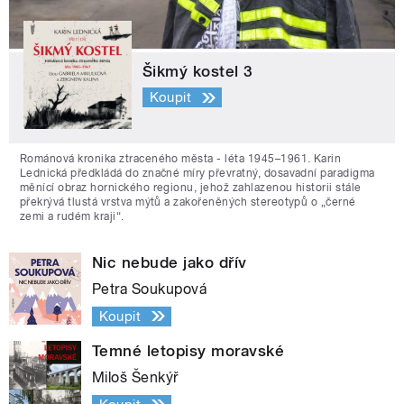
Šikmý kostel 3
Koupit
Románová kronika ztraceného města - léta 1945–1961. Karin
Lednická předkládá do značné míry převratný, dosavadní paradigma
měnící obraz hornického regionu, jehož zahlazenou historii stále
překrývá tlustá vrstva mýtů a zakořeněných stereotypů o „černé
zemi a rudém kraji“.
Nic nebude jako dřív
Petra Soukupová
Koupit
Temné letopisy moravské
Miloš Šenkýř