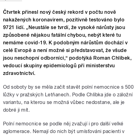
Čtvrtek přinesl nový český rekord v počtu nově
nakažených koronavirem, pozitivně testováno bylo
9721 lidí. „Neustále se tvrdí, že vysoké nárůsty jsou
způsobené nějakou fatální chybou, nebýt které tu
nemáme covid-19. K podobným nárůstům dochází v
celé Evropě a není možné si představovat, že všude
jsou neschopní odborníci,“ podotýká Roman Chlíbek,
vedoucí skupiny epidemiologů při ministerstvu
zdravotnictví.
Od soboty by se měla začít stavět polní nemocnice s 500
lůžky v pražských Letňanech. Podle Chlíbka jde o záložní
variantu, na kterou se možná vůbec nedostane, ale je
dobré ji mít.
Polní nemocnice se podle něj zvažují i pro další velké
aglomerace. Nemají do nich být umísťováni pacienti v