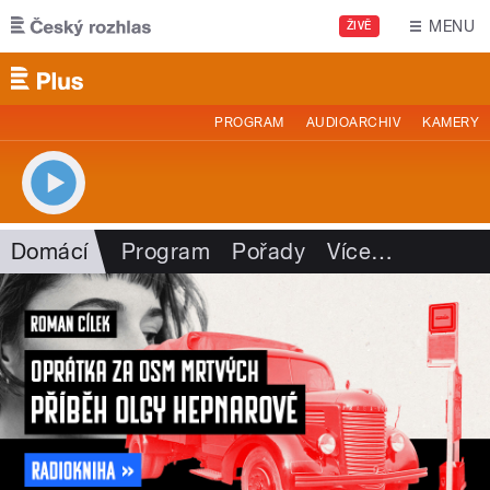
Přejít k hlavnímu obsahu
MENU
ŽIVĚ
PROGRAM
AUDIOARCHIV
KAMERY
Domácí
Program
Pořady
Více
…