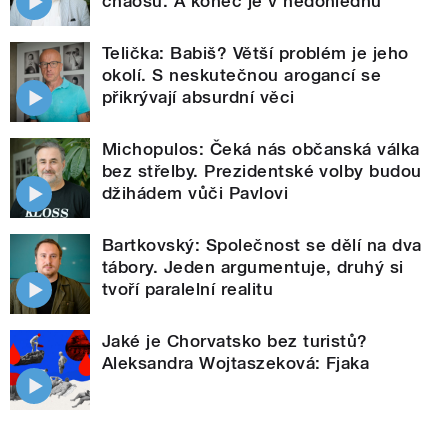
chaosu. A konec je v nedohlednu
Telička: Babiš? Větší problém je jeho
okolí. S neskutečnou arogancí se
přikrývají absurdní věci
Michopulos: Čeká nás občanská válka
bez střelby. Prezidentské volby budou
džihádem vůči Pavlovi
Bartkovský: Společnost se dělí na dva
tábory. Jeden argumentuje, druhý si
tvoří paralelní realitu
Jaké je Chorvatsko bez turistů?
Aleksandra Wojtaszeková: Fjaka