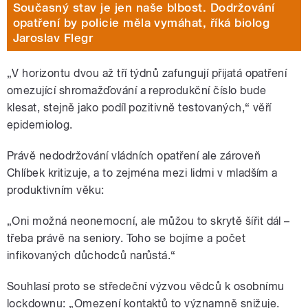
Současný stav je jen naše blbost. Dodržování
opatření by policie měla vymáhat, říká biolog
Jaroslav Flegr
„V horizontu dvou až tří týdnů zafungují přijatá opatření
omezující shromažďování a reprodukční číslo bude
klesat, stejně jako podíl pozitivně testovaných,“ věří
epidemiolog.
Právě nedodržování vládních opatření ale zároveň
Chlíbek kritizuje, a to zejména mezi lidmi v mladším a
produktivním věku:
„Oni možná neonemocní, ale můžou to skrytě šířit dál –
třeba právě na seniory. Toho se bojíme a počet
infikovaných důchodců narůstá.“
Souhlasí proto se středeční výzvou vědců k osobnímu
lockdownu: „Omezení kontaktů to významně snižuje.