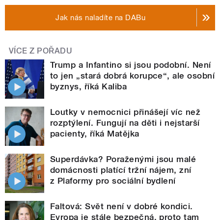
Jak nás naladíte na DABu
VÍCE Z POŘADU
Trump a Infantino si jsou podobní. Není
to jen „stará dobrá korupce“, ale osobní
byznys, říká Kaliba
Loutky v nemocnici přinášejí víc než
rozptýlení. Fungují na děti i nejstarší
pacienty, říká Matějka
Superdávka? Poraženými jsou malé
domácnosti platící tržní nájem, zní
z Plaformy pro sociální bydlení
Faltová: Svět není v dobré kondici.
Evropa je stále bezpečná, proto tam