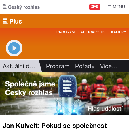
Přejít k hlavnímu obsahu
MENU
ŽIVĚ
PROGRAM
AUDIOARCHIV
KAMERY
Aktuální dění
Program
Pořady
Více
…
Jan Kulveit: Pokud se společnost