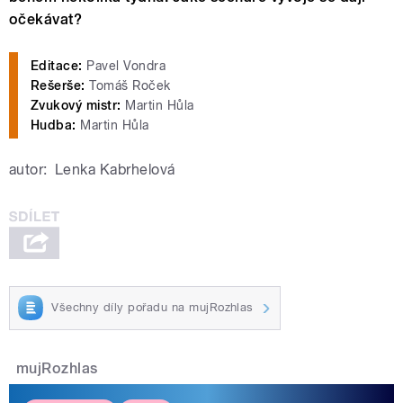
očekávat?
Editace:
Pavel Vondra
Rešerše:
Tomáš Roček
Zvukový mistr:
Martin Hůla
Hudba:
Martin Hůla
autor:
Lenka Kabrhelová
Všechny díly pořadu na mujRozhlas
mujRozhlas