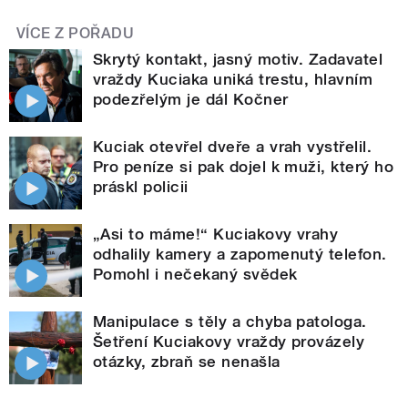
VÍCE Z POŘADU
Skrytý kontakt, jasný motiv. Zadavatel
vraždy Kuciaka uniká trestu, hlavním
podezřelým je dál Kočner
Kuciak otevřel dveře a vrah vystřelil.
Pro peníze si pak dojel k muži, který ho
práskl policii
„Asi to máme!“ Kuciakovy vrahy
odhalily kamery a zapomenutý telefon.
Pomohl i nečekaný svědek
Manipulace s těly a chyba patologa.
Šetření Kuciakovy vraždy provázely
otázky, zbraň se nenašla