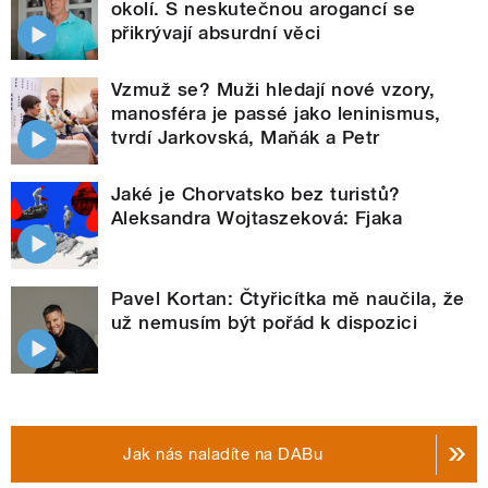
okolí. S neskutečnou arogancí se
přikrývají absurdní věci
Vzmuž se? Muži hledají nové vzory,
manosféra je passé jako leninismus,
tvrdí Jarkovská, Maňák a Petr
Jaké je Chorvatsko bez turistů?
Aleksandra Wojtaszeková: Fjaka
Pavel Kortan: Čtyřicítka mě naučila, že
už nemusím být pořád k dispozici
Jak nás naladíte na DABu