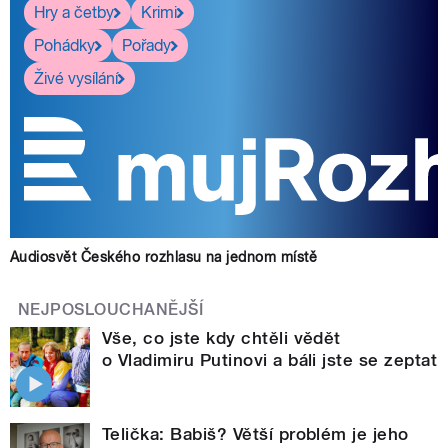
Hry a četby
Krimi
Pohádky
Pořady
Živé vysílání
Audiosvět Českého rozhlasu na jednom místě
NEJPOSLOUCHANĚJŠÍ
Vše, co jste kdy chtěli vědět
o Vladimiru Putinovi a báli jste se zeptat
Telička: Babiš? Větší problém je jeho