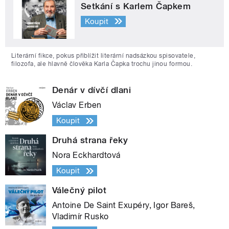
Setkání s Karlem Čapkem
Koupit
Literární fikce, pokus přiblížit literární nadsázkou spisovatele,
filozofa, ale hlavně člověka Karla Čapka trochu jinou formou.
Denár v dívčí dlani
Václav Erben
Koupit
Druhá strana řeky
Nora Eckhardtová
Koupit
Válečný pilot
Antoine De Saint Exupéry, Igor Bareš,
Vladimír Rusko