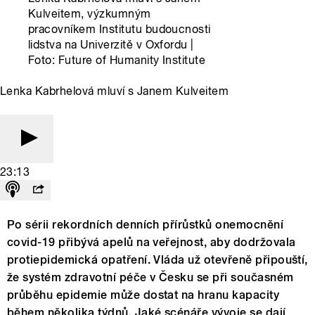
Kulveitem, výzkumným
pracovníkem Institutu budoucnosti
lidstva na Univerzitě v Oxfordu |
Foto: Future of Humanity Institute
Lenka Kabrhelová mluví s Janem Kulveitem
23:13
Po sérii rekordních denních přírůstků onemocnění
covid-19 přibývá apelů na veřejnost, aby dodržovala
protiepidemická opatření. Vláda už otevřeně připouští,
že systém zdravotní péče v Česku se při současném
průběhu epidemie může dostat na hranu kapacity
během několika týdnů. Jaké scénáře vývoje se dají