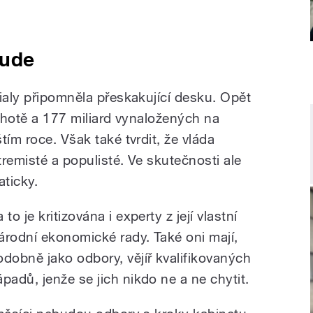
bude
ialy připomněla přeskakující desku. Opět
rahotě a 177 miliard vynaložených na
tím roce. Však také tvrdit, že vláda
tremisté a populisté. Ve skutečnosti ale
ticky.
 to je kritizována i experty z její vlastní
árodní ekonomické rady. Také oni mají,
odobně jako odbory, vějíř kvalifikovaných
ápadů, jenže se jich nikdo ne a ne chytit.