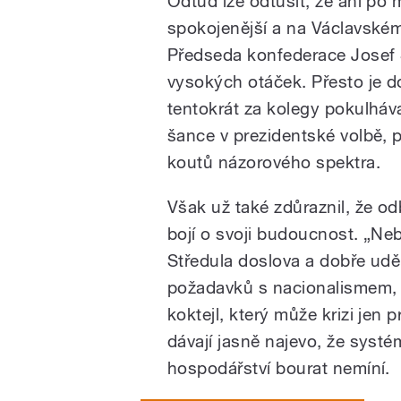
Odtud lze odtušit, že ani po
spokojenější a na Václavské
Předseda konfederace Josef 
vysokých otáček. Přesto je d
tentokrát za kolegy pokulháva
šance v prezidentské volbě, př
koutů názorového spektra.
Však už také zdůraznil, že odb
bojí o svoji budoucnost. „Neb
Středula doslova a dobře udě
požadavků s nacionalismem, b
koktejl, který může krizi jen 
dávají jasně najevo, že systé
hospodářství bourat nemíní.