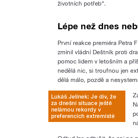
životních potřeb“.
Lépe než dnes ne
První reakce premiéra Petra F
zmínil vládní Deštník proti d
pomoc lidem v letošním a příš
nedělá nic, si troufnou jen ex
dělá málo, pozdě a nesystema
Za
Lukáš Jelínek: Je div, že
za dnešní situace ještě
N
nelámou rekordy v
p
preferencích extremisté
n