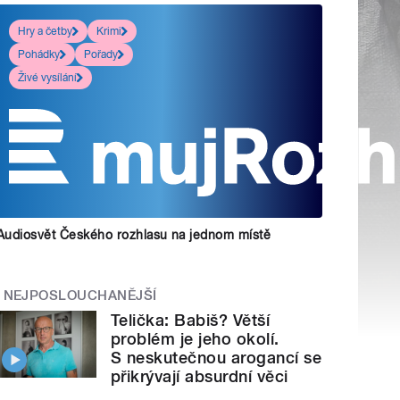
Hry a četby
Krimi
Pohádky
Pořady
Živé vysílání
Audiosvět Českého rozhlasu na jednom místě
NEJPOSLOUCHANĚJŠÍ
Telička: Babiš? Větší
problém je jeho okolí.
S neskutečnou arogancí se
přikrývají absurdní věci