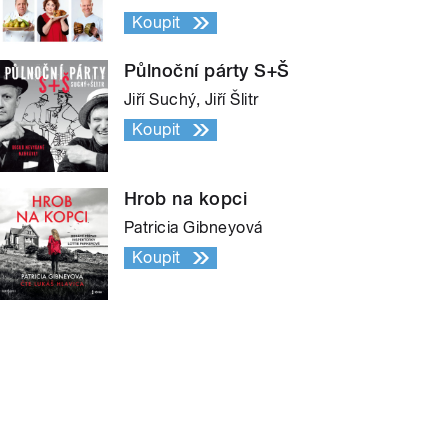
Koupit
Půlnoční párty S+Š
Jiří Suchý, Jiří Šlitr
Koupit
Hrob na kopci
Patricia Gibneyová
Koupit