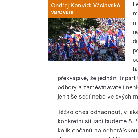
L
Ondřej Konrád: Václavské
varování
ma
m
ne
d
p
c
t
překvapivé, že jednání triparti
odbory a zaměstnavateli nehl
jen tiše sedí nebo ve svých 
Těžko dnes odhadnout, v jak
konkrétní situaci budeme 8. ř
kolik občanů na odborářskou