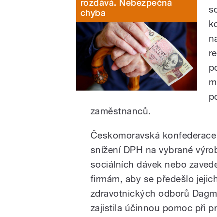
rozdává. Nebezpečná
s
chyba
k
n
r
p
m
p
zaměstnanců.
Českomoravská konfederace 
snížení DPH na vybrané výrob
sociálních dávek nebo zavede
firmám, aby se předešlo jeji
zdravotnických odborů Dagma
zajistila účinnou pomoc při 