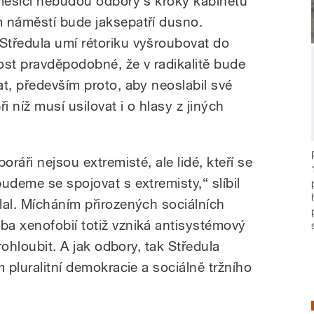
 měsíci nebudou odbory s kroky kabinetu
m náměstí bude jaksepatří dusno.
Středula umí rétoriku vyšroubovat do
ost pravděpodobné, že v radikalitě bude
t, především proto, aby neoslabil své
i níž musí usilovat i o hlasy z jiných
oráři nejsou extremisté, ale lidé, kteří se
udeme se spojovat s extremisty,“ slíbil
lal. Mícháním přirozených sociálních
a xenofobií totiž vzniká antisystémový
prohloubit. A jak odbory, tak Středula
m pluralitní demokracie a sociálně tržního