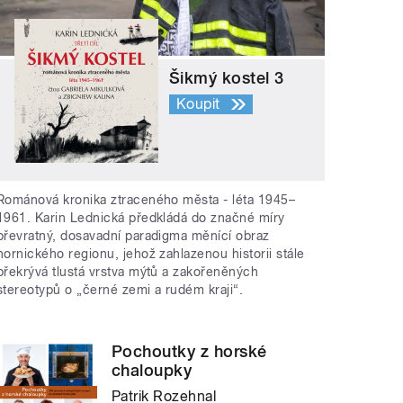
Šikmý kostel 3
Koupit
Románová kronika ztraceného města - léta 1945–
1961. Karin Lednická předkládá do značné míry
převratný, dosavadní paradigma měnící obraz
hornického regionu, jehož zahlazenou historii stále
překrývá tlustá vrstva mýtů a zakořeněných
stereotypů o „černé zemi a rudém kraji“.
Pochoutky z horské
chaloupky
Patrik Rozehnal