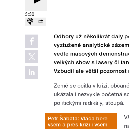
3:30
Odbory už několikrát daly p
vyztužené analytické zázemí,
vedle masových demonstrací 
velkých show s lasery či ta
Vzbudil ale větší pozornost 
Země se ocitla v krizi, občané
ukázala i nezvykle početná 
politickými radikály, stoupá.
V
Petr Šabata: Vláda bere
všem a přes krizi i všem
n