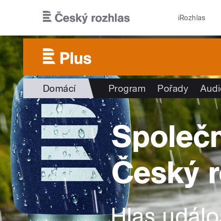
Přejít k hlavnímu obsahu
iRozhlas
Domácí
Program
Pořady
Audi