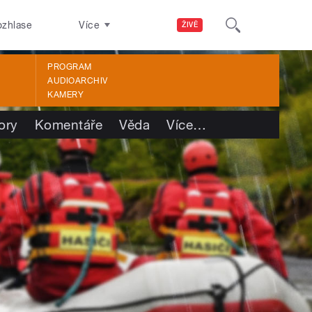
ozhlase
Více
ŽIVĚ
PROGRAM
AUDIOARCHIV
KAMERY
ory
Komentáře
Věda
Více
…