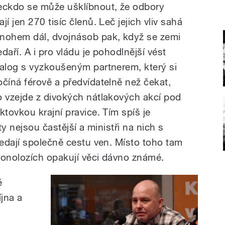
eckdo se může ušklíbnout, že odbory
jí jen 270 tisíc členů. Leč jejich vliv sahá
nohem dál, dvojnásob pak, když se zemi
daří. A i pro vládu je pohodlnější vést
ialog s vyzkoušeným partnerem, který si
očíná férově a předvídatelně než čekat,
o vzejde z divokých nátlakových akcí pod
aktovkou krajní pravice. Tím spíš je
ty nejsou častější a ministři na nich s
edají společně cestu ven. Místo toho tam
monolozích opakují věci dávno známé.
é
íjna a