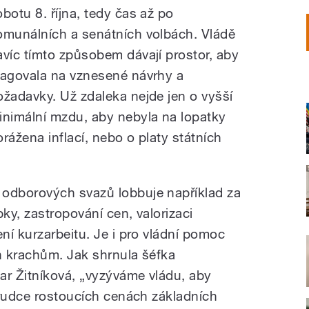
obotu 8. října, tedy čas až po
omunálních a senátních volbách. Vládě
avíc tímto způsobem dávají prostor, aby
eagovala na vznesené návrhy a
ožadavky. Už zdaleka nejde jen o vyšší
inimální mzdu, aby nebyla na lopatky
orážena inflací, nebo o platy státních
odborových svazů lobbuje například za
ky, zastropování cen, valorizaci
ní kurzarbeitu. Je i pro vládní pomoc
ch krachům. Jak shrnula šéfka
r Žitníková, „vyzýváme vládu, aby
prudce rostoucích cenách základních