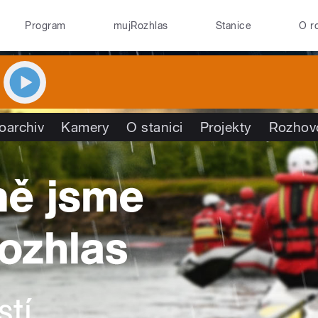
Program
mujRozhlas
Stanice
O r
oarchiv
Kamery
O stanici
Projekty
Rozhov