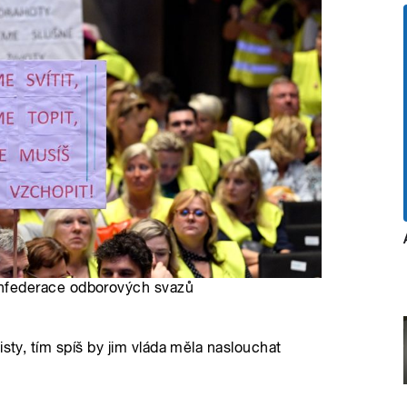
nfederace odborových svazů
isty, tím spíš by jim vláda měla naslouchat