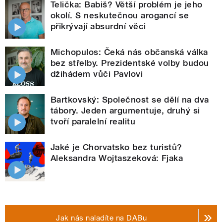
Telička: Babiš? Větší problém je jeho
okolí. S neskutečnou arogancí se
přikrývají absurdní věci
Michopulos: Čeká nás občanská válka
bez střelby. Prezidentské volby budou
džihádem vůči Pavlovi
Bartkovský: Společnost se dělí na dva
tábory. Jeden argumentuje, druhý si
tvoří paralelní realitu
Jaké je Chorvatsko bez turistů?
Aleksandra Wojtaszeková: Fjaka
Jak nás naladíte na DABu