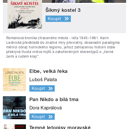
Šikmý kostel 3
Koupit
Románová kronika ztraceného města - léta 1945–1961. Karin
Lednická předkládá do značné míry převratný, dosavadní paradigma
měnící obraz hornického regionu, jehož zahlazenou historii stále
překrývá tlustá vrstva mýtů a zakořeněných stereotypů o „černé
zemi a rudém kraji“.
Elbe, velká řeka
Luboš Palata
Koupit
Pan Nikdo a bílá tma
Dora Kaprálová
Koupit
Temné letopisy moravské