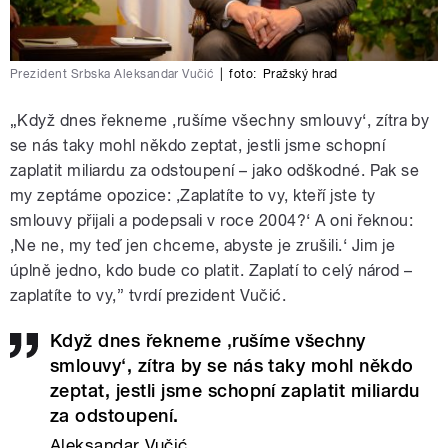
Prezident Srbska Aleksandar Vučić
|
foto:
Pražský hrad
„
Když dnes řekneme ‚rušíme všechny smlouvy‘, zítra by
se nás taky mohl někdo zeptat, jestli jsme schopní
zaplatit miliardu za odstoupení – jako odškodné.
Pak se
my zeptáme opozice: ‚Zaplatíte to vy, kteří jste ty
smlouvy přijali a podepsali v roce 2004?‘ A oni řeknou:
‚Ne ne, my teď jen chceme, abyste je zrušili.‘ Jim je
úplně jedno, kdo bude co platit. Zaplatí to celý národ –
zaplatíte to vy,” tvrdí prezident Vučić.
Když dnes řekneme ‚rušíme všechny
smlouvy‘, zítra by se nás taky mohl někdo
zeptat, jestli jsme schopní zaplatit miliardu
za odstoupení.
Aleksandar Vučić