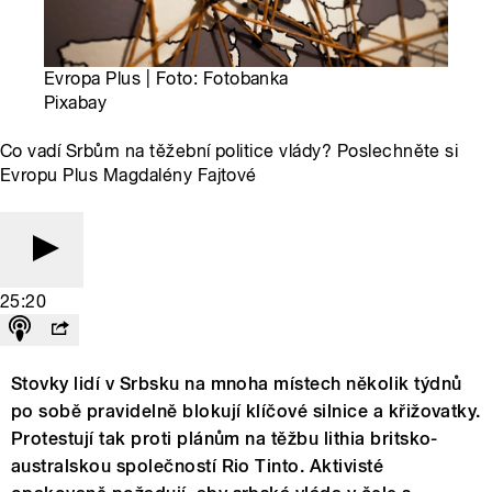
Evropa Plus | Foto: Fotobanka
Pixabay
Co vadí Srbům na těžební politice vlády? Poslechněte si
Evropu Plus Magdalény Fajtové
25:20
Stovky lidí v Srbsku na mnoha místech několik týdnů
po sobě pravidelně blokují klíčové silnice a křižovatky.
Protestují tak proti plánům na těžbu lithia britsko-
australskou společností Rio Tinto. Aktivisté