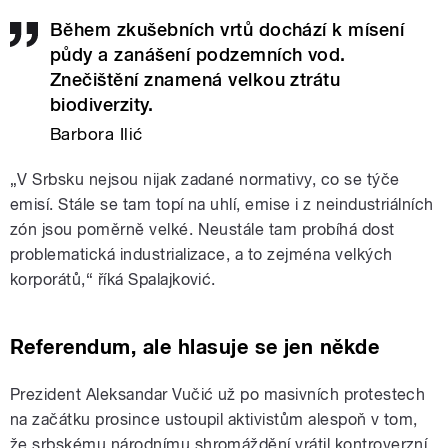
Během zkušebních vrtů dochází k mísení
půdy a zanášení podzemních vod.
Znečištění znamená velkou ztrátu
biodiverzity.
Barbora Ilić
„V Srbsku nejsou nijak zadané normativy, co se týče
emisí. Stále se tam topí na uhlí, emise i z neindustriálních
zón jsou poměrně velké. Neustále tam probíhá dost
problematická industrializace, a to zejména velkých
korporátů,“ říká Spalajković.
Referendum, ale hlasuje se jen někde
Prezident Aleksandar Vučić už po masivních protestech
na začátku prosince ustoupil aktivistům alespoň v tom,
že srbskému národnímu shromáždění vrátil kontroverzní