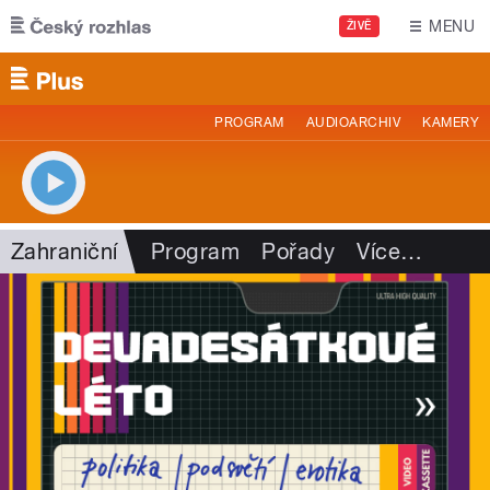
Přejít k hlavnímu obsahu
MENU
ŽIVĚ
PROGRAM
AUDIOARCHIV
KAMERY
Zahraniční
Program
Pořady
Více
…