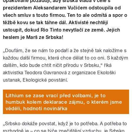
opakovaně požadují, aby srbská vláda v čele s
prezidentem Aleksandarem Vučićem odstoupila od
všech smluv s touto firmou. Ten to ale odmítá a spor o
těžbě kovu se tak táhne dál. Aktivisté nechtějí
ustoupit, dokud Rio Tinto nevytlačí ze země. Jejich
heslem je Marš ze Srbska!
„Doufám, že se nám to podaří a že stejně tak naložíme s
každou další firmou, která chce dělat to co oni. S každým
dalším, kdo bude chtít ničit přírodu v Srbsku,“ říká
aktivistka Teodora Gavranová z organizace Ekološki
ustanak, Ekologické povstání.
Lithium se zase vrací před volbami, je to
humbuk kolem deklarace zájmu, o kterém jsme
věděli, hodnotí novinářka
„
Srbsko dokáže povstat, když je to potřeba. A potřeba to
rozhodně je – co se týče znečištění vzduchu, je Srbsko