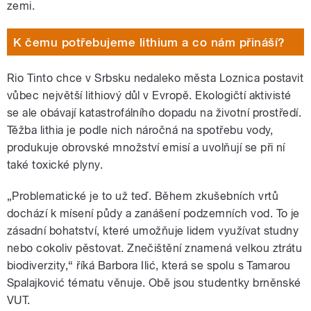
zemi.
K čemu potřebujeme lithium a co nám přináší?
Rio Tinto chce v Srbsku nedaleko města Loznica postavit
vůbec největší lithiový důl v Evropě. Ekologičtí aktivisté
se ale obávají katastrofálního dopadu na životní prostředí.
Těžba lithia je podle nich náročná na spotřebu vody,
produkuje obrovské množství emisí a uvolňují se při ní
také toxické plyny.
„Problematické je to už teď. Během zkušebních vrtů
dochází k mísení půdy a zanášení podzemních vod. To je
zásadní bohatství, které umožňuje lidem využívat studny
nebo cokoliv pěstovat. Znečištění znamená velkou ztrátu
biodiverzity,“ říká Barbora Ilić, která se spolu s Tamarou
Spalajković tématu věnuje. Obě jsou studentky brněnské
VUT.