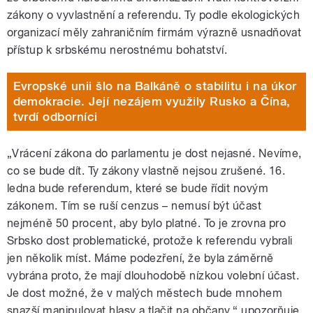
zákony o vyvlastnění a referendu. Ty podle ekologických
organizací měly zahraničním firmám výrazně usnadňovat
přístup k srbskému nerostnému bohatství.
Evropské unii šlo na Balkáně o stabilitu i na úkor
demokracie. Její nezájem využily Rusko a Čína,
tvrdí odborníci
„Vrácení zákona do parlamentu je dost nejasné. Nevíme,
co se bude dít. Ty zákony vlastně nejsou zrušené. 16.
ledna bude referendum, které se bude řídit novým
zákonem. Tím se ruší cenzus – nemusí být účast
nejméně 50 procent, aby bylo platné.
To je zrovna pro
Srbsko dost problematické, protože k referendu vybrali
jen několik míst. Máme podezření, že byla záměrně
vybrána proto, že mají dlouhodobě nízkou volební účast.
Je dost možné, že v malých městech bude mnohem
snazší manipulovat hlasy a tlačit na občany
,“ upozorňuje