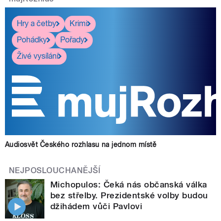
Hry a četby
Krimi
Pohádky
Pořady
Živé vysílání
Audiosvět Českého rozhlasu na jednom místě
NEJPOSLOUCHANĚJŠÍ
Michopulos: Čeká nás občanská válka
bez střelby. Prezidentské volby budou
džihádem vůči Pavlovi