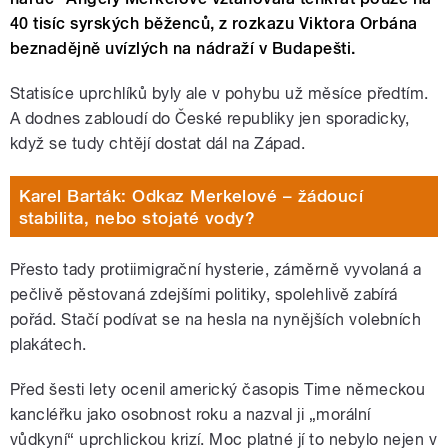
40 tisíc syrských běženců, z rozkazu Viktora Orbána
beznadějně uvízlých na nádraží v Budapešti.
Statisíce uprchlíků byly ale v pohybu už měsíce předtím.
A dodnes zabloudí do České republiky jen sporadicky,
když se tudy chtějí dostat dál na Západ.
Karel Barták: Odkaz Merkelové – žádoucí
stabilita, nebo stojaté vody?
Přesto tady protiimigrační hysterie, záměrně vyvolaná a
pečlivě pěstovaná zdejšími politiky, spolehlivě zabírá
pořád. Stačí podívat se na hesla na nynějších volebních
plakátech.
Před šesti lety ocenil americký časopis Time německou
kancléřku jako osobnost roku a nazval ji „morální
vůdkyní“ uprchlickou krizí. Moc platné jí to nebylo nejen v