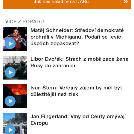
Jak nás naladíte na DABu
VÍCE Z POŘADU
Matěj Schneider: Středoví demokraté
prohráli v Michiganu. Podaří se levici
úspěch zopakovat?
Libor Dvořák: Strach z mobilizace žene
Rusy do zahraničí
Ivan Štern: Veřejný zájem by měl být
důležitější než zisk
Jan Fingerland: Vlny od Ceuty omývají
Evropu