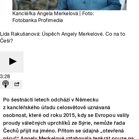
Kancléřka Angela Merkelová | Foto:
Fotobanka Profimedia
Lída Rakušanová: Úspěch Angely Merkelové. Co na to
Češi?
3:28
Po šestnácti letech odchází v Německu
z kancléřského úřadu celosvětově uznávaná
osobnost, které od roku 2015, kdy se Evropou valily
proudy válečných uprchlíků ze Sýrie, nemůže řada
Čechů přijít na jméno. Přitom se údajná „otevřená
náruč“ Angely Merkelové vztahovala tenkrát pouze na