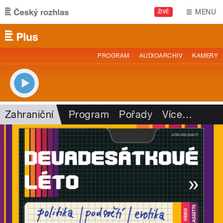
Přejít k hlavnímu obsahu
MENU
ŽIVĚ
PROGRAM
AUDIOARCHIV
KAMERY
Zahraniční
Program
Pořady
Více
…