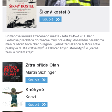
Šikmý kostel 3
Koupit
Románová kronika ztraceného města - léta 1945–1961. Karin
Lednická předkládá do značné míry převratný, dosavadní paradigma
měnící obraz hornického regionu, jehož zahlazenou historii stále
překrývá tlustá vrstva mýtů a zakořeněných stereotypů o „černé
zemi a rudém kraji“.
Zítra přijde Olah
Martin Sichinger
Koupit
Kněhyně
Kaczi
Koupit