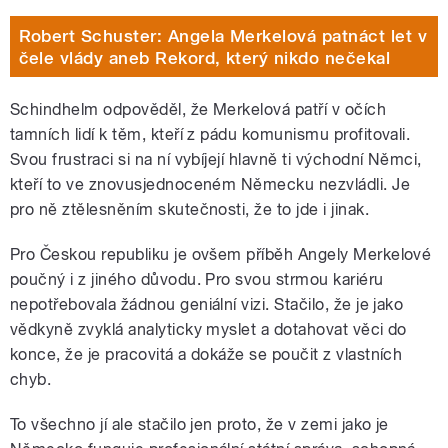
Robert Schuster: Angela Merkelová patnáct let v
čele vlády aneb Rekord, který nikdo nečekal
Schindhelm odpověděl, že Merkelová patří v očích
tamních lidí k těm, kteří z pádu komunismu profitovali.
Svou frustraci si na ní vybíjejí hlavně ti východní Němci,
kteří to ve znovusjednoceném Německu nezvládli. Je
pro ně ztělesněním skutečnosti, že to jde i jinak.
Pro Českou republiku je ovšem příběh Angely Merkelové
poučný i z jiného důvodu. Pro svou strmou kariéru
nepotřebovala žádnou geniální vizi. Stačilo, že je jako
vědkyně zvyklá analyticky myslet a dotahovat věci do
konce, že je pracovitá a dokáže se poučit z vlastních
chyb.
To všechno jí ale stačilo jen proto, že v zemi jako je