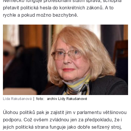
Německo funguje profesionální státní správa, schopná
přetavit politická hesla do konkrétních zákonů. A to
rychle a pokud možno bezchybně.
Lída Rakušanová
|
foto:
archiv Lídy Rakušanové
Úlohou politiků pak je zajistit jim v parlamentu většinovou
podporu. Což ovšem zvládnou jen za předpokladu, že i
jejich politická strana funguje jako dobře seřízený stroj,