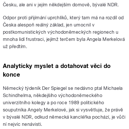
Česku, ale ani v jejím někdejším domově, bývalé NDR.
Odpor proti přijímání uprchlíků, který tam má na rozdíl od
Česka alespoň reálný základ, jen umocnil v
postkomunistických východoněmeckých regionech u
mnoha lidí frustraci, jejímž terčem byla Angela Merkelová
už předtím.
Analyticky myslet a dotahovat věci do
konce
Německý týdeník Der Spiegel se nedávno ptal Michaela
Schindhelma, někdejšího východoněmeckého
univerzitního kolegy a po roce 1989 politického
souputníka Angely Merkelové, jak si vysvětluje, že právě
v bývalé NDR, odkud německá kancléřka pochází, je vůči
ní nejvíc nenávisti.