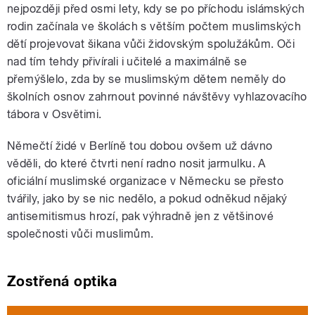
nejpozději před osmi lety, kdy se po příchodu islámských
rodin začínala ve školách s větším počtem muslimských
dětí projevovat šikana vůči židovským spolužákům. Oči
nad tím tehdy přivírali i učitelé a maximálně se
přemýšlelo, zda by se muslimským dětem neměly do
školních osnov zahrnout povinné návštěvy vyhlazovacího
tábora v Osvětimi.
Němečtí židé v Berlíně tou dobou ovšem už dávno
věděli, do které čtvrti není radno nosit jarmulku. A
oficiální muslimské organizace v Německu se přesto
tvářily, jako by se nic nedělo, a pokud odněkud nějaký
antisemitismus hrozí, pak výhradně jen z většinové
společnosti vůči muslimům.
Zostřená optika