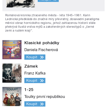
Románová kronika ztraceného města - léta 1945–1961. Karin
Lednická předkládá do značné míry převratný, dosavadní paradigma
měnící obraz hornického regionu, jehož zahlazenou historii stále
překrývá tlustá vrstva mýtů a zakořeněných stereotypů o „černé
zemi a rudém kraji“.
Klasické pohádky
Daniela Fischerová
Koupit
Zámek
Franz Kafka
Koupit
1-25
Toulky první republikou
Koupit