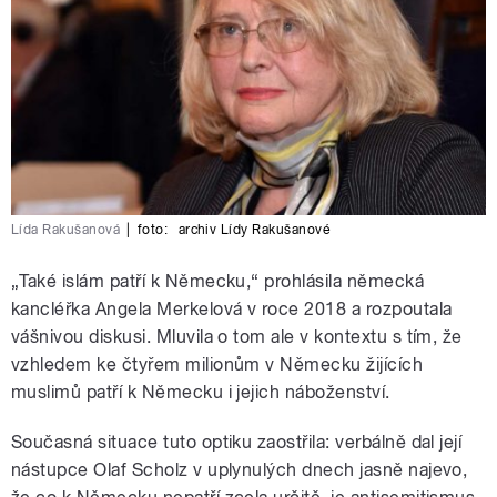
Lída Rakušanová
|
foto:
archiv Lídy Rakušanové
„Také islám patří k Německu,“ prohlásila německá
kancléřka Angela Merkelová v roce 2018 a rozpoutala
vášnivou diskusi. Mluvila o tom ale v kontextu s tím, že
vzhledem ke čtyřem milionům v Německu žijících
muslimů patří k Německu i jejich náboženství.
Současná situace tuto optiku zaostřila: verbálně dal její
nástupce Olaf Scholz v uplynulých dnech jasně najevo,