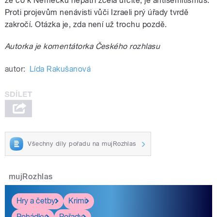
že co k Německu nepatří zcela určitě, je antisemitismus.
Proti projevům nenávisti vůči Izraeli prý úřady tvrdě
zakročí. Otázka je, zda není už trochu pozdě.
Autorka je komentátorka Českého rozhlasu
autor:
Lída Rakušanová
Všechny díly pořadu na mujRozhlas
mujRozhlas
Hry a četby
Krimi
Pohádky
Pořady