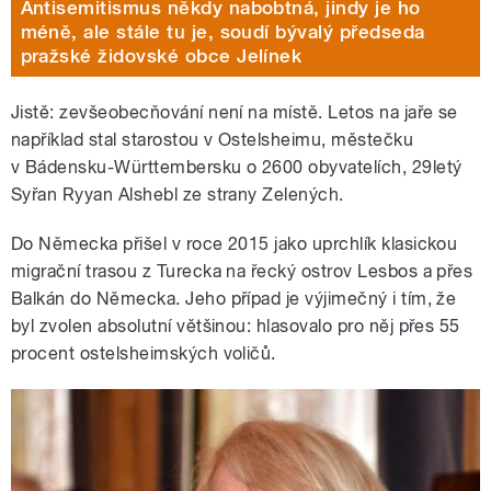
Antisemitismus někdy nabobtná, jindy je ho
méně, ale stále tu je, soudí bývalý předseda
pražské židovské obce Jelínek
Jistě: zevšeobecňování není na místě. Letos na jaře se
například stal starostou v Ostelsheimu, městečku
v Bádensku-Württembersku o 2600 obyvatelích, 29letý
Syřan Ryyan Alshebl ze strany Zelených.
Do Německa přišel v roce 2015 jako uprchlík klasickou
migrační trasou z Turecka na řecký ostrov Lesbos a přes
Balkán do Německa. Jeho případ je výjimečný i tím, že
byl zvolen absolutní většinou: hlasovalo pro něj přes 55
procent ostelsheimských voličů.