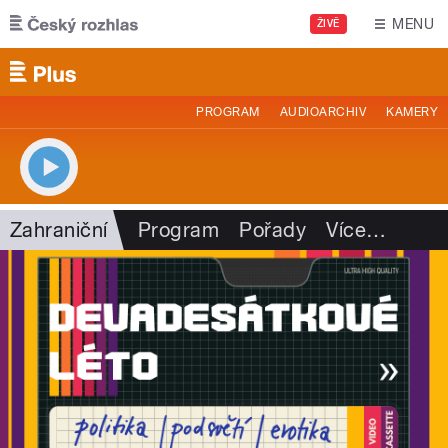
Přejít k hlavnímu obsahu
MENU
ŽIVĚ
PROGRAM
AUDIOARCHIV
KAMERY
Zahraniční
Program
Pořady
Více
…