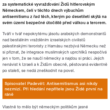
za systematické vyvražďování Židů hitlerovským
Německem, čelí v těchto dnech výbuchům
antisemitismu z řad těch, kterým po desetiletí skýtá na
svém území bezpečné útočiště před válkou a terorem.
Tváří v tvář nepokrytému jásotu arabských demonstrantů
nad bestiálním vražděním izraelských civilistů
palestinskými teroristy z Hamásu nezbývá Německu než
si přiznat, že integrace muslimských uprchlíků nespočívá
jen v tom, že se naučí německy a najdou si práci. Jejich
nenávist k Izraeli a k Židům obecně, pěstovaná evidentně
po staletí, se nedá zneškodnit na povel.
Spisovatel Padevět: Antisemitismus asi nikdy
nezmizí. Při hledání nepřítele jsou Židé první na
ráně
Vlastně to mělo být německým politikům jasné