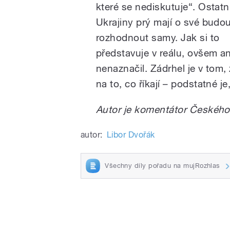
které se nediskutuje“. Ostatn
Ukrajiny prý mají o své budo
rozhodnout samy. Jak si to
představuje v reálu, ovšem an
nenaznačil. Zádrhel je v tom,
na to, co říkají – podstatné je
Autor je komentátor Českého
autor:
Libor Dvořák
Všechny díly pořadu na mujRozhlas