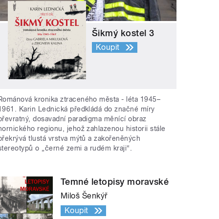
Šikmý kostel 3
Koupit
Románová kronika ztraceného města - léta 1945–
1961. Karin Lednická předkládá do značné míry
převratný, dosavadní paradigma měnící obraz
hornického regionu, jehož zahlazenou historii stále
překrývá tlustá vrstva mýtů a zakořeněných
stereotypů o „černé zemi a rudém kraji“.
Temné letopisy moravské
Miloš Šenkýř
Koupit