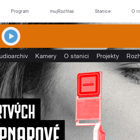
Program
mujRozhlas
Stanice
O r
udioarchiv
Kamery
O stanici
Projekty
Rozh