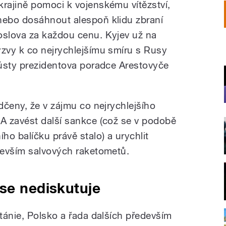
krajině pomoci k vojenskému vítězství,
nebo dosáhnout alespoň klidu zbraní
oslova za každou cenu. Kyjev už na
ýzvy k co nejrychlejšímu smíru s Rusy
ústy prezidentova poradce Arestovyče
dčeny, že v zájmu co nejrychlejšího
A zavést další sankce (což se v podobě
o balíčku právě stalo) a urychlit
devším salvových raketometů.
se nediskutuje
tánie, Polsko a řada dalších především