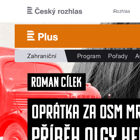
Přejít k hlavnímu obsahu
iRozhlas
Zahraniční
Program
Pořady
A