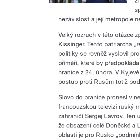
z
s
nezávislost a její metropole 
Velký rozruch v této otázce z
Kissinger. Tento patriarcha „r
politiky se rovněž vyslovil pro
příměří, které by předpokláda
hranice z 24. února. V Kyjevě 
postup proti Rusům totiž pod
Slovo do pranice pronesl v ne
francouzskou televizi ruský m
zahraničí Sergej Lavrov. Ten 
že obsazení celé Doněcké a
oblasti je pro Rusko „podmín