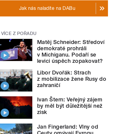
Jak nás naladíte na DABu
VÍCE Z POŘADU
Matěj Schneider: Středoví
demokraté prohráli
v Michiganu. Podaří se
levici úspěch zopakovat?
Libor Dvořák: Strach
z mobilizace žene Rusy do
zahraničí
Ivan Štern: Veřejný zájem
by měl být důležitější než
zisk
Jan Fingerland: Vlny od
Ceuty omývají Evropu