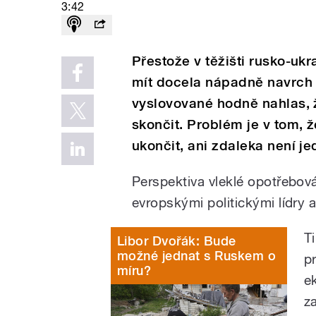
3:42
Přestože v těžišti rusko-ukr
mít docela nápadně navrch R
vyslovované hodně nahlas, ž
skončit. Problém je v tom, 
ukončit, ani zdaleka není je
Perspektiva vleklé opotřebová
evropskými politickými lídry a
T
Libor Dvořák: Bude
možné jednat s Ruskem o
p
míru?
e
z