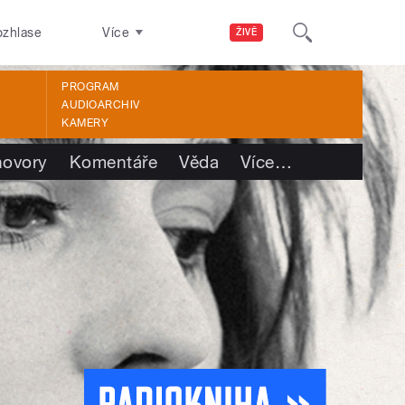
ozhlase
Více
ŽIVĚ
PROGRAM
AUDIOARCHIV
KAMERY
ovory
Komentáře
Věda
Více
…