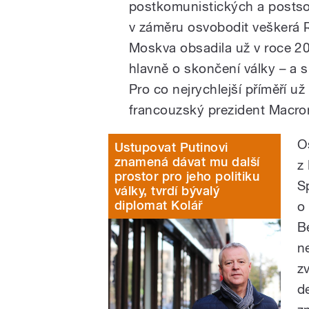
postkomunistických a postso
v záměru osvobodit veškerá 
Moskva obsadila už v roce 20
hlavně o skončení války – a s
Pro co nejrychlejší příměří u
francouzský prezident Macron
O
Ustupovat Putinovi
znamená dávat mu další
z
prostor pro jeho politiku
S
války, tvrdí bývalý
diplomat Kolář
o
B
n
zv
d