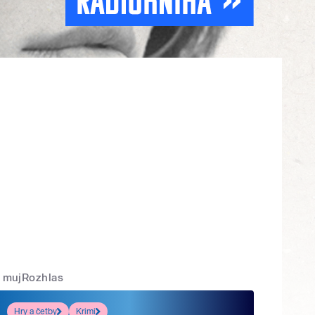
mujRozhlas
Hry a četby
Krimi