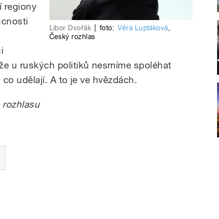
í regiony
ucnosti
Libor Dvořák
|
foto:
Věra Luptáková
,
Český rozhlas
i
 že u ruských politiků nesmíme spoléhat
, co udělají. A to je ve hvězdách.
 rozhlasu