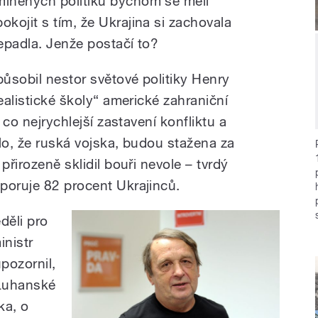
míněných politiků bychom se měli
pokojit s tím, že Ukrajina si zachovala
nepadla. Jenže postačí to?
působil nestor světové politiky Henry
ealistické školy“ americké zahraniční
 co nejrychlejší zastavení konfliktu a
lo, že ruská vojska, budou stažena za
přirozeně sklidil bouři nevole – tvrdý
poruje 82 procent Ukrajinců.
děli pro
inistr
upozornil,
 Luhanské
ka, o