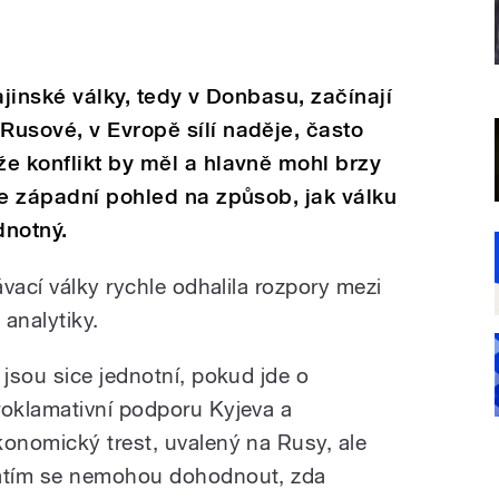
ajinské války, tedy v Donbasu, začínají
usové, v Evropě sílí naděje, často
e konflikt by měl a hlavně mohl brzy
že západní pohled na způsob, jak válku
dnotný.
vací války rychle odhalila rozpory mezi
 analytiky.
i jsou sice jednotní, pokud jde o
roklamativní podporu Kyjeva a
konomický trest, uvalený na Rusy, ale
atím se nemohou dohodnout, zda