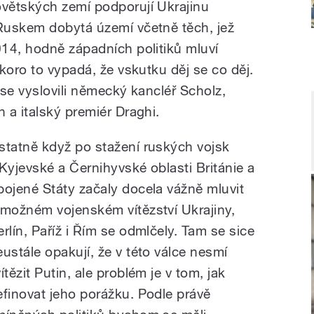
větských zemí podporují Ukrajinu
Ruskem dobytá území včetně těch, jež
14, hodně západních politiků mluví
koro to vypadá, že vskutku děj se co děj.
ž se vyslovili německý kancléř Scholz,
 a italský premiér Draghi.
statně když po stažení ruských vojsk
 Kyjevské a Černihyvské oblasti Británie a
pojené Státy začaly docela vážně mluvit
 možném vojenském vítězství Ukrajiny,
erlín, Paříž i Řím se odmlčely. Tam se sice
eustále opakují, že v této válce nesmí
ítězit Putin, ale problém je v tom, jak
efinovat jeho porážku. Podle právě