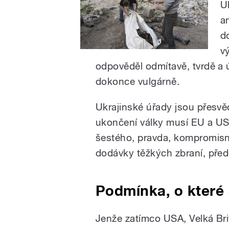
U
a
d
v
odpověděl odmítavě, tvrdě a 
dokonce vulgárně.
Ukrajinské úřady jsou přesvě
ukončení války musí EU a US
šestého, pravda, kompromisníh
dodávky těžkých zbraní, pře
Podmínka, o které 
Jenže zatímco USA, Velká Bri