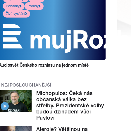
Pohádky
Pořady
Živé vysílání
Audiosvět Českého rozhlasu na jednom místě
NEJPOSLOUCHANĚJŠÍ
Michopulos: Čeká nás
občanská válka bez
střelby. Prezidentské volby
budou džihádem vůči
Pavlovi
Alergie? Většinou na