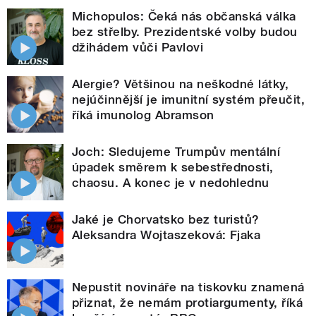
Michopulos: Čeká nás občanská válka
bez střelby. Prezidentské volby budou
džihádem vůči Pavlovi
Alergie? Většinou na neškodné látky,
nejúčinnější je imunitní systém přeučit,
říká imunolog Abramson
Joch: Sledujeme Trumpův mentální
úpadek směrem k sebestřednosti,
chaosu. A konec je v nedohlednu
Jaké je Chorvatsko bez turistů?
Aleksandra Wojtaszeková: Fjaka
Nepustit novináře na tiskovku znamená
přiznat, že nemám protiargumenty, říká