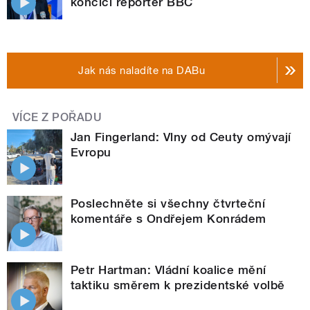
končící reportér BBC
Jak nás naladíte na DABu
VÍCE Z POŘADU
Jan Fingerland: Vlny od Ceuty omývají
Evropu
Poslechněte si všechny čtvrteční
komentáře s Ondřejem Konrádem
Petr Hartman: Vládní koalice mění
taktiku směrem k prezidentské volbě