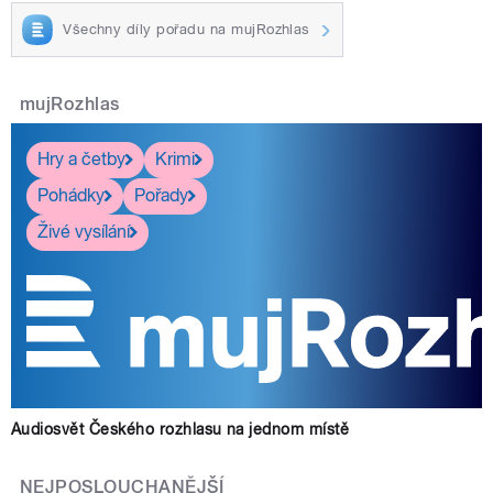
Všechny díly pořadu na mujRozhlas
mujRozhlas
Hry a četby
Krimi
Pohádky
Pořady
Živé vysílání
Audiosvět Českého rozhlasu na jednom místě
NEJPOSLOUCHANĚJŠÍ