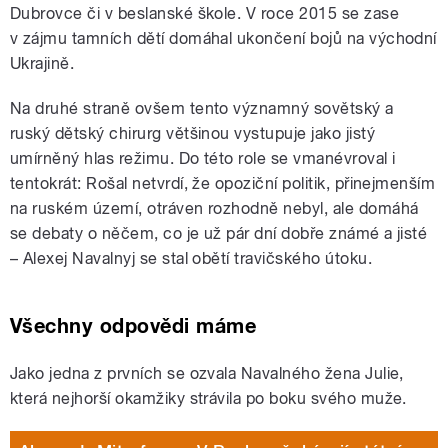
Dubrovce či v beslanské škole. V roce 2015 se zase
v zájmu tamních dětí domáhal ukončení bojů na východní
Ukrajině.
Na druhé straně ovšem tento významný sovětský a
ruský dětský chirurg většinou vystupuje jako jistý
umírněný hlas režimu. Do této role se vmanévroval i
tentokrát: Rošal netvrdí, že opoziční politik, přinejmenším
na ruském území, otráven rozhodně nebyl, ale domáhá
se debaty o něčem, co je už pár dní dobře známé a jisté
– Alexej Navalnyj se stal obětí travičského útoku.
Všechny odpovědi máme
Jako jedna z prvních se ozvala Navalného žena Julie,
která nejhorší okamžiky strávila po boku svého muže.