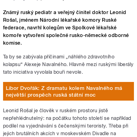
Známý ruský pediatr a veřejný činitel doktor Leonid
Rošal, jménem Národní lékařské komory Ruské
federace, navrhl kolegům ve Spolkové lékařské
komoře vytvoření společné rusko-německé odborné
komise.
Ta by se zabývala příčinami „náhlého zdravotního
kolapsu“ Alexeje Navalného. Hlavně mezi ruskými liberály
tato iniciativa vyvolala bouři nevole.
Libor Dvořák: Z dramatu kolem Navalného má
největší prospěch ruská státní moc
Leonid Rošal je člověk v ruském prostoru jistě
nepřehlédnutelný: na počátku tohoto století se například
podílel na vyjednávání s čečenskými teroristy. Třeba při
jejich brutálních akcích v moskevském Divadle na