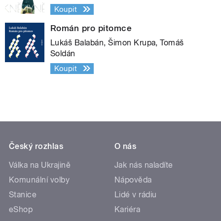
Koupit
Román pro pitomce
Lukáš Balabán, Šimon Krupa, Tomáš
Soldán
Koupit
Český rozhlas
O nás
Válka na Ukrajině
Jak nás naladíte
Komunální volby
Nápověda
Stanice
Lidé v rádiu
eShop
Kariéra