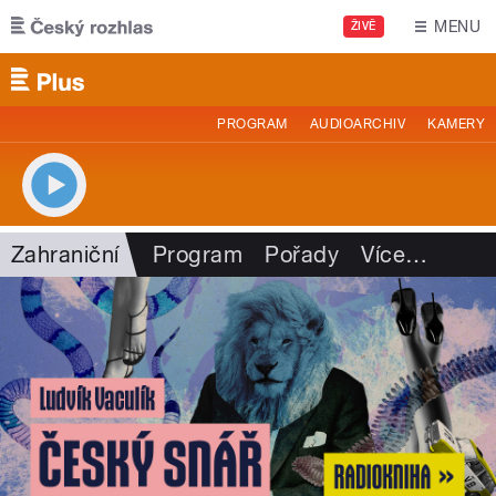
Přejít k hlavnímu obsahu
MENU
ŽIVĚ
PROGRAM
AUDIOARCHIV
KAMERY
Zahraniční
Program
Pořady
Více
…