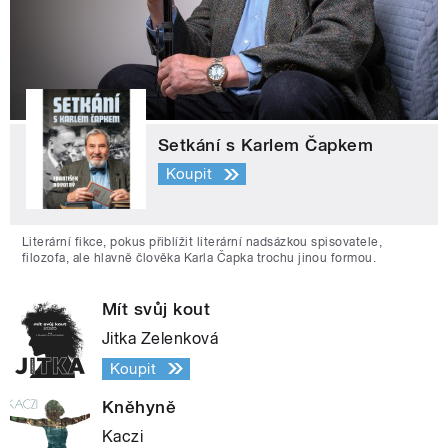
Setkání s Karlem Čapkem
Koupit
Literární fikce, pokus přiblížit literární nadsázkou spisovatele,
filozofa, ale hlavně člověka Karla Čapka trochu jinou formou.
Mít svůj kout
Jitka Zelenková
Koupit
Kněhyně
Kaczi