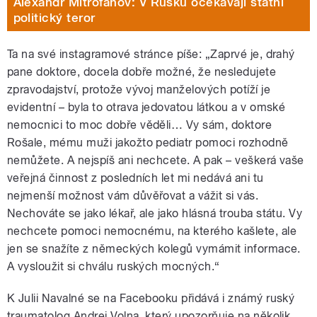
Alexandr Mitrofanov: V Rusku očekávají státní
politický teror
Ta na své instagramové stránce píše: „Zaprvé je, drahý
pane doktore, docela dobře možné, že nesledujete
zpravodajství, protože vývoj manželových potíží je
evidentní – byla to otrava jedovatou látkou a v omské
nemocnici to moc dobře věděli… Vy sám, doktore
Rošale, mému muži jakožto pediatr pomoci rozhodně
nemůžete. A nejspíš ani nechcete. A pak – veškerá vaše
veřejná činnost z posledních let mi nedává ani tu
nejmenší možnost vám důvěřovat a vážit si vás.
Nechováte se jako lékař, ale jako hlásná trouba státu. Vy
nechcete pomoci nemocnému, na kterého kašlete, ale
jen se snažíte z německých kolegů vymámit informace.
A vysloužit si chválu ruských mocných.“
K Julii Navalné se na Facebooku přidává i známý ruský
traumatolog Andrej Volna, který upozorňuje na několik