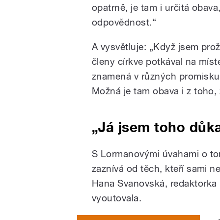
opatrně, je tam i určitá obava,
odpovědnost.“
A vysvětluje: „Když jsem prož
členy církve potkával na míst
znamená v různých promiskui
Možná je tam obava i z toho, 
„Já jsem toho dů
S Lormanovými úvahami o tom
zaznívá od těch, kteří sami ne
Hana Svanovská, redaktorka R
vyoutovala.