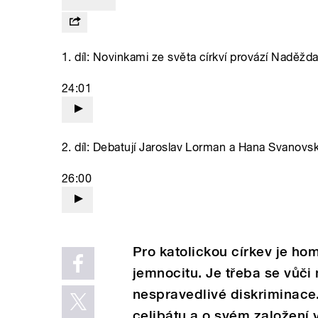
1. díl: Novinkami ze světa církví provází Naděžd
24:01
2. díl: Debatují Jaroslav Lorman a Hana Svanovs
26:00
Pro katolickou církev je ho
jemnocitu. Je třeba se vůč
nespravedlivé diskriminace. 
celibátu a o svém založení v