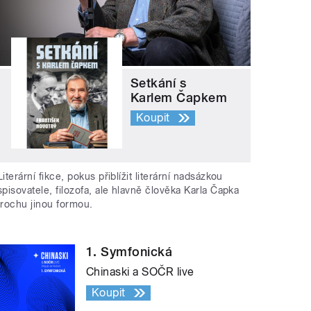
Setkání s
Karlem Čapkem
Koupit
Literární fikce, pokus přiblížit literární nadsázkou
spisovatele, filozofa, ale hlavně člověka Karla Čapka
trochu jinou formou.
1. Symfonická
Chinaski a SOČR live
Koupit