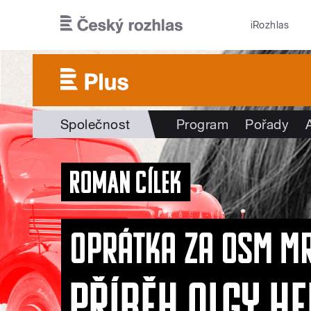
Přejít k hlavnímu obsahu
iRozhlas
Společnost
Program
Pořady