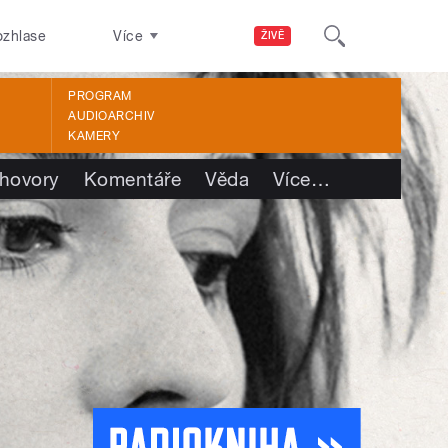
ozhlase
Více
ŽIVĚ
PROGRAM
AUDIOARCHIV
KAMERY
hovory
Komentáře
Věda
Více
…