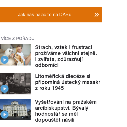
Jak nás naladíte na DABu
VÍCE Z POŘADU
Strach, vztek i frustraci
prožíváme všichni stejně.
I zvířata, zdůrazňují
odborníci
Litoměřická diecéze si
připomíná ústecký masakr
z roku 1945
Vyšetřování na pražském
arcibiskupství. Bývalý
hodnostář se měl
dopouštět násilí