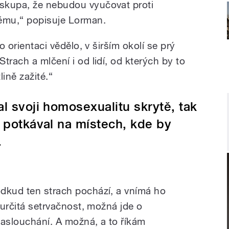
iskupa, že nebudou vyučovat proti
ěmu,“ popisuje Lorman.
o orientaci vědělo, v širším okolí se prý
trach a mlčení i od lidí, od kterých by to
lině zažité.“
l svoji homosexualitu skrytě, tak
 potkával na místech, kde by
.
dkud ten strach pochází, a vnímá ho
určitá setrvačnost, možná jde o
naslouchání. A možná, a to říkám