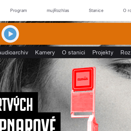
Program
mujRozhlas
Stanice
O r
Audioarchiv
Kamery
O stanici
Projekty
Roz