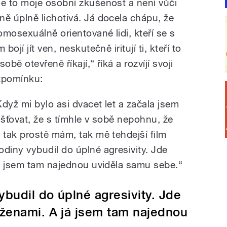
Je to moje osobní zkušenost a není vůči
ně úplně lichotivá. Já docela chápu, že
omosexuálně orientované lidi, kteří se s
m bojí jít ven, neskutečně iritují ti, kteří to
sobě otevřeně říkají,“ říká a rozvíjí svoji
zpomínku:
Když mi bylo asi dvacet let a začala jsem
jišťovat, že s tímhle v sobě nepohnu, že
o tak prostě mám, tak mě tehdejší film
odiny vybudil do úplné agresivity. Jde
á jsem tam najednou uviděla samu sebe.“
budil do úplné agresivity. Jde
 ženami. A já jsem tam najednou