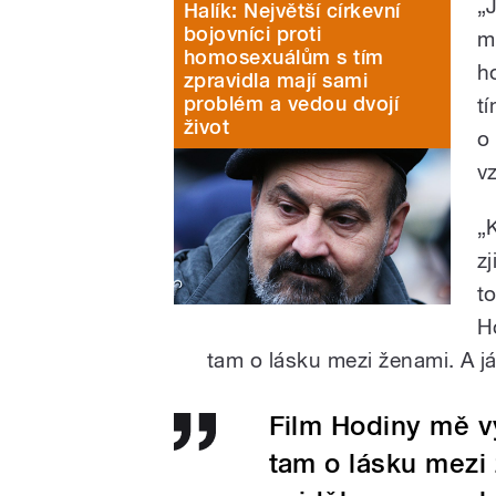
„
Halík: Největší církevní
bojovníci proti
m
homosexuálům s tím
h
zpravidla mají sami
problém a vedou dvojí
tí
život
o 
v
„
z
t
H
tam o lásku mezi ženami. A j
Film Hodiny mě vy
tam o lásku mezi