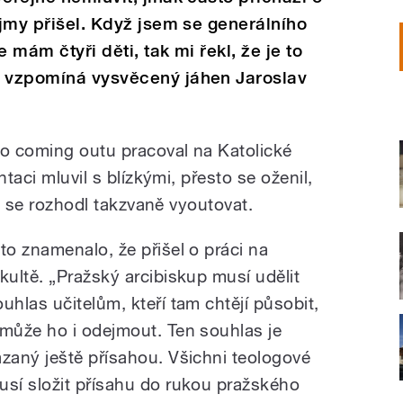
íjmy přišel. Když jsem se generálního
 mám čtyři děti, tak mi řekl, že je to
“ vzpomíná vysvěcený jáhen Jaroslav
o coming outu pracoval na Katolické
ntaci mluvil s blízkými, přesto se oženil,
té se rozhodl takzvaně vyoutovat.
 to znamenalo, že přišel o práci na
akultě. „Pražský arcibiskup musí udělit
ouhlas učitelům, kteří tam chtějí působit,
 může ho i odejmout. Ten souhlas je
ázaný ještě přísahou. Všichni teologové
usí složit přísahu do rukou pražského