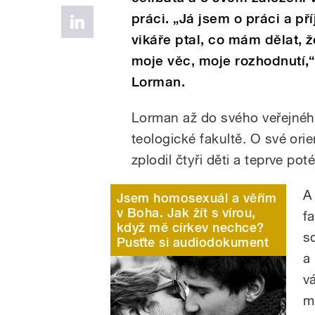
práci. „Já jsem o práci a př
vikáře ptal, co mám dělat, že
moje věc, moje rozhodnutí,
Lorman.
Lorman až do svého veřejnéh
teologické fakultě. O své orie
zplodil čtyři děti a teprve po
A
Jsem homosexuál a věřím
v Boha. Jak žít s vírou,
f
když mě církev nechce?
s
Pusťte si audiodokument
a
v
m