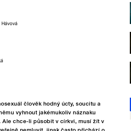
a Hávová
ká
mosexuál člověk hodný úcty, soucitu a
i němu vyhnout jakémukoliv náznaku
Ale chce-li působit v církvi, musí žít v
eřejně nemluvit, jinak často přichází o