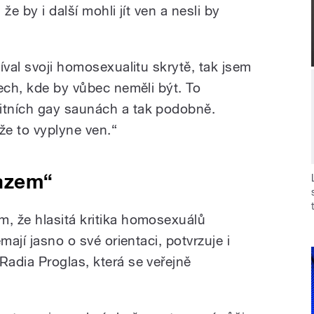
 že by i další mohli jít ven a nesli by
íval svoji homosexualitu skrytě, tak jsem
ech, kde by vůbec neměli být. To
tních gay saunách a tak podobně.
že to vyplyne ven.“
kazem“
, že hlasitá kritika homosexuálů
mají jasno o své orientaci, potvrzuje i
adia Proglas, která se veřejně