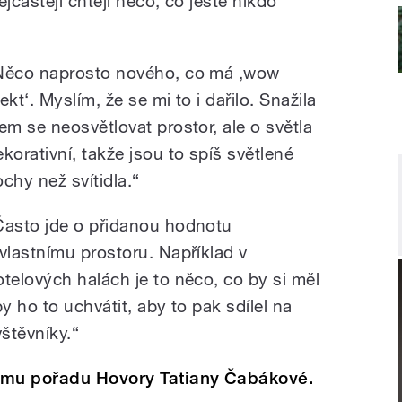
jčastěji chtějí něco, co ještě nikdo
Něco naprosto nového, co má ,wow
ekt‘. Myslím, že se mi to i dařilo. Snažila
sem se neosvětlovat prostor, ale o světla
ekorativní, takže jsou to spíš světlené
ochy než svítidla.“
Často jde o přidanou hodnotu
 vlastnímu prostoru. Například v
otelových halách je to něco, co by si měl
 ho to uchvátit, aby to pak sdílel na
vštěvníky.“
amu pořadu Hovory Tatiany Čabákové.