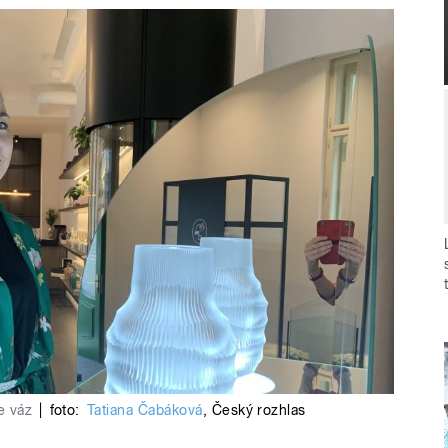
e váz
|
foto:
Tatiana Čabáková
,
Český rozhlas