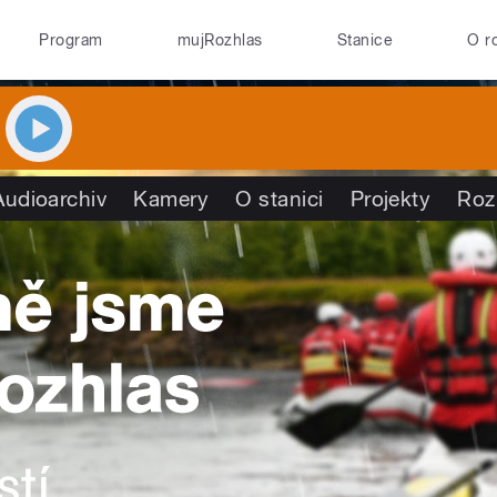
Program
mujRozhlas
Stanice
O r
Audioarchiv
Kamery
O stanici
Projekty
Roz