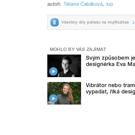
autoři:
Tatiana Čabáková
,
lup
Všechny díly pořadu na mujRozhlas
MOHLO BY VÁS ZAJÍMAT
Svým způsobem je 
designérka Eva M
Vibrátor nebo tra
vypadat, říká des