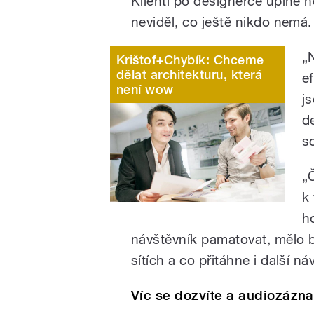
Klienti po designérce úplně ne
neviděl, co ještě nikdo nemá.
„
Krištof+Chybík: Chceme
dělat architekturu, která
ef
není wow
j
d
s
„
k
h
návštěvník pamatovat, mělo by
sítích a co přitáhne i další ná
Víc se dozvíte a audiozázn