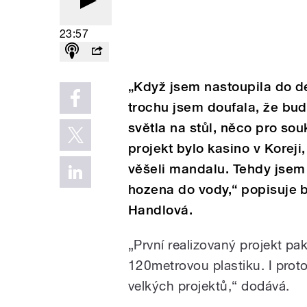
23:57
„Když jsem nastoupila do de
trochu jsem doufala, že bud
světla na stůl, něco pro so
projekt bylo kasino v Korej
věšeli mandalu. Tehdy jsem
hozena do vody,“ popisuje b
Handlová.
„První realizovaný projekt pak
120metrovou plastiku. I prot
velkých projektů,“ dodává.