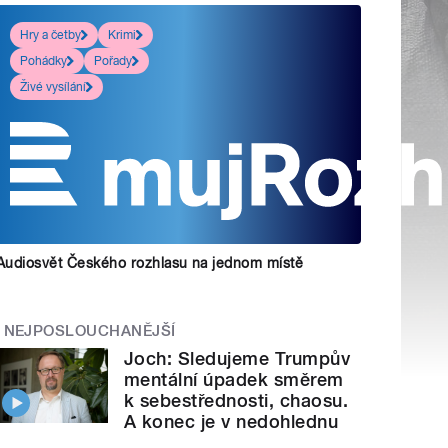
Hry a četby
Krimi
Pohádky
Pořady
Živé vysílání
Audiosvět Českého rozhlasu na jednom místě
NEJPOSLOUCHANĚJŠÍ
Joch: Sledujeme Trumpův
mentální úpadek směrem
k sebestřednosti, chaosu.
A konec je v nedohlednu