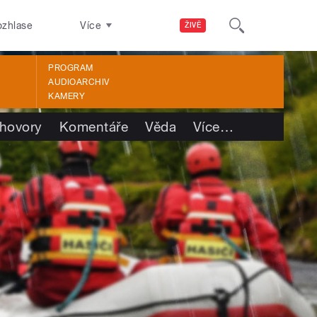
ozhlase
Více
ŽIVĚ
PROGRAM
AUDIOARCHIV
KAMERY
hovory
Komentáře
Věda
Více
…