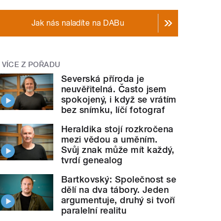
Jak nás naladíte na DABu
VÍCE Z POŘADU
Severská příroda je
neuvěřitelná. Často jsem
spokojený, i když se vrátím
bez snímku, líčí fotograf
Heraldika stojí rozkročena
mezi vědou a uměním.
Svůj znak může mít každý,
tvrdí genealog
Bartkovský: Společnost se
dělí na dva tábory. Jeden
argumentuje, druhý si tvoří
paralelní realitu