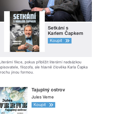
Setkání s
Karlem Čapkem
Koupit
Literární fikce, pokus přiblížit literární nadsázkou
spisovatele, filozofa, ale hlavně člověka Karla Čapka
trochu jinou formou.
Tajuplný ostrov
Jules Verne
Koupit