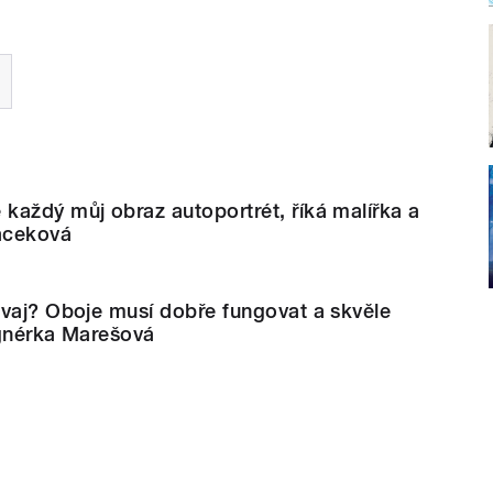
každý můj obraz autoportrét, říká malířka a
aceková
mvaj? Oboje musí dobře fungovat a skvěle
ignérka Marešová