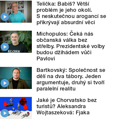
Telička: Babiš? Větší
problém je jeho okolí.
S neskutečnou arogancí se
přikrývají absurdní věci
Michopulos: Čeká nás
občanská válka bez
střelby. Prezidentské volby
budou džihádem vůči
Pavlovi
Bartkovský: Společnost se
dělí na dva tábory. Jeden
argumentuje, druhý si tvoří
paralelní realitu
Jaké je Chorvatsko bez
turistů? Aleksandra
Wojtaszeková: Fjaka