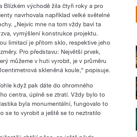
a Blízkém východě žila čtyři roky a pro
lienty navrhovala například velké světelné
ochy. „Nejvíc mne na tom vždy baví ta
ýzva, vymýšlení konstrukce projektu.
ou limitací je přitom sklo, respektive jeho
ozměry. Pro představu: Největší prvek,
terý můžeme v huti vyrobit, je v průměru
0centimetrová skleněná koule,“ popisuje.
Tohle když pak dáte do ohromného
ho centra, úplně se ztratí. Vždy bylo to
plastika byla monumentální, fungovalo to
o se to vyrobit a ještě se to neztratilo