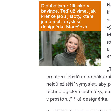
N
Dlouho jsme žili jako v
bavlnce. Teď už víme, jak
k
křehké jsou jistoty, které
s
jsme měli, myslí si
designérka Marešová
v
M
r
k
4
„
prostoru letiště nebo nákupní
nejdůležitější vymyslet, aby 
technologicky i technicky, dal
v prostoru,“ říká designérka.