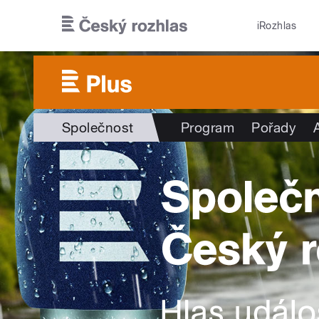
Přejít k hlavnímu obsahu
iRozhlas
Společnost
Program
Pořady