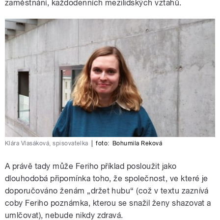
zaměstnání, každodenních mezilidských vztahů.
Klára Vlasáková, spisovatelka
|
foto:
Bohumila Reková
A právě tady může Feriho příklad posloužit jako
dlouhodobá připomínka toho, že společnost, ve které je
doporučováno ženám „držet hubu“ (což v textu zaznívá
coby Feriho poznámka, kterou se snažil ženy shazovat a
umlčovat), nebude nikdy zdravá.