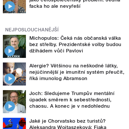
facka ho ale nevyřeší
NEJPOSLOUCHANĚJŠÍ
Michopulos: Čeká nás občanská válka
bez střelby. Prezidentské volby budou
džihádem vůči Pavlovi
Alergie? Většinou na neškodné látky,
nejúčinnější je imunitní systém přeučit,
říká imunolog Abramson
Joch: Sledujeme Trumpův mentální
úpadek směrem k sebestřednosti,
chaosu. A konec je v nedohlednu
Jaké je Chorvatsko bez turistů?
Aleksandra Wojtaszeková: Fjaka