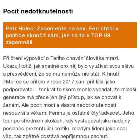
Pocit nedotknutelnosti
Petr Holec: Zapomeňte na sex. Feri chtěl v
politice skončit sám, jen na to v TOP 09
zapomněli
Při čtení výpovědí o Feriho chování člověka mrazí.
Ukazují totiž, jak snadné pro něj bylo využívat svou slávu
a přesvědčení, že se mu nemůže nic stát. K hnutí
#MeToo se přitom v roce 2017 sám přihlásil jako
podporovatel – tenkrát to skoro mohlo vypadat, že mladší
generace má přece jen jiný přístup, jak se chovat k
ženám. Ale pocit moci a vlastní nedotknutelnosti
nesouvisí s věkem; Ferimu je ostatně čtyřiadvacet. Jeho
tour po středních školách, kdy vystupoval jako nadějný
poslanec prezentující politiku mladým lidem jako cool
věc, tak zpětně dostává nepříjemnou pachuť.