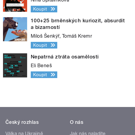
Koupit
100+25 brněnských kuriozit, absurdit
a bizarností
Miloš Šenkýř, Tomáš Kremr
Koupit
Nepatrná ztráta osamělosti
Eli Beneš
Koupit
Český rozhlas
O nás
Válka na Ukrajině
Jak nás naladíte