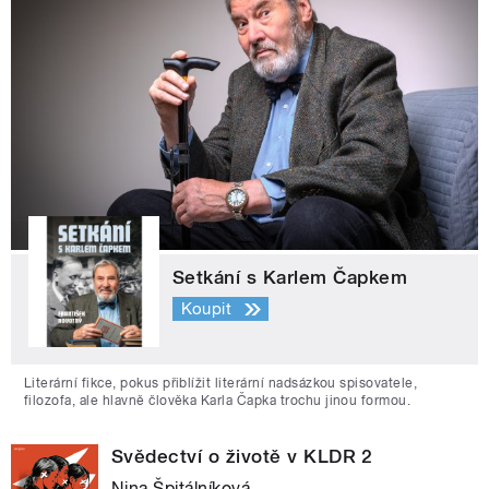
Setkání s Karlem Čapkem
Koupit
Literární fikce, pokus přiblížit literární nadsázkou spisovatele,
filozofa, ale hlavně člověka Karla Čapka trochu jinou formou.
Svědectví o životě v KLDR 2
Nina Špitálníková