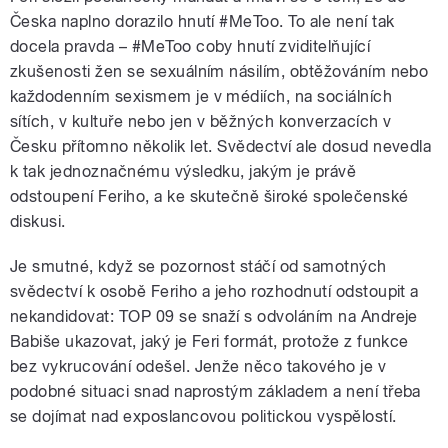
Česka naplno dorazilo hnutí #MeToo. To ale není tak
docela pravda – #MeToo coby hnutí zviditelňující
zkušenosti žen se sexuálním násilím, obtěžováním nebo
každodenním sexismem je v médiích, na sociálních
sítích, v kultuře nebo jen v běžných konverzacích v
Česku přítomno několik let. Svědectví ale dosud nevedla
k tak jednoznačnému výsledku, jakým je právě
odstoupení Feriho, a ke skutečně široké společenské
diskusi.
Je smutné, když se pozornost stáčí od samotných
svědectví k osobě Feriho a jeho rozhodnutí odstoupit a
nekandidovat: TOP 09 se snaží s odvoláním na Andreje
Babiše ukazovat, jaký je Feri formát, protože z funkce
bez vykrucování odešel. Jenže něco takového je v
podobné situaci snad naprostým základem a není třeba
se dojímat nad exposlancovou politickou vyspělostí.