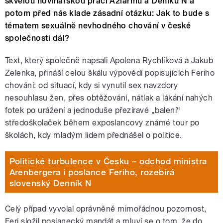
skvělou novinářskou práci A2larmu a Deníku N a
potom před nás klade zásadní otázku: Jak to bude s
tématem sexuálně nevhodného chování v české
společnosti dál?
Text, který společně napsali Apolena Rychlíková a Jakub
Zelenka, přináší celou škálu výpovědí popisujících Feriho
chování: od situací, kdy si vynutil sex navzdory
nesouhlasu žen, přes obtěžování, nátlak a lákání nahých
fotek po urážení a jednoduše přezíravé „balení“
středoškolaček během exposlancovy známé tour po
školách, kdy mladým lidem přednášel o politice.
Politické turbulence v Česku – odchod ministra
Arenbergera i poslance Feriho, rozebírá
slovenský Denník N
Celý případ vyvolal oprávněně mimořádnou pozornost,
Feri složil poslanecký mandát a mluví se o tom, že do