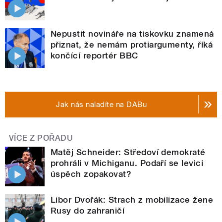
Nepustit novináře na tiskovku znamená
přiznat, že nemám protiargumenty, říká
končící reportér BBC
Jak nás naladíte na DABu
VÍCE Z POŘADU
Matěj Schneider: Středoví demokraté
prohráli v Michiganu. Podaří se levici
úspěch zopakovat?
Libor Dvořák: Strach z mobilizace žene
Rusy do zahraničí