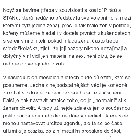
Když se bavíme (třeba v souvislosti s koalicí Pirátů a
STANu, která nedávno představila své volební lídry, mezi
kterými byla jediná žena), proč je tak málo žen v politice,
kořeny můžeme hledat i v docela prvních zkušenostech
s veřejnými činiteli: pokud mladá žena, často třeba
středoškolačka, zjistí, že její názory nikoho nezajímají a
dotyčný v ní vidí jen materiál na sex, není divu, že se
nehrne do veřejného života.
V následujících měsících a letech bude důležité, kam se
posuneme. Jedna z nejpodstatnějších věcí je konečně
zakotvit v zákoně, že sex bez souhlasu je znásilnění.
Další je pak nastavit hranice toho, co je „normální“ si k
ženám dovolit. A tady už nejde zdaleka jen o současnou
politickou scénu nebo komentáře v médiích, které sice
mohou nastavovat určitou agendu, ale ta se po čase
utlumí a je otázka, co z ní mezitím prosákne do škol,