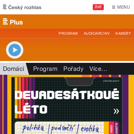
Přejít k hlavnímu obsahu
MENU
ŽIVĚ
PROGRAM
AUDIOARCHIV
KAMERY
Domácí
Program
Pořady
Více
…