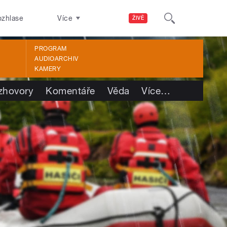
ozhlase
Více
ŽIVĚ
PROGRAM
AUDIOARCHIV
KAMERY
zhovory
Komentáře
Věda
Více
…