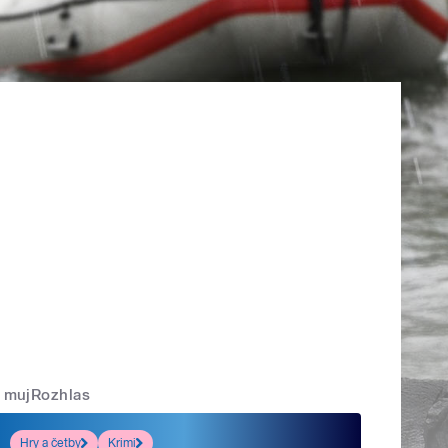
mujRozhlas
Hry a četby
Krimi