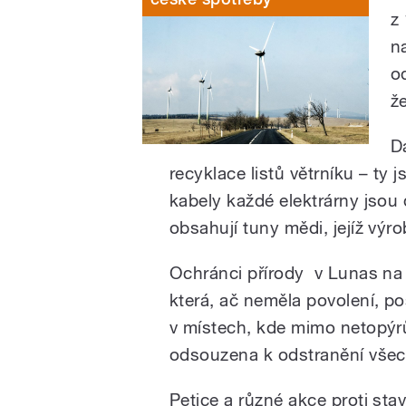
z
n
o
ž
D
recyklace listů větrníku – ty
kabely každé elektrárny jsou
obsahují tuny mědi, jejíž výro
Ochránci přírody v Lunas na j
která, ač neměla povolení, po
v místech, kde mimo netopýrů s
odsouzena k odstranění všec
Petice a různé akce proti sta