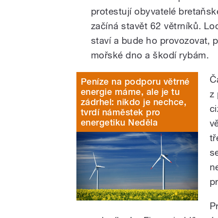
protestují obyvatelé bretaňsk
začíná stavět 62 větrníků. Lo
staví a bude ho provozovat, p
mořské dno a škodí rybám.
Č
Peníze na podporu větrné
energie máme, ale je tu
z
zádrhel: nikdo je nechce,
c
tvrdí náměstek pro
energetiku Neděla
vě
t
s
n
p
P