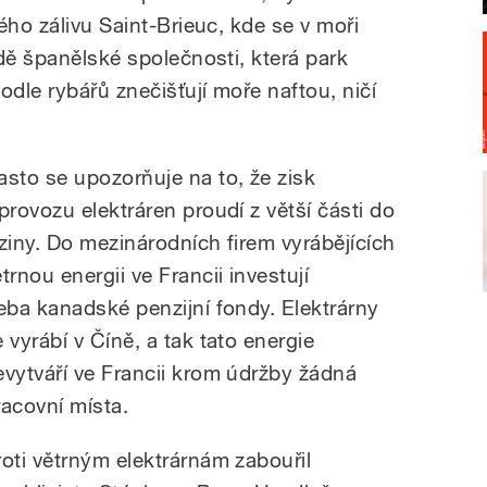
ého zálivu Saint-Brieuc, kde se v moři
dě španělské společnosti, která park
odle rybářů znečišťují moře naftou, ničí
asto se upozorňuje na to, že zisk
 provozu elektráren proudí z větší části do
iziny. Do mezinárodních firem vyrábějících
trnou energii ve Francii investují
řeba kanadské penzijní fondy. Elektrárny
e vyrábí v Číně, a tak tato energie
evytváří ve Francii krom údržby žádná
racovní místa.
roti větrným elektrárnám zabouřil