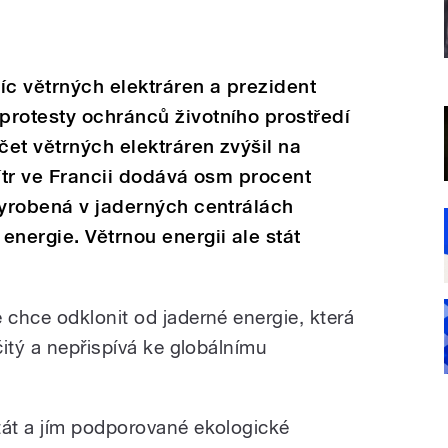
síc větrných elektráren a prezident
protesty ochránců životního prostředí
čet větrných elektráren zvýšil na
 Vítr ve Francii dodává osm procent
vyrobená v jaderných centrálách
energie. Větrnou energii ale stát
chce odklonit od jaderné energie, která
itý a nepřispívá ke globálnímu
tát a jím podporované ekologické