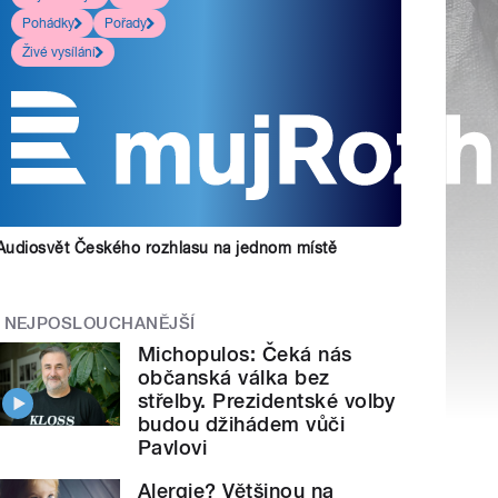
Pohádky
Pořady
Živé vysílání
Audiosvět Českého rozhlasu na jednom místě
NEJPOSLOUCHANĚJŠÍ
Michopulos: Čeká nás
občanská válka bez
střelby. Prezidentské volby
budou džihádem vůči
Pavlovi
Alergie? Většinou na