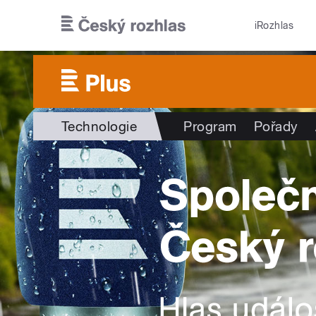
Přejít k hlavnímu obsahu
iRozhlas
Technologie
Program
Pořady