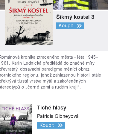
Šikmý kostel 3
Koupit
Románová kronika ztraceného města - léta 1945–
1961. Karin Lednická předkládá do značné míry
převratný, dosavadní paradigma měnící obraz
hornického regionu, jehož zahlazenou historii stále
překrývá tlustá vrstva mýtů a zakořeněných
stereotypů o „černé zemi a rudém kraji“.
Tiché hlasy
Patricia Gibneyová
Koupit