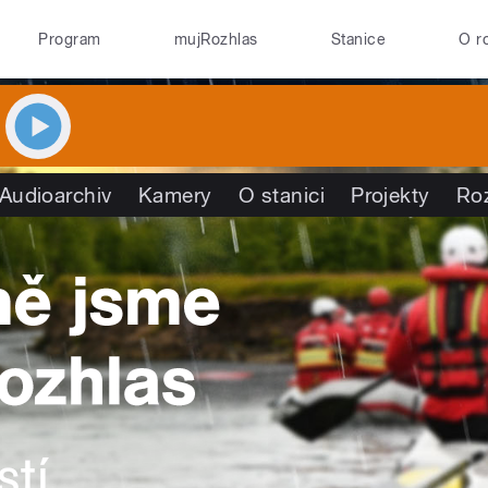
Program
mujRozhlas
Stanice
O r
Audioarchiv
Kamery
O stanici
Projekty
Ro