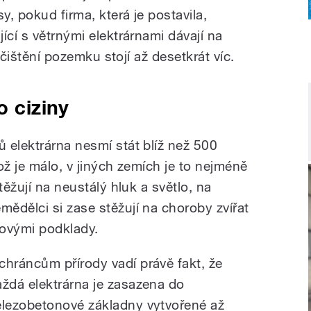
, pokud firma, která je postavila,
ící s větrnými elektrárnami dávají na
vyčištění pozemku stojí až desetkrát víc.
o ciziny
 elektrárna nesmí stát blíž než 500
ž je málo, v jiných zemích je to nejméně
těžují na neustálý hluk a světlo, na
ědělci si zase stěžují na choroby zvířat
ovými podklady.
chráncům přírody vadí právě fakt, že
aždá elektrárna je zasazena do
elezobetonové základny vytvořené až