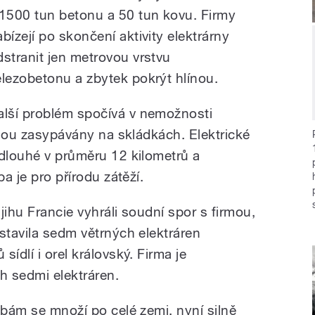
 1500 tun betonu a 50 tun kovu. Firmy
abízejí po skončení aktivity elektrárny
dstranit jen metrovou vrstvu
elezobetonu a zbytek pokrýt hlínou.
alší problém spočívá v nemožnosti
 jsou zasypávány na skládkách. Elektrické
 dlouhé v průměru 12 kilometrů a
ba je pro přírodu zátěží.
ihu Francie vyhráli soudní spor s firmou,
stavila sedm větrných elektráren
ídlí i orel královský. Firma je
h sedmi elektráren.
vbám se množí po celé zemi, nyní silně