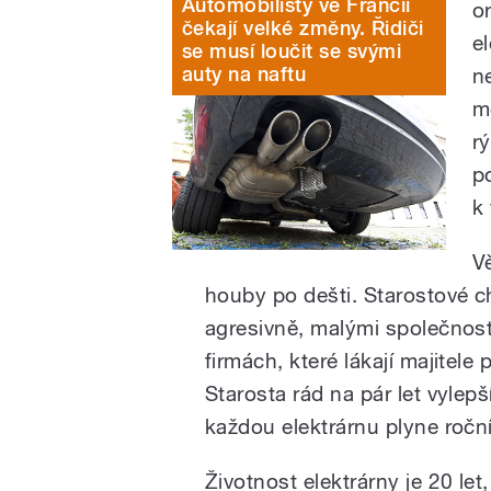
Automobilisty ve Francii
o
čekají velké změny. Řidiči
el
se musí loučit se svými
auty na naftu
n
m
r
p
k
V
houby po dešti. Starostové c
agresivně, malými společnost
firmách, které lákají majitel
Starosta rád na pár let vylep
každou elektrárnu plyne roční
Životnost elektrárny je 20 le