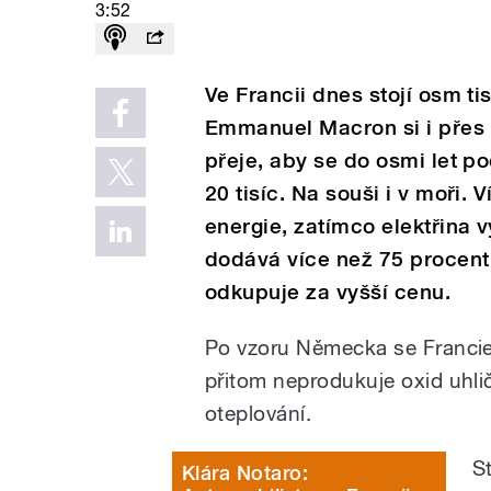
3:52
Ve Francii dnes stojí osm ti
Emmanuel Macron si i přes 
přeje, aby se do osmi let po
20 tisíc. Na souši i v moři.
energie, zatímco elektřina 
dodává více než 75 procent 
odkupuje za vyšší cenu.
Po vzoru Německa se Francie 
přitom neprodukuje oxid uhlič
oteplování.
S
Klára Notaro: