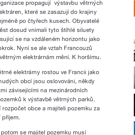
rganizace propagují výstavbu větrných
ektráren, které se zasazují do krajiny
ejméně po čtyřech kusech. Obyvatelé
ěst dosud vnímali tyto štíhlé siluety
ýsující se na vzdáleném horizontu jako
okrok. Nyní se ale vztah Francouzů
 větrným elektrárnám mění. K horšímu.
ětrné elektrárny rostou ve Francii jako
hudých obcí jsou oslovováni, někdy
mi závisejícími na mezinárodních
e pozemků k výstavbě větrných parků.
ší rozpočet obce a majiteli pozemku za
 příjem.
t, potom se majitel pozemku musí