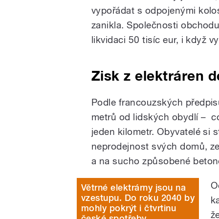
vypořádat s odpojenými kolosy
zanikla. Společnosti obchoduj
likvidaci 50 tisíc eur, i když 
Zisk z elektráren d
Podle francouzských předpisů
metrů od lidských obydlí – co
jeden kilometr. Obyvatelé si s
neprodejnost svých domů, zem
a na sucho způsobené beton
O
Větrné elektrárny jsou na
vzestupu. Do roku 2040 by
k
mohly pokrýt i čtvrtinu
ž
české spotřeby