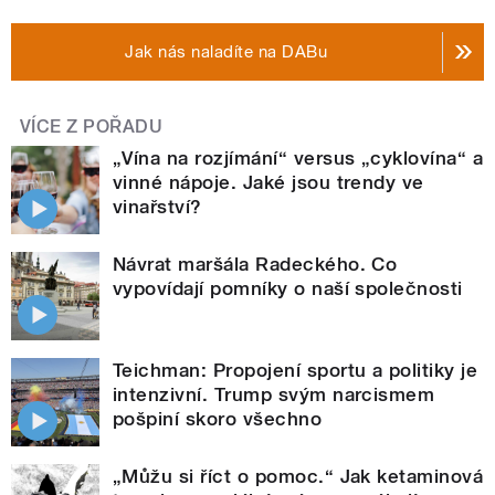
Jak nás naladíte na DABu
VÍCE Z POŘADU
„Vína na rozjímání“ versus „cyklovína“ a
vinné nápoje. Jaké jsou trendy ve
vinařství?
Návrat maršála Radeckého. Co
vypovídají pomníky o naší společnosti
Teichman: Propojení sportu a politiky je
intenzivní. Trump svým narcismem
pošpiní skoro všechno
„Můžu si říct o pomoc.“ Jak ketaminová