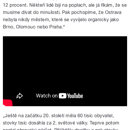
12 procent. Někteří lidé bijí na poplach, ale já říkám, že se
musíme dívat do minulosti. Pak pochopíme, že Ostrava
nebyla nikdy městem, které se vyvíjelo organicky jako
Brno, Olomouc nebo Praha.“
Ředitel Tomáš Šiřina o Dolních
Vítkovicích a Ostravě
„Ještě na začátku 20. století měla 60 tisíc obyvatel,
stovky tisíc dosáhla za 2. světové války. Teprve potom