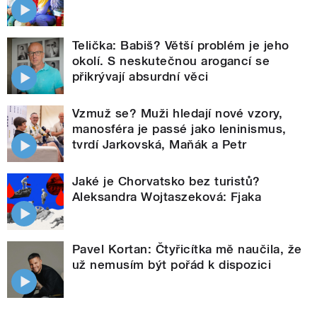
Telička: Babiš? Větší problém je jeho
okolí. S neskutečnou arogancí se
přikrývají absurdní věci
Vzmuž se? Muži hledají nové vzory,
manosféra je passé jako leninismus,
tvrdí Jarkovská, Maňák a Petr
Jaké je Chorvatsko bez turistů?
Aleksandra Wojtaszeková: Fjaka
Pavel Kortan: Čtyřicítka mě naučila, že
už nemusím být pořád k dispozici