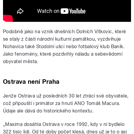
Podobně jako na vznik dnešních Dolních Vítkovic, které
se staly z části národní kulturní památkou, vyzdvihuje
Nohavica také Stodolní ulici nebo fotbalový klub Baník.
Jako fenomény, které pozdvihly náladu a sebevědomí
obyvatel města.
Ostrava není Praha
Jenže Ostrava už posledních 30 let ztrácí své obyvatele,
což připouští i primátor za hnutí ANO Tomáš Macura.
Údaje ale dává do historického kontextu.
„Maxima dosáhla Ostrava v roce 1992, kdy v ní bydlelo
322 tisíc lidí. Od té doby počet klesá, dnes už je to o asi