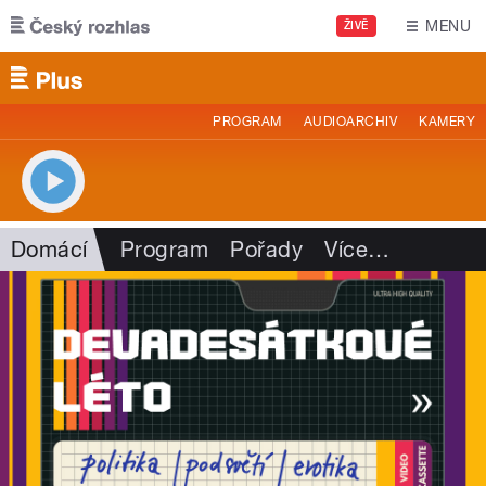
Přejít k hlavnímu obsahu
MENU
ŽIVĚ
PROGRAM
AUDIOARCHIV
KAMERY
Domácí
Program
Pořady
Více
…