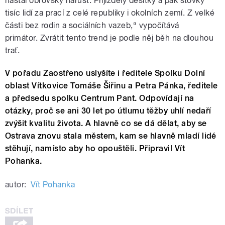
nastal obrovský nárůst. Přijížděly desítky a pak stovky
tisíc lidí za prací z celé republiky i okolních zemí. Z velké
části bez rodin a sociálních vazeb,“ vypočítává
primátor.
Zvrátit tento trend je podle něj běh na dlouhou
trať.
V pořadu Zaostřeno uslyšíte i ředitele Spolku Dolní
oblast Vítkovice Tomáše Šiřinu a Petra Pánka, ředitele
a předsedu spolku Centrum Pant. Odpovídají na
otázky, proč se ani 30 let po útlumu těžby uhlí nedaří
zvýšit kvalitu života. A hlavně co se dá dělat, aby se
Ostrava znovu stala městem, kam se hlavně mladí lidé
stěhují, namísto aby ho opouštěli. Připravil Vít
Pohanka.
autor:
Vít Pohanka