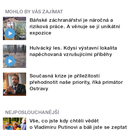
MOHLO BY VÁS ZAJÍMAT
Báňské záchranářství je náročná a
riziková práce. A věnuje se jí unikátní
expozice
Hulvácký les. Kdysi výstavní lokalita
napěchovaná vzrušujícími příběhy
Současná krize je příležitostí
přehodnotit naše priority, říká primátor
Ostravy
NEJPOSLOUCHANĚJŠÍ
Vše, co jste kdy chtěli vědět
o Vladimiru Putinovi a báli jste se zeptat