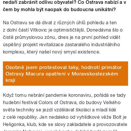
nedaří zabránit odlivu obyvatel? Co Ostrava nabízí a v
čem by mohla být naopak do budoucna unikátní?
Na Ostravu se dá dívat z různých úhlů pohledu a ten
z dolní částí Vítkovic je optimističtější. Donedávna šlo o
čistě průmyslovou zónu, dnes je na první pohled vidět
úspěšný projekt revitalizace zastaralého industriálního
komplexu, který našel nový smysl existence.
Osobně jsem protestoval taky, hodnotí primátor
Ostravy Macura opatření v Moravskoslezském
kraji
Když tomu nebrání pandemie koronaviru, pořádá se tady
hudební festival Colors of Ostrava, do budovy Velkého
světa techniky se jezdí vzdělávat školáci a mladí lidé
z celé republiky. Jen nedaleko od vyhlídkové věže Bolt je
Heligonka, klub, kde se slovy zakladatele a provozovatele