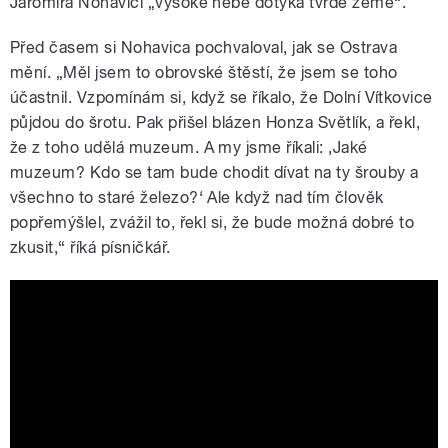
Jaromíra Nohavici „vysoké nebe dotýká tvrdé země“.
Před časem si Nohavica pochvaloval, jak se Ostrava
mění. „Měl jsem to obrovské štěstí, že jsem se toho
účastnil. Vzpomínám si, když se říkalo, že Dolní Vítkovice
půjdou do šrotu. Pak přišel blázen Honza Světlík, a řekl,
že z toho udělá muzeum. A my jsme říkali: ‚Jaké
muzeum? Kdo se tam bude chodit dívat na ty šrouby a
všechno to staré železo?‘ Ale když nad tím člověk
popřemýšlel, zvážil to, řekl si, že bude možná dobré to
zkusit,“ říká písničkář.
Primátor Tomáš Macura o budoucnosti
Ostravy