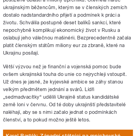
ukrajinským běžencům, kterým se v členských zemích
dostalo nadstandardního přijetí a podmínek k práci a
životu. Schválila postupně deset balíků sankcí, které
nepochybně komplikují ekonomický život v Rusku a
oslabují jeho válečnou mašinérii. Bezprecedentně začala
platit členským státům miliony eur za zbraně, které na
Ukrajinu posílají.
Větší výzvou než je finanční a vojenská pomoc bude
ovšem ukrajinská touha do unie co nejrychleji vstoupit.
Už dnes je jasné, že kyjevské ambice se záhy stanou
velkým předmětem jednání a svárů. Lídři
„sedmadvacítky“ udělili Ukrajině status kandidátské
země loni v červnu. Od té doby ukrajinští představitelé
naléhají, aby se s nimi začalo jednat o podmínkách
členství, a to pokud možno ještě letos.
Karel Barták: Západní státníci na mnichovské