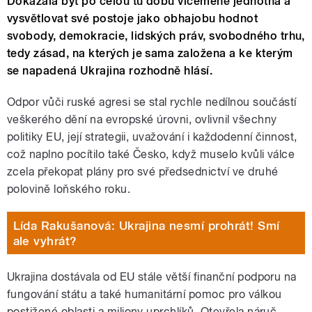
Dokázala být po celou tu dobu víceméně jednotná a
vysvětlovat své postoje jako obhajobu hodnot
svobody, demokracie, lidských práv, svobodného trhu,
tedy zásad, na kterých je sama založena a ke kterým
se napadená Ukrajina rozhodně hlásí.
Odpor vůči ruské agresi se stal rychle nedílnou součástí
veškerého dění na evropské úrovni, ovlivnil všechny
politiky EU, její strategii, uvažování i každodenní činnost,
což naplno pocítilo také Česko, když muselo kvůli válce
zcela překopat plány pro své předsednictví ve druhé
polovině loňského roku.
Lída Rakušanová: Ukrajina nesmí prohrát! Smí
ale vyhrát?
Ukrajina dostávala od EU stále větší finanční podporu na
fungování státu a také humanitární pomoc pro válkou
postižené oblasti a miliony uprchlíků. Otevřela náruč