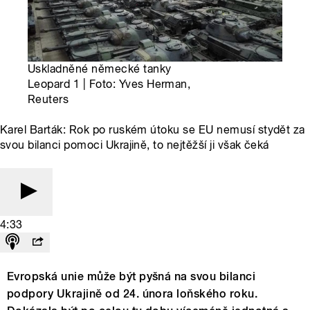
Uskladněné německé tanky
Leopard 1 | Foto: Yves Herman,
Reuters
Karel Barták: Rok po ruském útoku se EU nemusí stydět za
svou bilanci pomoci Ukrajině, to nejtěžší ji však čeká
4:33
Evropská unie může být pyšná na svou bilanci
podpory Ukrajině od 24. února loňského roku.