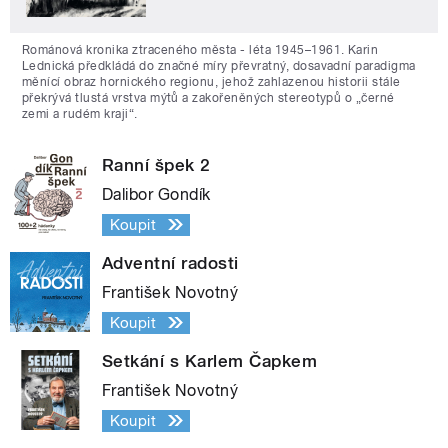
Románová kronika ztraceného města - léta 1945–1961. Karin
Lednická předkládá do značné míry převratný, dosavadní paradigma
měnící obraz hornického regionu, jehož zahlazenou historii stále
překrývá tlustá vrstva mýtů a zakořeněných stereotypů o „černé
zemi a rudém kraji“.
Ranní špek 2
Dalibor Gondík
Koupit
Adventní radosti
František Novotný
Koupit
Setkání s Karlem Čapkem
František Novotný
Koupit