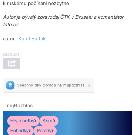
k ruskému počínání nezbytné.
Autor je bývalý zpravodaj ČTK v Bruselu a komentátor
Info.cz
autor:
Karel Barták
Všechny díly pořadu na mujRozhlas
mujRozhlas
Hry a četby
Krimi
Pohádky
Pořady