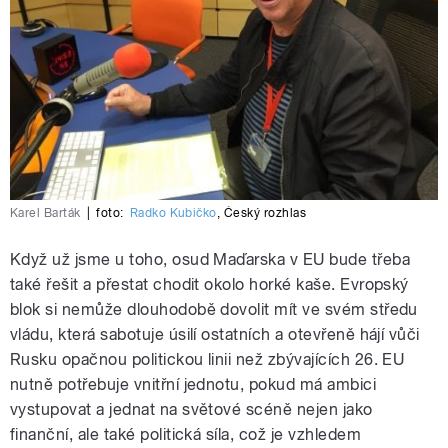
Karel Barták
|
foto:
Radko Kubičko
,
Český rozhlas
Když už jsme u toho, osud Maďarska v EU bude třeba
také řešit a přestat chodit okolo horké kaše. Evropský
blok si nemůže dlouhodobě dovolit mít ve svém středu
vládu, která sabotuje úsilí ostatních a otevřeně hájí vůči
Rusku opačnou politickou linii než zbývajících 26. EU
nutně potřebuje vnitřní jednotu, pokud má ambici
vystupovat a jednat na světové scéně nejen jako
finanční, ale také politická síla, což je vzhledem