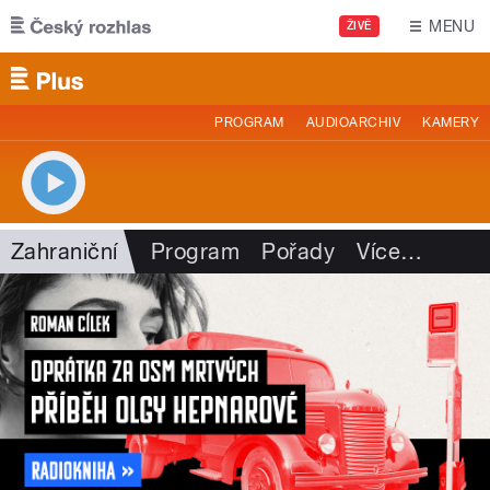
Přejít k hlavnímu obsahu
MENU
ŽIVĚ
PROGRAM
AUDIOARCHIV
KAMERY
Zahraniční
Program
Pořady
Více
…