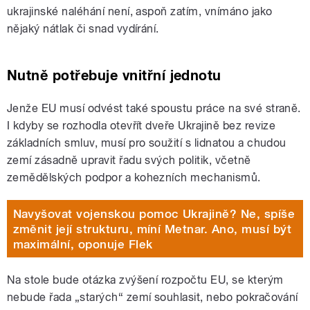
ukrajinské naléhání není, aspoň zatím, vnímáno jako
nějaký nátlak či snad vydírání.
Nutně potřebuje vnitřní jednotu
Jenže EU musí odvést také spoustu práce na své straně.
I kdyby se rozhodla otevřít dveře Ukrajině bez revize
základních smluv, musí pro soužití s lidnatou a chudou
zemí zásadně upravit řadu svých politik, včetně
zemědělských podpor a kohezních mechanismů.
Navyšovat vojenskou pomoc Ukrajině? Ne, spíše
změnit její strukturu, míní Metnar. Ano, musí být
maximální, oponuje Flek
Na stole bude otázka zvýšení rozpočtu EU, se kterým
nebude řada „starých“ zemí souhlasit, nebo pokračování