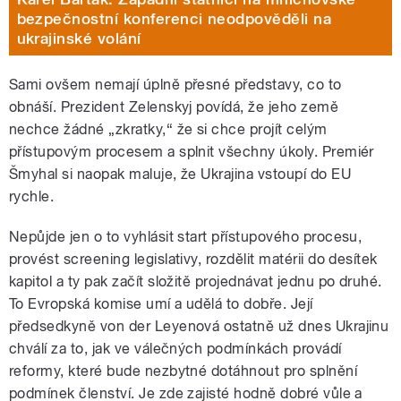
bezpečnostní konferenci neodpověděli na
ukrajinské volání
Sami ovšem nemají úplně přesné představy, co to
obnáší. Prezident Zelenskyj povídá, že jeho země
nechce žádné „zkratky,“ že si chce projít celým
přístupovým procesem a splnit všechny úkoly. Premiér
Šmyhal si naopak maluje, že Ukrajina vstoupí do EU
rychle.
Nepůjde jen o to vyhlásit start přístupového procesu,
provést screening legislativy, rozdělit matérii do desítek
kapitol a ty pak začít složitě projednávat jednu po druhé.
To Evropská komise umí a udělá to dobře. Její
předsedkyně von der Leyenová ostatně už dnes Ukrajinu
chválí za to, jak ve válečných podmínkách provádí
reformy, které bude nezbytné dotáhnout pro splnění
podmínek členství. Je zde zajisté hodně dobré vůle a