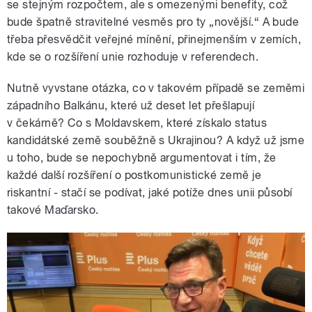
se stejným rozpočtem, ale s omezenými benefity, což
bude špatně stravitelné vesměs pro ty „novější.“ A bude
třeba přesvědčit veřejné mínění, přinejmenším v zemích,
kde se o rozšíření unie rozhoduje v referendech.
Nutně vyvstane otázka, co v takovém případě se zeměmi
západního Balkánu, které už deset let přešlapují
v čekárně? Co s Moldavskem, které získalo status
kandidátské země souběžně s Ukrajinou? A když už jsme
u toho, bude se nepochybně argumentovat i tím, že
každé další rozšíření o postkomunistické země je
riskantní - stačí se podívat, jaké potíže dnes unii působí
takové Maďarsko.