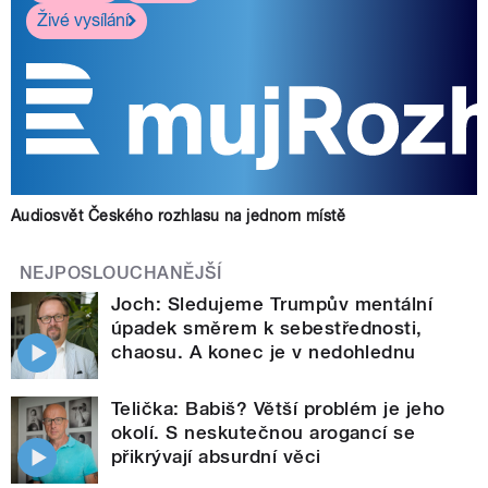
Živé vysílání
Audiosvět Českého rozhlasu na jednom místě
NEJPOSLOUCHANĚJŠÍ
Joch: Sledujeme Trumpův mentální
úpadek směrem k sebestřednosti,
chaosu. A konec je v nedohlednu
Telička: Babiš? Větší problém je jeho
okolí. S neskutečnou arogancí se
přikrývají absurdní věci