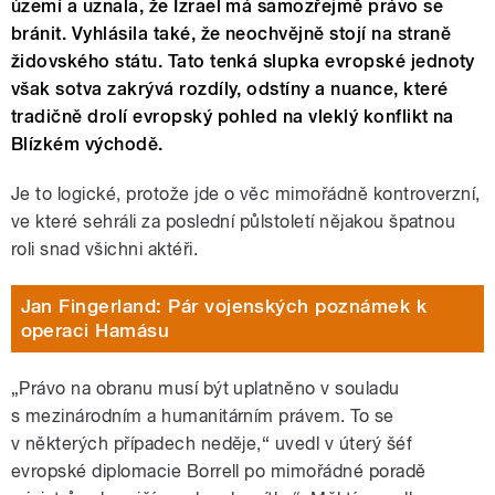
území a uznala, že Izrael má samozřejmě právo se
bránit. Vyhlásila také, že neochvějně stojí na straně
židovského státu. Tato tenká slupka evropské jednoty
však sotva zakrývá rozdíly, odstíny a nuance, které
tradičně drolí evropský pohled na vleklý konflikt na
Blízkém východě.
Je to logické, protože jde o věc mimořádně kontroverzní,
ve které sehráli za poslední půlstoletí nějakou špatnou
roli snad všichni aktéři.
Jan Fingerland: Pár vojenských poznámek k
operaci Hamásu
„Právo na obranu musí být uplatněno v souladu
s mezinárodním a humanitárním právem. To se
v některých případech neděje,“ uvedl v úterý šéf
evropské diplomacie Borrell po mimořádné poradě