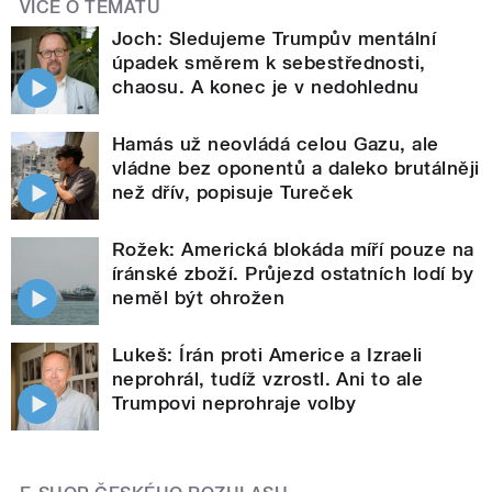
VÍCE O TÉMATU
Joch: Sledujeme Trumpův mentální
úpadek směrem k sebestřednosti,
chaosu. A konec je v nedohlednu
Hamás už neovládá celou Gazu, ale
vládne bez oponentů a daleko brutálněji
než dřív, popisuje Tureček
Rožek: Americká blokáda míří pouze na
íránské zboží. Průjezd ostatních lodí by
neměl být ohrožen
Lukeš: Írán proti Americe a Izraeli
neprohrál, tudíž vzrostl. Ani to ale
Trumpovi neprohraje volby