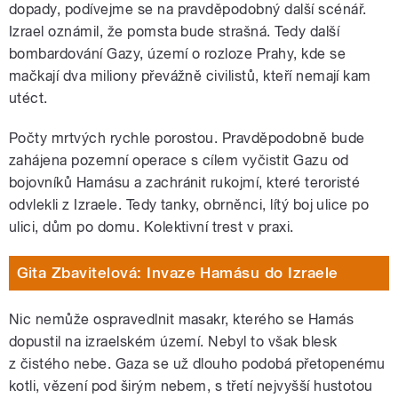
dopady, podívejme se na pravděpodobný další scénář.
Izrael oznámil, že pomsta bude strašná. Tedy další
bombardování Gazy, území o rozloze Prahy, kde se
mačkají dva miliony převážně civilistů, kteří nemají kam
utéct.
Počty mrtvých rychle porostou. Pravděpodobně bude
zahájena pozemní operace s cílem vyčistit Gazu od
bojovníků Hamásu a zachránit rukojmí, které teroristé
odvlekli z Izraele. Tedy tanky, obrněnci, lítý boj ulice po
ulici, dům po domu. Kolektivní trest v praxi.
Gita Zbavitelová: Invaze Hamásu do Izraele
Nic nemůže ospravedlnit masakr, kterého se Hamás
dopustil na izraelském území. Nebyl to však blesk
z čistého nebe. Gaza se už dlouho podobá přetopenému
kotli, vězení pod širým nebem, s třetí nejvyšší hustotou