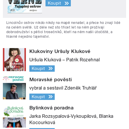
Koupit
Lincolnův ostrov nikdo nikdy na mapě nenašel, a přece ho znají lidé
na celém světě. Už déle než sto třicet let na něm prožívají
dobrodružství s pěticí trosečníků, kteří na něm našli útočiště, a
hlavně nejedno tajemství.
Klukoviny Uršuly Klukové
Uršula Kluková – Patrik Rozehnal
Koupit
Moravské pověsti
vybral a sestavil Zdeněk Truhlář
Koupit
Bylinková poradna
Jarka Rozsypalová-Vykoupilová, Blanka
Kocourková