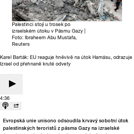
Palestinci stojí u trosek po
izraelském útoku v Pásmu Gazy |
Foto: Ibraheem Abu Mustafa,
Reuters
Karel Barták: EU reaguje hněvivě na útok Hamásu, odrazuje
Izrael od přehnaně kruté odvety
4:36
Evropská unie unisono odsoudila krvavý sobotní útok
palestinských teroristů z pásma Gazy na izraelské