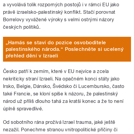
a vyvolává tolik rozporných postojů i v rámci EU jako
právě izraelsko-palestinský konflikt. Stačí porovnat
Borrelovy vyvážené výroky s velmi ostrými názory
českých politiků.
„Hamás se staví do pozice osvoboditele
palestinského národa.“ Poslechněte si ucelený
přehled dění v Izraeli
Česko patří k zemím, které v EU nejvíce a zcela
nekriticky straní Izraeli. Na opačném konci státy jako
Irsko, Belgie, Dánsko, Švédsko či Lucembursko, často
také Francie, se kloní spíše k názoru, že palestinský
národ už příliš dlouho tahá za kratší konec a že to není
úplně spravedlivé.
Od sobotního rána prožívá Izrael trauma, jaké ještě
nezažil. Ponechme stranou vnitropolitické příčiny či