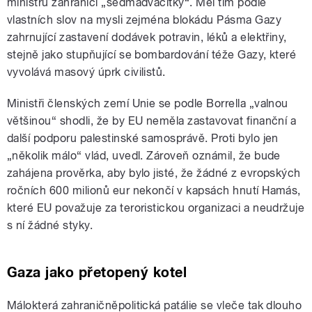
ministrů zahraničí „sedmadvacítky“. Měl tím podle
vlastních slov na mysli zejména blokádu Pásma Gazy
zahrnující zastavení dodávek potravin, léků a elektřiny,
stejně jako stupňující se bombardování téže Gazy, které
vyvolává masový úprk civilistů.
Ministři členských zemí Unie se podle Borrella „valnou
většinou“ shodli, že by EU neměla zastavovat finanční a
další podporu palestinské samosprávě. Proti bylo jen
„několik málo“ vlád, uvedl. Zároveň oznámil, že bude
zahájena prověrka, aby bylo jisté, že žádné z evropských
ročních 600 milionů eur nekončí v kapsách hnutí Hamás,
které EU považuje za teroristickou organizaci a neudržuje
s ní žádné styky.
Gaza jako přetopený kotel
Málokterá zahraničněpolitická patálie se vleče tak dlouho