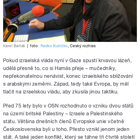
Karel Barták
|
foto:
Radko Kubičko
,
Český rozhlas
Pokud izraelská vláda nyní v Gaze spustí krvavou lázeň,
udělá přesně to, co si Hamás přeje – mučedníky,
nepřekonatelnou nenávist, konec izraelského sbližování
s arabskými zeměmi. Západ, tedy také Evropa, by měl
tlačit na izraelskou vládu, aby zkusila jinou taktiku.
Před 75 lety bylo v OSN rozhodnuto o vzniku dvou států
na území britské Palestiny – Izraele a Palestinského
státu. Většina dnešních členů Evropské unie včetně
Československa byli u toho. Přesto vznikl jenom jeden
stát. A také jeden konflikt, který se táhne tři čtvrtě století