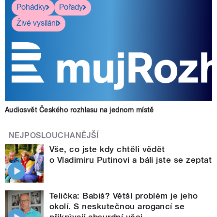
Pohádky
Pořady
Živé vysílání
Audiosvět Českého rozhlasu na jednom místě
NEJPOSLOUCHANĚJŠÍ
Vše, co jste kdy chtěli vědět
o Vladimiru Putinovi a báli jste se zeptat
Telička: Babiš? Větší problém je jeho
okolí. S neskutečnou arogancí se
přikrývají absurdní věci