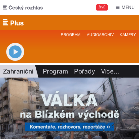
Přejít k hlavnímu obsahu
MENU
ŽIVĚ
PROGRAM
AUDIOARCHIV
KAMERY
Zahraniční
Program
Pořady
Více
…