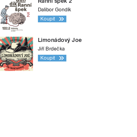
Ranní špek 2
Dalibor Gondík
Koupit
Limonádový Joe
Jiří Brdečka
Koupit