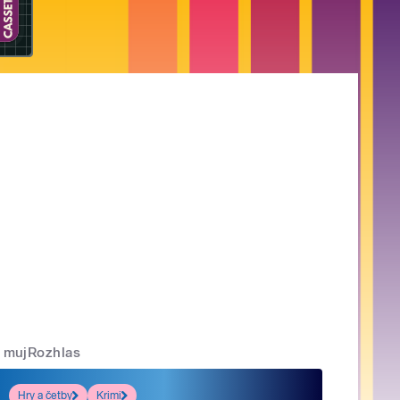
mujRozhlas
Hry a četby
Krimi