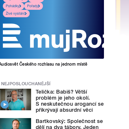
Pohádky
Pořady
Živé vysílání
Audiosvět Českého rozhlasu na jednom místě
NEJPOSLOUCHANĚJŠÍ
Telička: Babiš? Větší
problém je jeho okolí.
S neskutečnou arogancí se
přikrývají absurdní věci
Bartkovský: Společnost se
dělí na dva tábory. Jeden