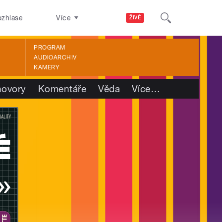
ozhlase
Více
ŽIVĚ
PROGRAM
AUDIOARCHIV
KAMERY
ovory
Komentáře
Věda
Více
…