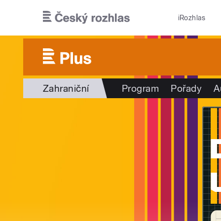
Přejít k hlavnímu obsahu
iRozhlas
Zahraniční
Program
Pořady
A