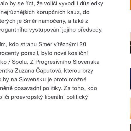
alo by se říct, že voliči vyvodili důsledky
 nejrůznějších korupčních kauz, do
terých je Směr namočený, a také z
rogantního vystupování jejího předsedy.
ím, kdo stranu Smer vítěznými 20
rocenty porazil, bylo nové koaliční
ko / Spolu. Z Progresivního Slovenska
dentka Zuzana Čaputová, kterou brzy
olby na Slovensku je proto možné
změně dosavadní politiky. Za toho, kdo
iči proevropský liberální politický