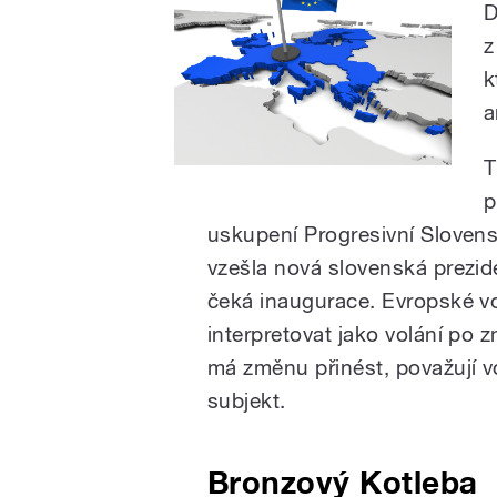
D
z
k
a
T
p
uskupení Progresivní Slovens
vzešla nová slovenská prezi
čeká inaugurace. Evropské v
interpretovat jako volání po 
má změnu přinést, považují vol
subjekt.
Bronzový Kotleba