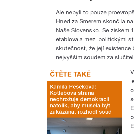
Ale nebyli to pouze proevropšt
Hned za Smerem skončila na 
Naše Slovensko. Se ziskem 1
etablovala mezi politickými st
skutečnost, že její existenc
nejvyšším soudem za slučitel
V
j
Kamila Pešeková:
o
Kotlebova strana
s
neohrožuje demokracii
natolik, aby musela být
E
zakázána, rozhodl soud
p
E