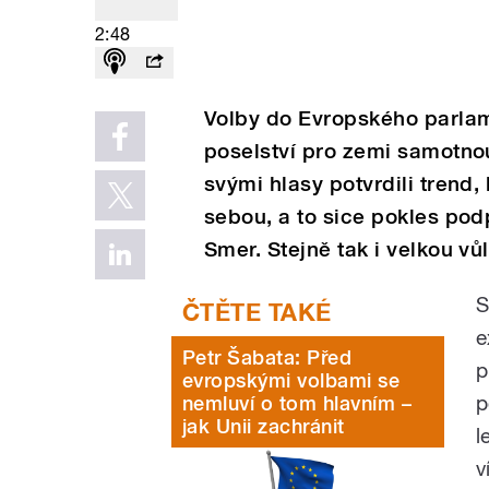
2:48
Volby do Evropského parlam
poselství pro zemi samotnou
svými hlasy potvrdili trend,
sebou, a to sice pokles pod
Smer. Stejně tak i velkou v
S
e
Petr Šabata: Před
p
evropskými volbami se
p
nemluví o tom hlavním –
jak Unii zachránit
l
v