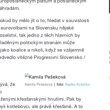
uroposlaneckým platům a poslaneckým
áhradám.
okud by mělo jít o to, hledat v souvislosti
 eurovolbami na Slovensku nějaké
oselství, tak jedno z těch hlavních by
aladěným politickým stranám může
 jako koalice a nikoli, když se vzájemně
ředvedlo vítězné Progresivní Slovensko /
ývá, že
Kamila Pešeková
|
foto:
Radko Kubičko
o
ženými křesťanskými hnutími. Pak by
yli kotlebovci, ale právě křesťané. A to