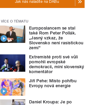
Jak nás naladíte na DABu
VÍCE O TÉMATU
Europoslancem se stal
také Rom Peter Pollák.
„Jasný vzkaz, že
Slovensko není rasistickou
zemí“
Extremisté proti své vůli
pomohli evropské
demokracii, míní slovenský
komentátor
Jiří Pehe: Místo pohřbu
Evropy nová energie
Daniel Kroupa: Je po