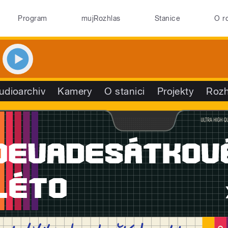
Program
mujRozhlas
Stanice
O r
udioarchiv
Kamery
O stanici
Projekty
Rozh