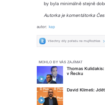
by byla minimálně stejně dobr
Autorka je komentátorka Čes
autor:
kap
Všechny díly pořadu na mujRozhlas
MOHLO BY VÁS ZAJÍMAT
Thomas Kulidakis:
v Řecku
David Klimeš: Jdět