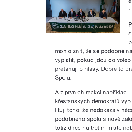
e
n
P
s
p
mohlo znít, že se podobně n
vyplatit, pokud jdou do voleb
přetahují o hlasy. Dobře to p
Spolu.
A z prvních reakcí například
křesťanských demokratů vypl
litují toho, že nedokázaly něc
podobného spolu s nově zalo
totiž dnes na třetím místě neb