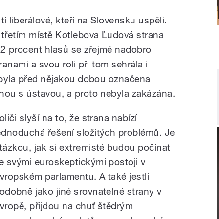
í liberálové, kteří na Slovensku uspěli.
třetím místě Kotlebova Ľudová strana
2 procent hlasů se zřejmě nadobro
ranami a svou roli při tom sehrála i
e byla před nějakou dobou označena
nou s ústavou, a proto nebyla zakázána.
oliči slyší na to, že strana nabízí
ednoduchá řešení složitých problémů. Je
tázkou, jak si extremisté budou počínat
e svými euroskeptickými postoji v
vropském parlamentu. A také jestli
odobně jako jiné srovnatelné strany v
vropě, přijdou na chuť štědrým